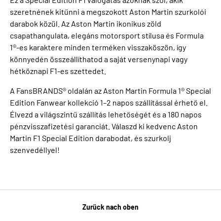
szeretnének kitűnni a megszokott Aston Martin szurkolói
darabok közül. Az Aston Martin ikonikus zöld
csapathangulata, elegáns motorsport stílusa és Formula
1®-es karaktere minden terméken visszaköszön, így
könnyedén összeállíthatod a saját versenynapi vagy
hétköznapi F1-es szettedet.
A FansBRANDS® oldalán az Aston Martin Formula 1® Special
Edition Fanwear kollekció 1–2 napos szállítással érhető el.
Élvezd a világszintű szállítás lehetőségét és a 180 napos
pénzvisszafizetési garanciát. Válaszd ki kedvenc Aston
Martin F1 Special Edition darabodat, és szurkolj
szenvedéllyel!
Zurück nach oben