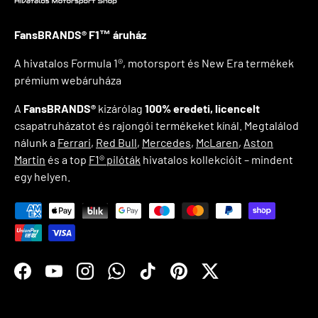
FansBRANDS® F1™ áruház
A hivatalos Formula 1®, motorsport és New Era termékek
prémium webáruháza
A
FansBRANDS®
kizárólag
100% eredeti, licencelt
csapatruházatot és rajongói termékeket kínál. Megtalálod
nálunk a
Ferrari
,
Red Bull
,
Mercedes
,
McLaren
,
Aston
Martin
és a top
F1® pilóták
hivatalos kollekcióit – mindent
egy helyen.
Zahlungsmethoden
Facebook
YouTube
Instagram
WhatsApp
TikTok
Pinterest
Twitter