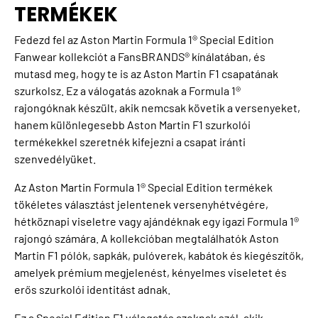
TERMÉKEK
Fedezd fel az Aston Martin Formula 1® Special Edition
Fanwear kollekciót a FansBRANDS® kínálatában, és
mutasd meg, hogy te is az Aston Martin F1 csapatának
szurkolsz. Ez a válogatás azoknak a Formula 1®
rajongóknak készült, akik nemcsak követik a versenyeket,
hanem különlegesebb Aston Martin F1 szurkolói
termékekkel szeretnék kifejezni a csapat iránti
szenvedélyüket.
Az Aston Martin Formula 1® Special Edition termékek
tökéletes választást jelentenek versenyhétvégére,
hétköznapi viseletre vagy ajándéknak egy igazi Formula 1®
rajongó számára. A kollekcióban megtalálhatók Aston
Martin F1 pólók, sapkák, pulóverek, kabátok és kiegészítők,
amelyek prémium megjelenést, kényelmes viseletet és
erős szurkolói identitást adnak.
Ez a Special Edition F1 válogatás azoknak szól, akik