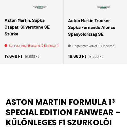
Aston Martin, Sapka,
Aston Martin Trucker
Csapat, Silverstone SE
Sapka Fernando Alonso
Szürke
Spanyolország SE
Sehr geringer Bestand (2 Einheiten)
Begrenzter Vorrat (6 Einheiten)
Normaler Preis
Normaler Preis
Verkaufspreis
Verkaufspreis
17.640 Ft
16.660 Ft
19.600 Ft
19.600 Ft
ASTON MARTIN FORMULA 1®
SPECIAL EDITION FANWEAR –
KÜLÖNLEGES F1 SZURKOLÓI