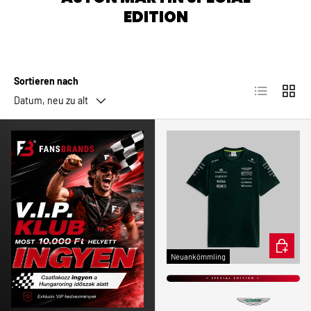
EDITION
Sortieren nach
Produktlist
Produ
Datum, neu zu alt
OPTION
Neuankömmling
⭐ SPECIAL EDITION ⭐