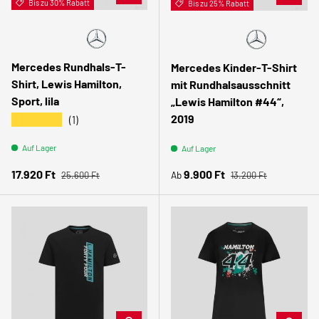
Bis zu 30% Rabatt
Bis zu 25% Rabatt
🧑🏻
Gyerek
Mercedes Rundhals-T-
Mercedes Kinder-T-Shirt
Shirt, Lewis Hamilton,
mit Rundhalsausschnitt
Sport, lila
„Lewis Hamilton #44“,
2019
★★★★★
(1)
Auf Lager
Auf Lager
Normaler Preis
Normaler Preis
Verkaufspreis
Verkaufspreis
17.920 Ft
9.900 Ft
Ab
25.600 Ft
13.200 Ft