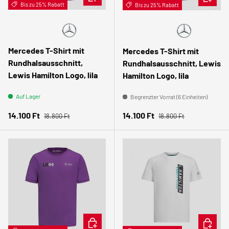
Bis zu 25% Rabatt
Bis zu 25% Rabatt
👩 Női
Mercedes T-Shirt mit
Mercedes T-Shirt mit
Rundhalsausschnitt,
Rundhalsausschnitt, Lewis
Lewis Hamilton Logo, lila
Hamilton Logo, lila
Auf Lager
Begrenzter Vorrat (6 Einheiten)
Normaler Preis
Normaler Preis
Verkaufspreis
Verkaufspreis
14.100 Ft
14.100 Ft
18.800 Ft
18.800 Ft
OPTIONEN AUSWÄHLEN
OPTION