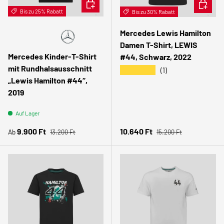
OPTIONEN AUSWÄHLEN
OPTION
Bis zu 25% Rabatt
🧑🏻
Bis zu 30% Rabatt
Gyerek
Mercedes Lewis Hamilton
Damen T-Shirt, LEWIS
Mercedes Kinder-T-Shirt
#44, Schwarz, 2022
mit Rundhalsausschnitt
★★★★★
(1)
„Lewis Hamilton #44“,
2019
Auf Lager
Normaler Preis
Normaler Preis
Verkaufspreis
Verkaufspreis
9.900 Ft
10.640 Ft
Ab
13.200 Ft
15.200 Ft