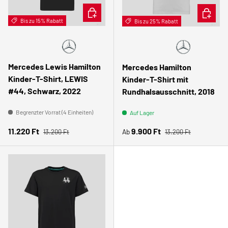
OPTIONEN AUSWÄHLEN
OPTION
Bis zu 15% Rabatt
🧑🏻
Bis zu 25% Rabatt
🧑🏻
Gyerek
Gyerek
Mercedes Lewis Hamilton
Mercedes Hamilton
Kinder-T-Shirt, LEWIS
Kinder-T-Shirt mit
#44, Schwarz, 2022
Rundhalsausschnitt, 2018
Begrenzter Vorrat (4 Einheiten)
Auf Lager
Normaler Preis
Normaler Preis
Verkaufspreis
Verkaufspreis
11.220 Ft
9.900 Ft
Ab
13.200 Ft
13.200 Ft