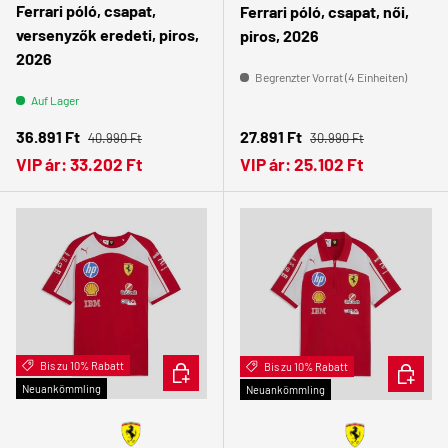
Ferrari póló, csapat,
Ferrari póló, csapat, női,
versenyzők eredeti, piros,
piros, 2026
2026
Begrenzter Vorrat (4 Einheiten)
Auf Lager
Normaler Preis
Normaler Preis
Verkaufspreis
Verkaufspreis
36.891 Ft
27.891 Ft
40.990 Ft
30.990 Ft
VIP ár:
33.202 Ft
VIP ár:
25.102 Ft
Bis zu 10% Rabatt
OPTIONEN AUSWÄHLEN
Bis zu 10% Rabatt
OPTION
Neuankömmling
Neuankömmling
👩 Női