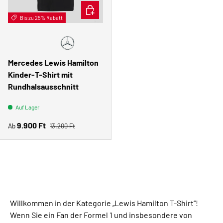
OPTIONEN AUSWÄHLEN
Bis zu 25% Rabatt
🧑🏻
Gyerek
Mercedes Lewis Hamilton
Kinder-T-Shirt mit
Rundhalsausschnitt
Auf Lager
Normaler Preis
Verkaufspreis
9.900 Ft
Ab
13.200 Ft
Willkommen in der Kategorie „Lewis Hamilton T-Shirt“!
Wenn Sie ein Fan der Formel 1 und insbesondere von