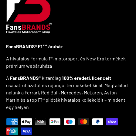
FansBRANDS® F1™ áruház
A hivatalos Formula 1®, motorsport és New Era termékek
prémium webáruháza
A
FansBRANDS®
kizárólag
100% eredeti, licencelt
csapatruházatot és rajongói termékeket kínál. Megtalálod
nálunk a
Ferrari
,
Red Bull
,
Mercedes
,
McLaren
,
Aston
Martin
és a top
F1® pilóták
hivatalos kollekcióit – mindent
egy helyen.
Zahlungsmethoden