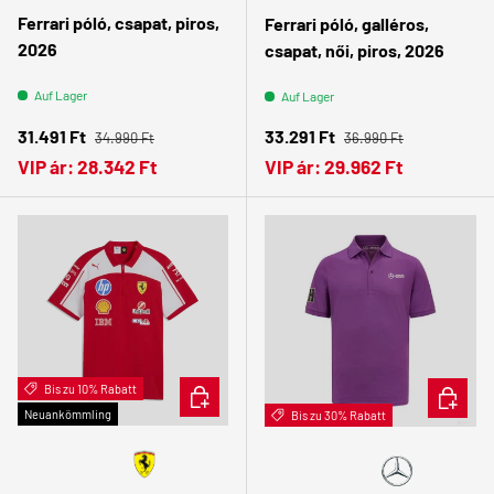
Ferrari póló, csapat, piros,
Ferrari póló, galléros,
2026
csapat, női, piros, 2026
Auf Lager
Auf Lager
Normaler Preis
Normaler Preis
Verkaufspreis
Verkaufspreis
31.491 Ft
33.291 Ft
34.990 Ft
36.990 Ft
VIP ár:
28.342 Ft
VIP ár:
29.962 Ft
Bis zu 10% Rabatt
OPTIONEN AUSWÄHLEN
OPTION
Neuankömmling
Bis zu 30% Rabatt