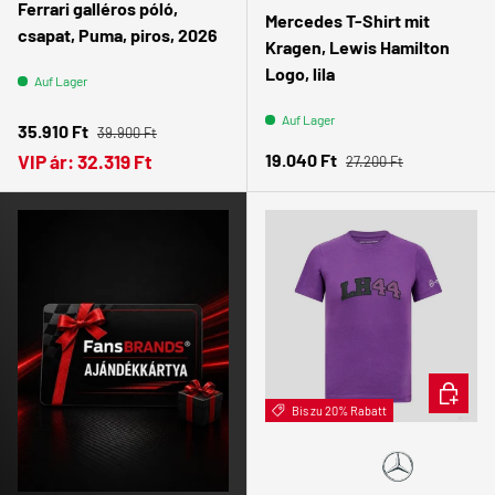
Ferrari galléros póló,
Mercedes T-Shirt mit
csapat, Puma, piros, 2026
Kragen, Lewis Hamilton
Logo, lila
Auf Lager
Auf Lager
Normaler Preis
Verkaufspreis
35.910 Ft
39.900 Ft
Normaler Preis
Verkaufspreis
19.040 Ft
VIP ár:
32.319 Ft
27.200 Ft
OPTION
Bis zu 20% Rabatt
🧑🏻
Gyerek