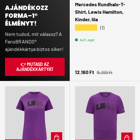
Mercedes Rundhals-T-
AJÁNDÉKOZZ
Shirt, Lewis Hamilton,
FORMA–1®
Kinder, lila
ÉLMÉNYT!
★★★★★
(1)
Nem tudod, mit válassz? A
Auf Lager
FansBRANDS®
ajándékkártya biztos siker!
👉 MUTASD AZ
AJÁNDÉKKÁRTYÁT
Normaler Preis
Verkaufspreis
12.160 Ft
15.200 Ft
OPTIONEN AUSWÄHLEN
OPTION