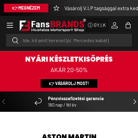
Vásárolj V.I.P tagsággal extra kedve
👉 MEGNÉZEM
DIREKT ZUM INHALT
Menü
ⓘ GY.I.K
Einloggen
Eink
Suchen
Suchen
NYÁRI KÉSZLETKISÖPRÉS
AKÁR 20-50%
👉 VÁSÁROLJ MOST!
Pénzvisszafizetési garancia
VORHERIGE
NÄ
180 nap / fél év
ASTON MARTIN