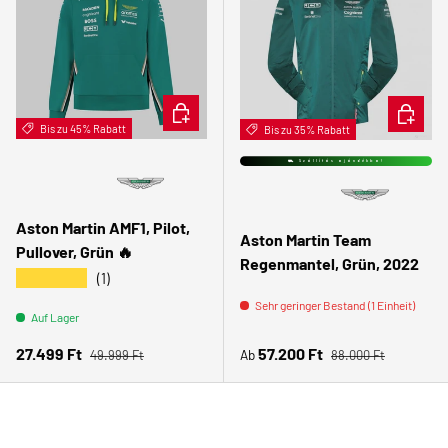
OPTIONEN AUSWÄHLEN
OPTION
Bis zu 45% Rabatt
Bis zu 35% Rabatt
⛟ Szállítás ajándékba!
Aston Martin AMF1, Pilot,
Aston Martin Team
Pullover, Grün 🔥
Regenmantel, Grün, 2022
★★★★★
(1)
Sehr geringer Bestand (1 Einheit)
Auf Lager
Normaler Preis
Normaler Preis
Verkaufspreis
Verkaufspreis
27.499 Ft
57.200 Ft
Ab
49.999 Ft
88.000 Ft