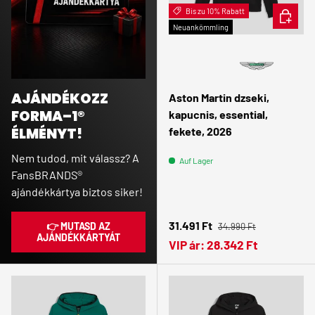
Bis zu 10% Rabatt
OPTION
Neuankömmling
AJÁNDÉKOZZ
Aston Martin dzseki,
FORMA–1®
kapucnis, essential,
fekete, 2026
ÉLMÉNYT!
Nem tudod, mit válassz? A
Auf Lager
FansBRANDS®
ajándékkártya biztos siker!
Normaler Preis
Verkaufspreis
31.491 Ft
👉 MUTASD AZ
34.990 Ft
AJÁNDÉKKÁRTYÁT
VIP ár:
28.342 Ft