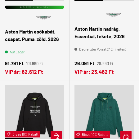
⛟ Szállítás ajándékba!
Aston Martin nadrág,
Aston Martin esőkabát,
Essential, fekete, 2026
csapat, Puma, zöld, 2026
Begrenzter Vorrat (7 Einheiten)
Auf Lager
Normaler Preis
Normaler Preis
Verkaufspreis
Verkaufspreis
91.791 Ft
26.091 Ft
101.990 Ft
28.990 Ft
VIP ár:
82.612 Ft
VIP ár:
23.482 Ft
Bis zu 10% Rabatt
OPTIONEN AUSWÄHLEN
Bis zu 10% Rabatt
OPTION