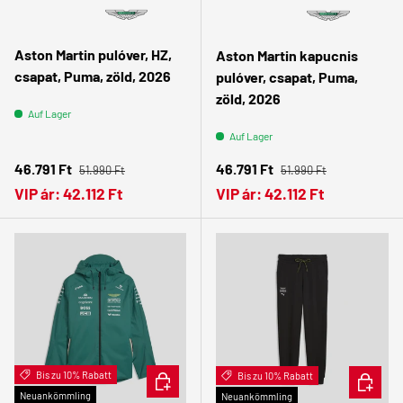
Aston Martin pulóver, HZ,
Aston Martin kapucnis
csapat, Puma, zöld, 2026
pulóver, csapat, Puma,
zöld, 2026
Auf Lager
Auf Lager
Normaler Preis
Normaler Preis
Verkaufspreis
Verkaufspreis
46.791 Ft
46.791 Ft
51.990 Ft
51.990 Ft
VIP ár:
42.112 Ft
VIP ár:
42.112 Ft
Bis zu 10% Rabatt
OPTIONEN AUSWÄHLEN
Bis zu 10% Rabatt
OPTION
Neuankömmling
Neuankömmling