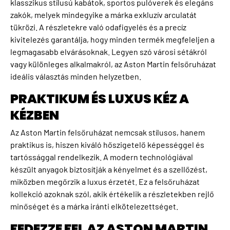
klasszikus stílusú kabátok, sportos pulóverek és elegáns
zakók, melyek mindegyike a márka exkluzív arculatát
tükrözi. A részletekre való odafigyelés és a precíz
kivitelezés garantálja, hogy minden termék megfeleljen a
legmagasabb elvárásoknak. Legyen szó városi sétákról
vagy különleges alkalmakról, az Aston Martin felsőruházat
ideális választás minden helyzetben.
PRAKTIKUM ÉS LUXUS KÉZ A
KÉZBEN
Az Aston Martin felsőruházat nemcsak stílusos, hanem
praktikus is, hiszen kiváló hőszigetelő képességgel és
tartóssággal rendelkezik. A modern technológiával
készült anyagok biztosítják a kényelmet és a szellőzést,
miközben megőrzik a luxus érzetét. Ez a felsőruházat
kollekció azoknak szól, akik értékelik a részletekben rejlő
minőséget és a márka iránti elkötelezettséget.
FEDEZZE FEL AZ ASTON MARTIN