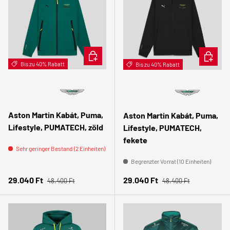
OPTIONEN AUSWÄHLEN
OPTION
Bis zu 40% Rabatt
Bis zu 40% Rabatt
Aston Martin Kabát, Puma,
Aston Martin Kabát, Puma,
Lifestyle, PUMATECH, zöld
Lifestyle, PUMATECH,
fekete
Sehr geringer Bestand (2 Einheiten)
Begrenzter Vorrat (10 Einheiten)
Normaler Preis
Normaler Preis
Verkaufspreis
Verkaufspreis
29.040 Ft
29.040 Ft
48.400 Ft
48.400 Ft