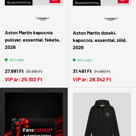
Neuankömmling
Neuankömmling
Aston Martin kapucnis
Aston Martin dzseki,
pulóver, essential, fekete,
kapucnis, essential, zöld,
2026
2026
Auf Lager
Auf Lager
Normaler Preis
Normaler Preis
Verkaufspreis
Verkaufspreis
27.891 Ft
31.491 Ft
30.990 Ft
34.990 Ft
VIP ár:
25.102 Ft
VIP ár:
28.342 Ft