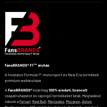
FansBRANDS® F1™ áruház
A hivatalos Formula 1®, motorsport és New Era termékek
prémium webáruháza
A
FansBRANDS®
kizárólag
100% eredeti, licencelt
csapatruházatot és rajongói termékeket kínál. Megtalálod
nálunk a
Ferrari
,
Red Bull
,
Mercedes
,
McLaren
,
Aston