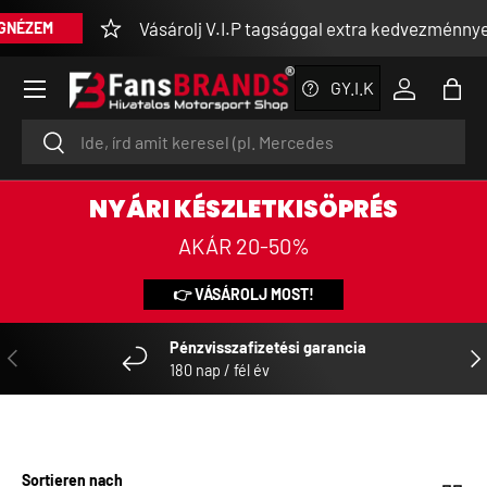
Vásárolj V.I.P tagsággal extra kedvezménnyel
NÉZEM
DIREKT ZUM INHALT
Menü
GY.I.K
Einloggen
Eink
Suchen
Suchen
NYÁRI KÉSZLETKISÖPRÉS
AKÁR 20-50%
👉 VÁSÁROLJ MOST!
Pénzvisszafizetési garancia
VORHERIGE
NÄ
180 nap / fél év
Sortieren nach