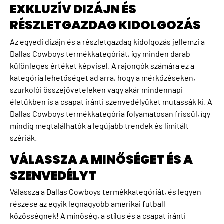
EXKLUZÍV DIZÁJN ÉS
RÉSZLETGAZDAG KIDOLGOZÁS
Az egyedi dizájn és a részletgazdag kidolgozás jellemzi a
Dallas Cowboys termékkategóriát, így minden darab
különleges értéket képvisel. A rajongók számára ez a
kategória lehetőséget ad arra, hogy a mérkőzéseken,
szurkolói összejöveteleken vagy akár mindennapi
életükben is a csapat iránti szenvedélyüket mutassák ki. A
Dallas Cowboys termékkategória folyamatosan frissül, így
mindig megtalálhatók a legújabb trendek és limitált
szériák.
VÁLASSZA A MINŐSÉGET ÉS A
SZENVEDÉLYT
Válassza a Dallas Cowboys termékkategóriát, és legyen
részese az egyik legnagyobb amerikai futball
közösségnek! A minőség, a stílus és a csapat iránti