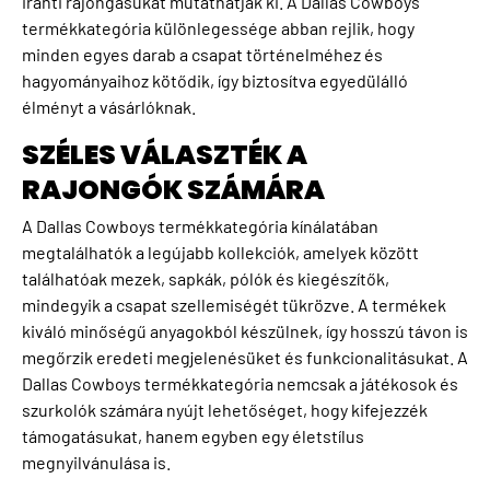
iránti rajongásukat mutathatják ki. A Dallas Cowboys
termékkategória különlegessége abban rejlik, hogy
minden egyes darab a csapat történelméhez és
hagyományaihoz kötődik, így biztosítva egyedülálló
élményt a vásárlóknak.
SZÉLES VÁLASZTÉK A
RAJONGÓK SZÁMÁRA
A Dallas Cowboys termékkategória kínálatában
megtalálhatók a legújabb kollekciók, amelyek között
találhatóak mezek, sapkák, pólók és kiegészítők,
mindegyik a csapat szellemiségét tükrözve. A termékek
kiváló minőségű anyagokból készülnek, így hosszú távon is
megőrzik eredeti megjelenésüket és funkcionalitásukat. A
Dallas Cowboys termékkategória nemcsak a játékosok és
szurkolók számára nyújt lehetőséget, hogy kifejezzék
támogatásukat, hanem egyben egy életstílus
megnyilvánulása is.