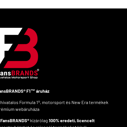
ansBRANDS® F1™ áruház
 hivatalos Formula 1®, motorsport és New Era termékek
rémium webáruháza
A
FansBRANDS®
kizárólag
100% eredeti, licencelt