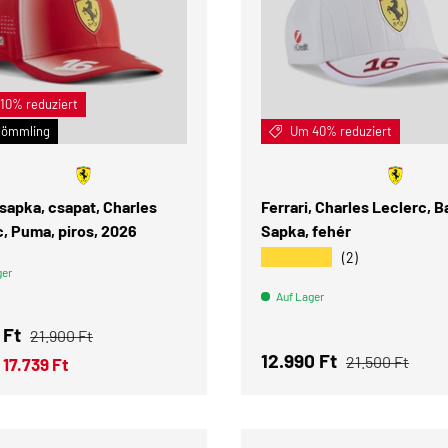
10% reduziert
IN DEN WARENKORB
ömmling
Um 40% reduziert
 sapka, csapat, Charles
Ferrari, Charles Leclerc, B
, Puma, piros, 2026
Sapka, fehér
★★★★★
(2)
ger
Auf Lager
ufspreis
Normaler Preis
 Ft
21.900 Ft
Verkaufspreis
Normaler Prei
12.990 Ft
21.500 Ft
17.739 Ft