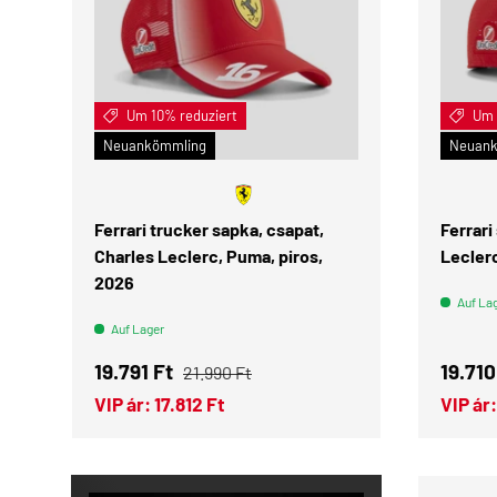
Um 10% reduziert
Um 
IN DEN WARENKORB
Neuankömmling
Neuank
Ferrari trucker sapka, csapat,
Ferrari
Charles Leclerc, Puma, piros,
Leclerc
2026
Auf La
Auf Lager
Verkaufspreis
Normaler Preis
Verka
19.791 Ft
19.710
21.990 Ft
VIP ár:
17.812 Ft
VIP ár: