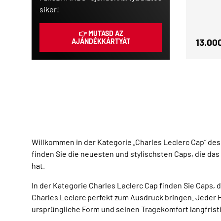
siker!
👉 MUTASD AZ
Verka
13.00
AJÁNDÉKKÁRTYÁT
Willkommen in der Kategorie „Charles Leclerc Cap“ de
finden Sie die neuesten und stylischsten Caps, die d
hat.
In der Kategorie Charles Leclerc Cap finden Sie Caps, d
Charles Leclerc perfekt zum Ausdruck bringen. Jeder H
ursprüngliche Form und seinen Tragekomfort langfrist