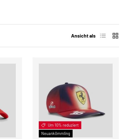
Produktliste
Produktrast
Ansicht als
Um 10% reduziert
IN DEN WARENKORB
IN DEN WARENKOR
Neuankömmling