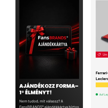
Um 
Ferrari
Leclerc
AJÁNDÉKOZZ FORMA–
★★★
1® ÉLMÉNYT!
Auf La
Nem tudod, mit válassz? A
FansBRANDS® ajándékkártya biztos