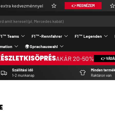
 kedvezménnyel
Vás
👉 MEGNÉZEM
F1™ Teams
F1™-Rennfahrer
F1™ Legenden
rmation
🌍 Sprachauswahl
KÉSZLETKISÖPRÉS
AKÁR 20-50%
👉 VÁSÁ
Szállítási idő
Minden termé
1-2 munkanap
Raktáron van
E