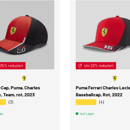
IN DEN WARENKORB
35% reduziert
Um 20% reduziert
-Cap, Puma, Charles
Puma Ferrari Charles Lecl
, Team, rot, 2023
Baseballcap, Rot, 2022
★★
★★★★★
(3)
(4)
ger
Auf Lager