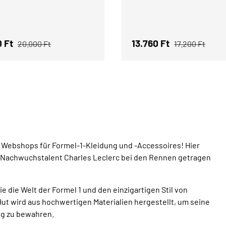
ufspreis
Normaler Preis
Verkaufspreis
Normaler Prei
0 Ft
13.760 Ft
20.000 Ft
17.200 Ft
s Webshops für Formel-1-Kleidung und -Accessoires! Hier
as Nachwuchstalent Charles Leclerc bei den Rennen getragen
ie die Welt der Formel 1 und den einzigartigen Stil von
ut wird aus hochwertigen Materialien hergestellt, um seine
ig zu bewahren.