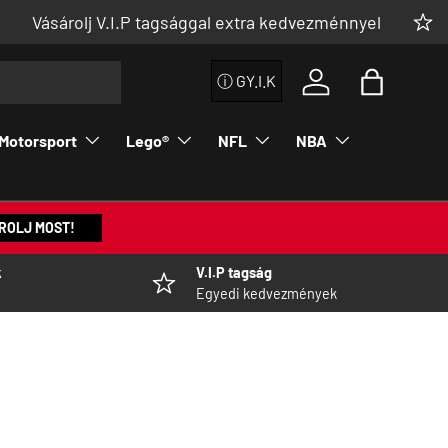
árolj V.I.P tagsággal extra kedvezménnyel

ⓘ GY.I.K
Einloggen
Einkaufst
Motorsport
Lego®
NFL
NBA
ROLJ MOST!
k
V.I.P tagság
Egyedi kedvezmények