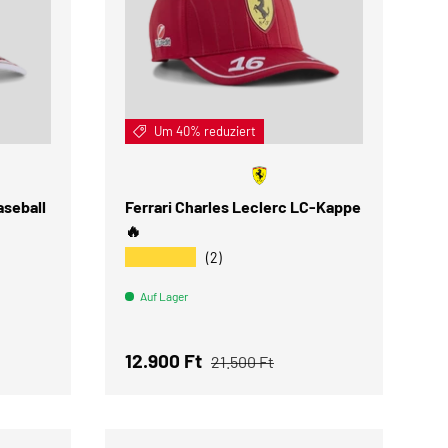
IN DEN WARENKORB
IN DEN WARENKOR
Um 40% reduziert
aseball
Ferrari Charles Leclerc LC-Kappe
🔥
★★★★★
(2)
Auf Lager
s
Verkaufspreis
Normaler Preis
12.900 Ft
21.500 Ft