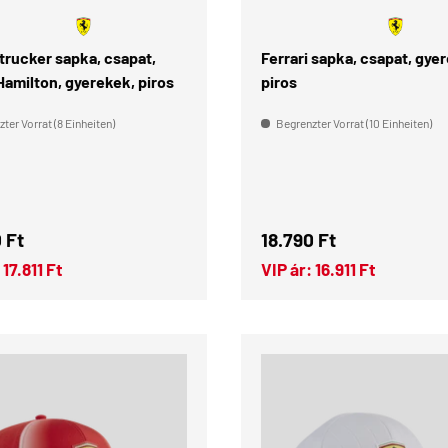
Gyerek
 trucker sapka, csapat,
Ferrari sapka, csapat, gyer
amilton, gyerekek, piros
piros
ter Vorrat (8 Einheiten)
Begrenzter Vorrat (10 Einheiten)
ler Preis
Normaler Preis
 Ft
18.790 Ft
17.811 Ft
VIP ár:
16.911 Ft