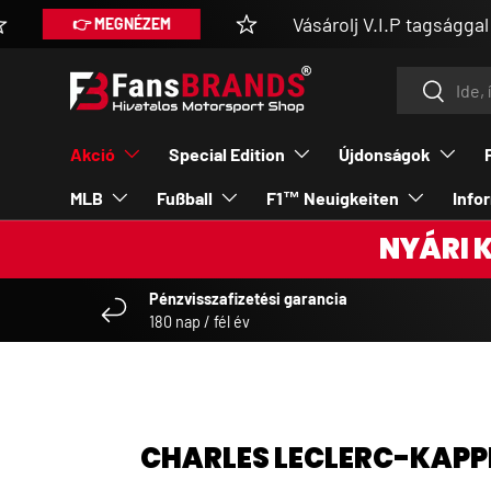
Vásárolj V.I.P tagsággal extra
👉 MEGNÉZEM
DIREKT ZUM INHALT
Suchen
Suchen
Akció
Special Edition
Újdonságok
MLB
Fußball
F1™ Neuigkeiten
Info
NYÁRI 
Pénzvisszafizetési garancia
180 nap / fél év
CHARLES LECLERC-KAPP