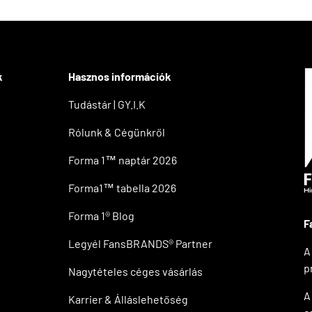
k
Hasznos információk
Tudástár | GY.I.K
Rólunk & Cégünkről
Forma 1™ naptár 2026
Forma1™ tabella 2026
Forma 1® Blog
F
Legyél FansBRANDS® Partner
A
p
Nagytételes céges vásárlás
Karrier & Álláslehetőség