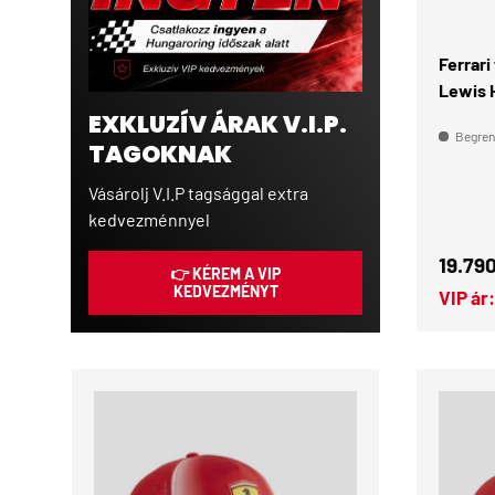
Ferrari
Lewis H
EXKLUZÍV ÁRAK V.I.P.
Begrenz
TAGOKNAK
Vásárolj V.I.P tagsággal extra
kedvezménnyel
Norma
19.790
👉 KÉREM A VIP
KEDVEZMÉNYT
VIP ár: