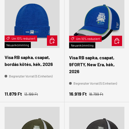
Um 10% reduziert
IN DEN WARENKORB
Um 10% reduziert
IN DEN
Neuankömmling
Neuankömmling
Visa RB sapka, csapat,
Visa RB sapka, csapat,
bordás kötés, kék, 2026
9FORTY, New Era, kék,
2026
Begrenzter Vorrat (5 Einheiten)
Begrenzter Vorrat (5 Einheiten)
Normaler Preis
Normaler Preis
Verkaufspreis
Verkaufspreis
11.879 Ft
16.919 Ft
13.199 Ft
18.799 Ft