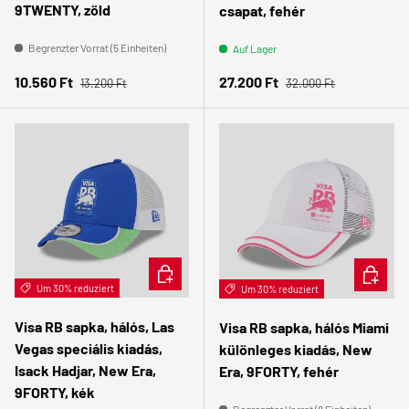
9TWENTY, zöld
csapat, fehér
Begrenzter Vorrat (5 Einheiten)
Auf Lager
Normaler Preis
Normaler Preis
Verkaufspreis
Verkaufspreis
10.560 Ft
27.200 Ft
13.200 Ft
32.000 Ft
IN DEN WARENKORB
IN DEN
Um 30% reduziert
Um 30% reduziert
Visa RB sapka, hálós, Las
Visa RB sapka, hálós Miami
Vegas speciális kiadás,
különleges kiadás, New
Isack Hadjar, New Era,
Era, 9FORTY, fehér
9FORTY, kék
Begrenzter Vorrat (8 Einheiten)