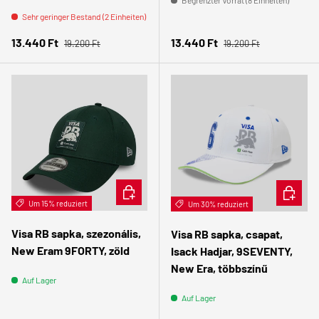
Sehr geringer Bestand (2 Einheiten)
Normaler Preis
Normaler Preis
Verkaufspreis
Verkaufspreis
13.440 Ft
13.440 Ft
19.200 Ft
19.200 Ft
IN DEN WARENKORB
IN DEN
Um 15% reduziert
Um 30% reduziert
Visa RB sapka, szezonális,
Visa RB sapka, csapat,
New Eram 9FORTY, zöld
Isack Hadjar, 9SEVENTY,
New Era, többszínű
Auf Lager
Auf Lager