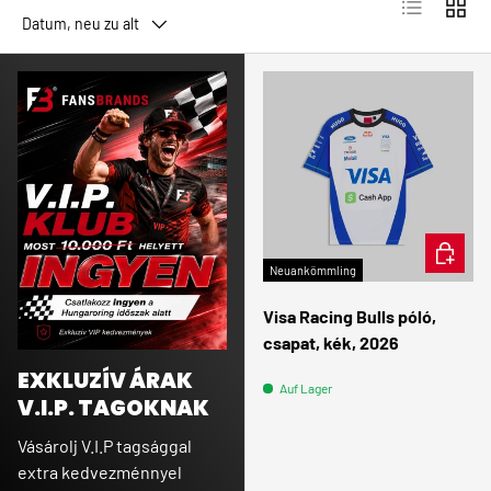
Produktlist
Produ
Datum, neu zu alt
OPTION
Neuankömmling
Visa Racing Bulls póló,
csapat, kék, 2026
EXKLUZÍV ÁRAK
Auf Lager
V.I.P. TAGOKNAK
Vásárolj V.I.P tagsággal
extra kedvezménnyel