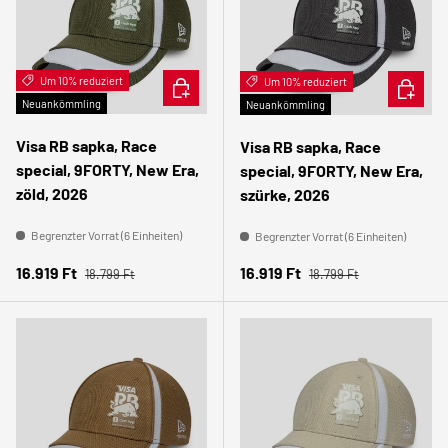
Um 10% reduziert
IN DEN WARENKORB
Um 10% reduziert
IN DEN
Neuankömmling
Neuankömmling
Visa RB sapka, Race
Visa RB sapka, Race
special, 9FORTY, New Era,
special, 9FORTY, New Era,
zöld, 2026
szürke, 2026
Begrenzter Vorrat (6 Einheiten)
Begrenzter Vorrat (6 Einheiten)
Normaler Preis
Normaler Preis
Verkaufspreis
Verkaufspreis
16.919 Ft
16.919 Ft
18.799 Ft
18.799 Ft