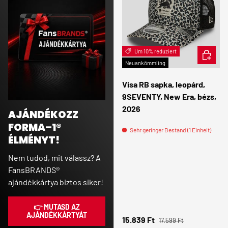
Um 10% reduziert
IN DEN
Neuankömmling
Visa RB sapka, leopárd,
9SEVENTY, New Era, bézs,
2026
AJÁNDÉKOZZ
FORMA–1®
Sehr geringer Bestand (1 Einheit)
ÉLMÉNYT!
Nem tudod, mit válassz? A
FansBRANDS®
ajándékkártya biztos siker!
👉 MUTASD AZ
AJÁNDÉKKÁRTYÁT
Normaler Preis
Verkaufspreis
15.839 Ft
17.599 Ft