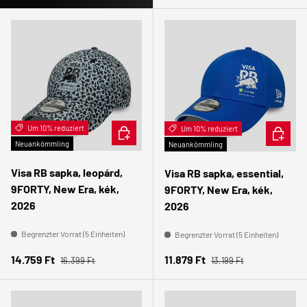
Um 10% reduziert
IN DEN WARENKORB
Um 10% reduziert
IN DEN
Neuankömmling
Neuankömmling
Visa RB sapka, leopárd,
Visa RB sapka, essential,
9FORTY, New Era, kék,
9FORTY, New Era, kék,
2026
2026
Begrenzter Vorrat (5 Einheiten)
Begrenzter Vorrat (5 Einheiten)
Normaler Preis
Normaler Preis
Verkaufspreis
Verkaufspreis
14.759 Ft
11.879 Ft
16.399 Ft
13.199 Ft