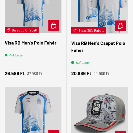
OPTIONEN AUSWÄHLEN
OPTION
Bis zu 30% Rabatt
Bis zu 30% Rabatt
Visa RB Men's Polo Fehér
Visa RB Men's Csapat Polo
Fehér
Auf Lager
Auf Lager
Normaler Preis
Normaler Preis
Verkaufspreis
Verkaufspreis
26.586 Ft
20.986 Ft
37.980 Ft
29.980 Ft