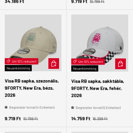
Normaler Preis
Normaler Preis
Verkaufspreis
34.186 Ft
9.719 Ft
10.799 Ft
Um 10% reduziert
IN DEN WARENKORB
Um 10% reduziert
IN DEN
Neuankömmling
Neuankömmling
Visa RB sapka, szezonális,
Visa RB sapka, sakktábla,
9FORTY, New Era, bézs,
9FORTY, New Era, fehér,
2026
2026
Begrenzter Vorrat (4 Einheiten)
Begrenzter Vorrat (5 Einheiten)
Normaler Preis
Normaler Preis
Verkaufspreis
Verkaufspreis
9.719 Ft
14.759 Ft
10.799 Ft
16.399 Ft