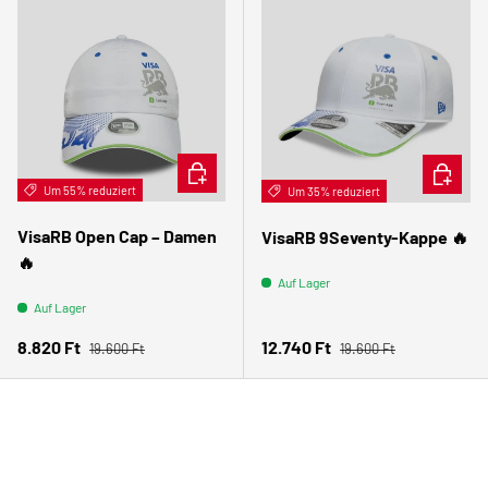
IN DEN WARENKORB
IN DEN
Um 55% reduziert
Um 35% reduziert
VisaRB Open Cap – Damen
VisaRB 9Seventy-Kappe 🔥
🔥
Auf Lager
Auf Lager
Normaler Preis
Normaler Preis
Verkaufspreis
Verkaufspreis
8.820 Ft
12.740 Ft
19.600 Ft
19.600 Ft