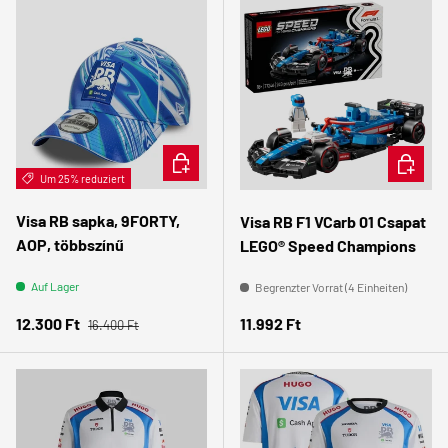
IN DEN WARENKORB
IN DEN
Um 25% reduziert
Visa RB sapka, 9FORTY,
Visa RB F1 VCarb 01 Csapat
AOP, többszínű
LEGO® Speed Champions
Auf Lager
Begrenzter Vorrat (4 Einheiten)
Normaler Preis
Verkaufspreis
Normaler Preis
12.300 Ft
11.992 Ft
16.400 Ft