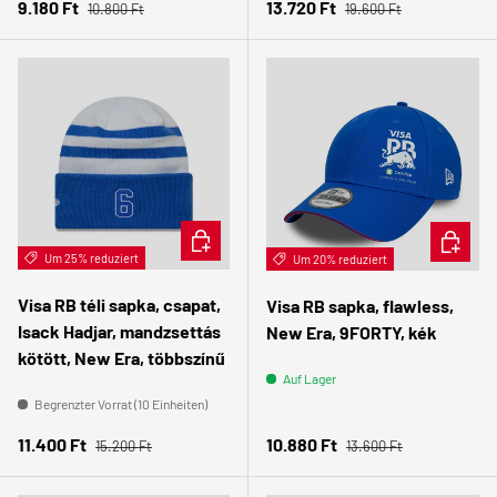
Normaler Preis
Normaler Preis
Verkaufspreis
Verkaufspreis
9.180 Ft
13.720 Ft
10.800 Ft
19.600 Ft
IN DEN WARENKORB
IN DEN
Um 25% reduziert
Um 20% reduziert
Visa RB téli sapka, csapat,
Visa RB sapka, flawless,
Isack Hadjar, mandzsettás
New Era, 9FORTY, kék
kötött, New Era, többszínű
Auf Lager
Begrenzter Vorrat (10 Einheiten)
Normaler Preis
Normaler Preis
Verkaufspreis
Verkaufspreis
11.400 Ft
10.880 Ft
15.200 Ft
13.600 Ft