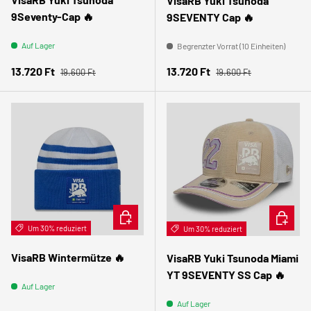
VisaRB Yuki Tsunoda
9Seventy-Cap 🔥
9SEVENTY Cap 🔥
Auf Lager
Begrenzter Vorrat (10 Einheiten)
Normaler Preis
Normaler Preis
Verkaufspreis
Verkaufspreis
13.720 Ft
13.720 Ft
19.600 Ft
19.600 Ft
IN DEN WARENKORB
IN DEN
Um 30% reduziert
Um 30% reduziert
VisaRB Wintermütze 🔥
VisaRB Yuki Tsunoda Miami
YT 9SEVENTY SS Cap 🔥
Auf Lager
Auf Lager