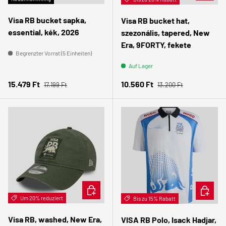
Visa RB bucket sapka,
Visa RB bucket hat,
essential, kék, 2026
szezonális, tapered, New
Era, 9FORTY, fekete
Begrenzter Vorrat (5 Einheiten)
Auf Lager
Normaler Preis
Normaler Preis
Verkaufspreis
Verkaufspreis
15.479 Ft
10.560 Ft
17.199 Ft
13.200 Ft
IN DEN WARENKORB
OPTION
Um 20% reduziert
Bis zu 15% Rabatt
Visa RB, washed, New Era,
VISA RB Polo, Isack Hadjar,