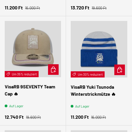
Normaler Preis
Normaler Preis
Verkaufspreis
Verkaufspreis
11.200 Ft
13.720 Ft
16.000 Ft
19.600 Ft
IN DEN WARENKORB
IN DEN
Um 35% reduziert
Um 30% reduziert
VisaRB 9SEVENTY Team
VisaRB Yuki Tsunoda
Cap 🔥
Winterstrickmütze 🔥
Auf Lager
Auf Lager
Normaler Preis
Normaler Preis
Verkaufspreis
Verkaufspreis
12.740 Ft
11.200 Ft
19.600 Ft
16.000 Ft