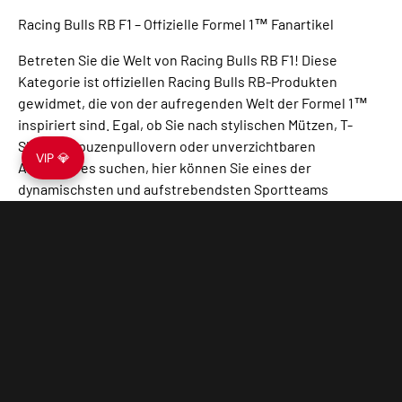
Racing Bulls RB F1 – Offizielle Formel 1™ Fanartikel
Betreten Sie die Welt von Racing Bulls RB F1! Diese
Kategorie ist offiziellen Racing Bulls RB-Produkten
gewidmet, die von der aufregenden Welt der Formel 1™
inspiriert sind. Egal, ob Sie nach stylischen Mützen, T-
Shirts, Kapuzenpullovern oder unverzichtbaren
VIP 💎
Accessoires suchen, hier können Sie eines der
dynamischsten und aufstrebendsten Sportteams
unterstützen.
Jedes Stück der Kollektion verfügt über authentische
Teamfarben, Logos und Designs, die Racing Bulls RB auf
und neben dem Spielfeld zum Liebling der Fans machen.
Perfekt für Rennwochenenden, den Alltag oder als Teil
Ihrer F1™-Fankollektion.
Schließen Sie sich der Racing Bulls RB-Bewegung an und
tragen Sie Ihre Leidenschaft mit Stolz zur Schau!