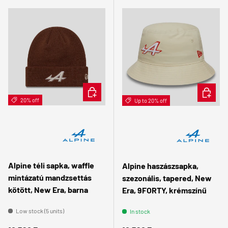
ADD TO CART
CHOOSE 
20% off
Up to 20% off
Alpine téli sapka, waffle
Alpine haszászsapka,
mintázatú mandzsettás
szezonális, tapered, New
kötött, New Era, barna
Era, 9FORTY, krémszínű
Low stock (5 units)
In stock