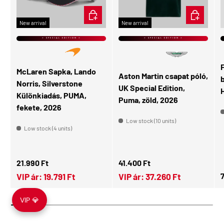
ADD TO CART
CHOOSE OP
New arrival
New arrival
⭐ SPECIAL EDITION ⭐
⭐ SPECIAL EDITION ⭐
McLaren Sapka, Lando
Aston Martin csapat póló,
Norris, Silverstone
UK Special Edition,
H
Különkiadás, PUMA,
Puma, zöld, 2026
fekete, 2026
Low stock (10 units)
Low stock (4 units)
Regular price
Regular price
21.990 Ft
41.400 Ft
R
7
VIP ár:
19.791 Ft
VIP ár:
37.260 Ft
VIP 💎