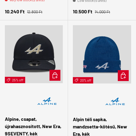
Low stock (5 units)
Regular price
Regular price
Sale price
Sale price
10.240 Ft
10.500 Ft
12.800 Ft
14.000 Ft
ADD TO CART
ADD TO 
25% off
20% off
Alpine, csapat,
Alpin téli sapka,
újrahasznosított, New Era,
mandzsetta-kötésű, New
9SEVENTY, kék
Era, kék