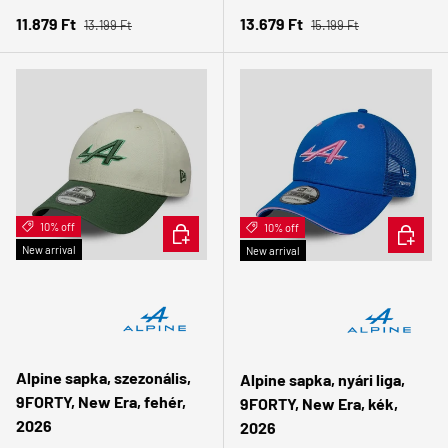
Regular price
Regular price
Sale price
Sale price
11.879 Ft
13.679 Ft
13.199 Ft
15.199 Ft
10% off
ADD TO CART
10% off
ADD TO 
New arrival
New arrival
Alpine sapka, szezonális,
Alpine sapka, nyári liga,
9FORTY, New Era, fehér,
9FORTY, New Era, kék,
2026
2026