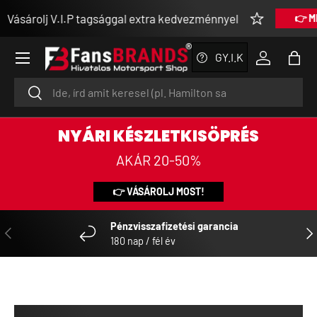
 tagsággal extra kedvezménnyel
👉 MEGNÉZEM
SKIP TO CONTENT
Menu
GY.I.K
Log in
Bag
Search
Search
NYÁRI KÉSZLETKISÖPRÉS
AKÁR 20-50%
👉 VÁSÁROLJ MOST!
Pénzvisszafizetési garancia
PREVIOUS
NE
180 nap / fél év