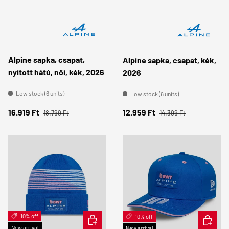
Alpine sapka, csapat,
Alpine sapka, csapat, kék,
nyitott hátú, női, kék, 2026
2026
Low stock (6 units)
Low stock (6 units)
Regular price
Regular price
Sale price
Sale price
16.919 Ft
12.959 Ft
18.799 Ft
14.399 Ft
10% off
ADD TO CART
10% off
ADD TO 
New arrival
New arrival