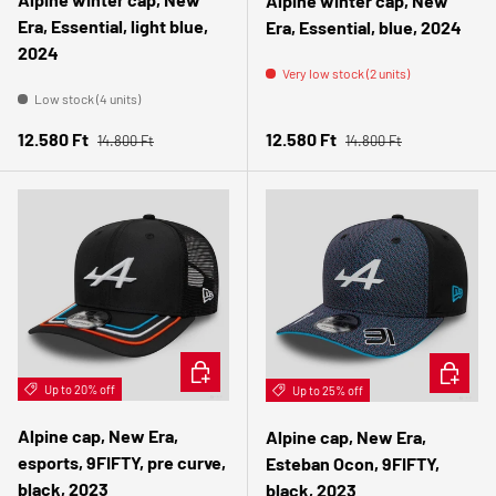
Alpine winter cap, New
Era, Essential, light blue,
Era, Essential, blue, 2024
2024
Very low stock (2 units)
Low stock (4 units)
Regular price
Regular price
Sale price
Sale price
12.580 Ft
12.580 Ft
14.800 Ft
14.800 Ft
CHOOSE OPTIONS
CHOOSE 
Up to 20% off
Up to 25% off
Alpine cap, New Era,
Alpine cap, New Era,
esports, 9FIFTY, pre curve,
Esteban Ocon, 9FIFTY,
black, 2023
black, 2023