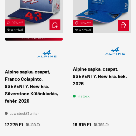
10% off
ADD TO CART
10% off
ADD TO 
New arrival
New arrival
⭐ SPECIAL EDITION ⭐
Alpine sapka, csapat,
Alpine sapka, csapat,
9SEVENTY, New Era, kék,
Franco Colapinto,
2026
9SEVENTY, New Era,
Silverstone Különkiadás,
In stock
fehér, 2026
Low stock (3 units)
Regular price
Regular price
Sale price
Sale price
17.279 Ft
16.919 Ft
19.199 Ft
18.799 Ft