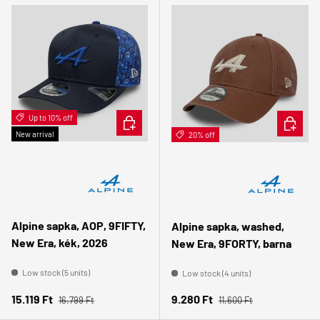
Up to 10% off
CHOOSE OPTIONS
ADD TO 
New arrival
20% off
Alpine sapka, AOP, 9FIFTY,
Alpine sapka, washed,
New Era, kék, 2026
New Era, 9FORTY, barna
Low stock (5 units)
Low stock (4 units)
Regular price
Regular price
Sale price
Sale price
15.119 Ft
9.280 Ft
16.799 Ft
11.600 Ft