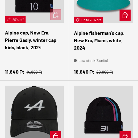
ADD TO CART
CHOOSE 
20% off
Up to 20% off
Alpine cap, New Era,
Alpine fisherman's cap,
Pierre Gasly, winter cap,
New Era, Miami, white,
kids, black, 2024
2024
Low stock (5 units)
Regular price
Regular price
Sale price
Sale price
11.840 Ft
16.640 Ft
14.800 Ft
20.800 Ft
ADD TO CART
ADD TO 