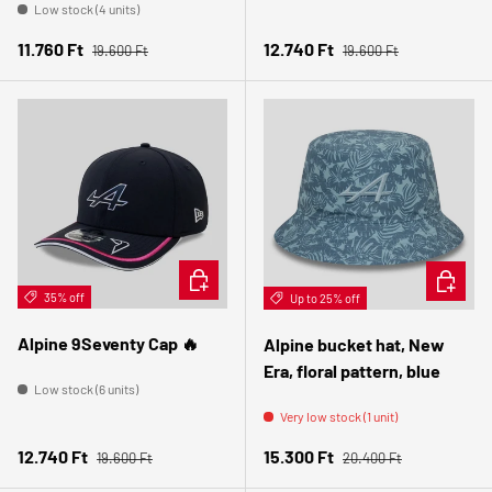
Low stock (4 units)
Regular price
Regular price
Sale price
Sale price
11.760 Ft
12.740 Ft
19.600 Ft
19.600 Ft
ADD TO CART
CHOOSE 
35% off
Up to 25% off
Alpine 9Seventy Cap 🔥
Alpine bucket hat, New
Era, floral pattern, blue
Low stock (6 units)
Very low stock (1 unit)
Regular price
Regular price
Sale price
Sale price
12.740 Ft
15.300 Ft
19.600 Ft
20.400 Ft