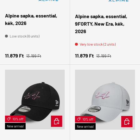
Alpine sapka, essential,
Alpine sapka, essential,
kék, 2026
9FORTY, New Era, kék,
2026
Low stock (6 units)
Very low stock (2 units)
Regular price
Regular price
Sale price
Sale price
11.879 Ft
11.879 Ft
13.199 Ft
13.199 Ft
10% off
ADD TO CART
10% off
ADD TO 
New arrival
New arrival