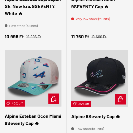
SE, New Era, 9SEVENTY,
9SEVENTY Cap 🔥
White 🔥
Very low stock (2 units)
Low stock (4 units)
Regular price
Regular price
Sale price
Sale price
10.998 Ft
11.760 Ft
19.996 Ft
19.600 Ft
ADD TO CART
ADD TO 
40% off
35% off
Alpine Esteban Ocon Miami
Alpine 9Seventy Cap 🔥
9Seventy Cap 🔥
Low stock (8 units)