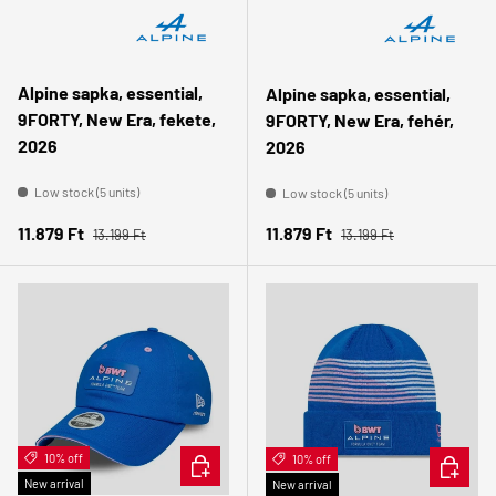
Alpine sapka, essential,
Alpine sapka, essential,
9FORTY, New Era, fekete,
9FORTY, New Era, fehér,
2026
2026
Low stock (5 units)
Low stock (5 units)
Regular price
Regular price
Sale price
Sale price
11.879 Ft
11.879 Ft
13.199 Ft
13.199 Ft
10% off
ADD TO CART
10% off
ADD TO 
New arrival
New arrival
👩 Női