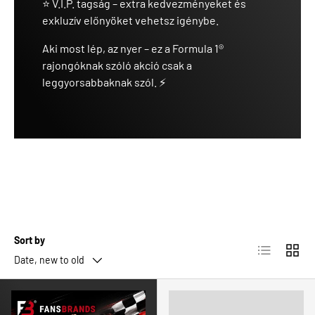
⭐ V.I.P. tagság – extra kedvezményeket és
exkluzív előnyöket vehetsz igénybe.
Aki most lép, az nyer – ez a Formula 1®
rajongóknak szóló akció csak a
leggyorsabbaknak szól. ⚡
Sort by
List
Grid
Date, new to old