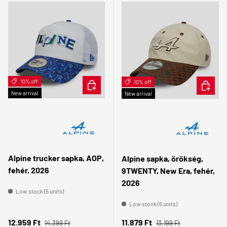
10% off
ADD TO CART
10% off
ADD TO 
New arrival
New arrival
Alpine trucker sapka, AOP,
Alpine sapka, örökség,
fehér, 2026
9TWENTY, New Era, fehér,
2026
Low stock (5 units)
Low stock (6 units)
Regular price
Regular price
Sale price
Sale price
12.959 Ft
11.879 Ft
14.399 Ft
13.199 Ft