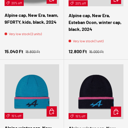
20% off
20% off
Alpine cap, New Era, team,
Alpine cap, New Era,
9FORTY, kids, black, 2024
Esteban Ocon, winter cap,
black, 2024
Very low stock (2 units)
Very low stock (1 unit)
Regular price
Regular price
Sale price
Sale price
15.040 Ft
12.800 Ft
18.800 Ft
16.000 Ft
ADD TO CART
ADD TO 
15% off
15% off
Alpine winter cap, New