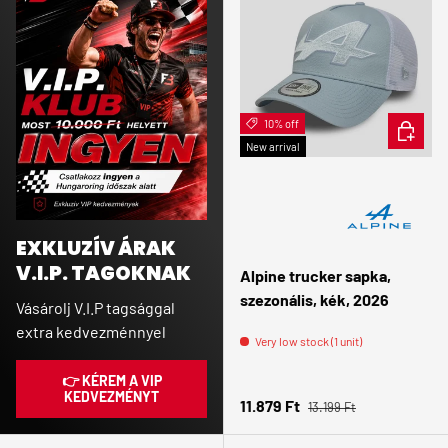
10% off
ADD TO 
New arrival
EXKLUZÍV ÁRAK
V.I.P. TAGOKNAK
Alpine trucker sapka,
szezonális, kék, 2026
Vásárolj V.I.P tagsággal
extra kedvezménnyel
Very low stock (1 unit)
👉 KÉREM A VIP
KEDVEZMÉNYT
Regular price
Sale price
11.879 Ft
13.199 Ft