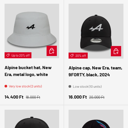
CHOOSE OPTIONS
ADD TO 
Up to 20% off
20% off
Alpine bucket hat, New
Alpine cap, New Era, team,
Era, metal logo, white
9FORTY, black, 2024
Very low stock (2 units)
Low stock (10 units)
Regular price
Regular price
Sale price
Sale price
14.400 Ft
16.000 Ft
18.000 Ft
20.000 Ft