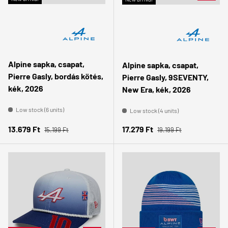
Alpine sapka, csapat,
Alpine sapka, csapat,
Pierre Gasly, bordás kötés,
Pierre Gasly, 9SEVENTY,
kék, 2026
New Era, kék, 2026
Low stock (6 units)
Low stock (4 units)
Regular price
Regular price
Sale price
Sale price
13.679 Ft
17.279 Ft
15.199 Ft
19.199 Ft