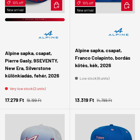
10% off
ADD TO CART
10% off
ADD TO 
New arrival
New arrival
⭐ SPECIAL EDITION ⭐
Alpine sapka, csapat,
Alpine sapka, csapat,
Franco Colapinto, bordás
Pierre Gasly, 9SEVENTY,
kötés, kék, 2026
New Era, Silverstone
különkiadás, fehér, 2026
Low stock (6 units)
Very low stock (2 units)
Regular price
Regular price
Sale price
Sale price
17.279 Ft
13.319 Ft
19.199 Ft
14.799 Ft