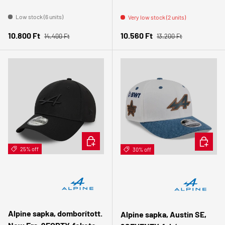
Low stock (6 units)
Very low stock (2 units)
Regular price
Regular price
Sale price
Sale price
10.800 Ft
10.560 Ft
14.400 Ft
13.200 Ft
ADD TO CART
ADD TO 
25% off
30% off
Alpine sapka, domborított.
Alpine sapka, Austin SE,