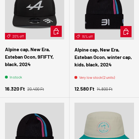
ADD TO CART
ADD TO 
20% off
15% off
Alpine cap, New Era,
Alpine cap, New Era,
Esteban Ocon, 9FIFTY,
Esteban Ocon, winter cap,
black, 2024
kids, black, 2024
In stock
Very low stock (2 units)
Regular price
Regular price
Sale price
Sale price
16.320 Ft
12.580 Ft
20.400 Ft
14.800 Ft