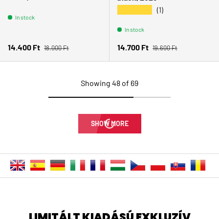
★★★★★
(1)
In stock
In stock
Regular price
Regular price
Sale price
Sale price
14.400 Ft
14.700 Ft
18.000 Ft
19.600 Ft
Showing 48 of 69
SHOW MORE
LIMITÁLT KIADÁSÚ EXKLUZÍV