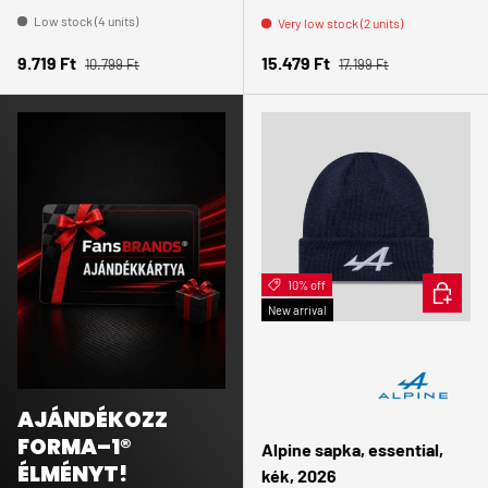
Low stock (4 units)
Very low stock (2 units)
Regular price
Regular price
Sale price
Sale price
9.719 Ft
15.479 Ft
10.799 Ft
17.199 Ft
10% off
ADD TO 
New arrival
AJÁNDÉKOZZ
FORMA–1®
Alpine sapka, essential,
ÉLMÉNYT!
kék, 2026