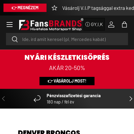
Vásárolj V.I.P tagsággal extra ked
👉 MEGNÉZEM
SKIP TO CONTENT
Menu
ⓘ GY.I.K
Log in
Bag
Search
Search
NYÁRI KÉSZLETKISÖPRÉS
AKÁR 20-50%
👉 VÁSÁROLJ MOST!
Pénzvisszafizetési garancia
PREVIOUS
NE
180 nap / fél év
DENVER BRONCOS