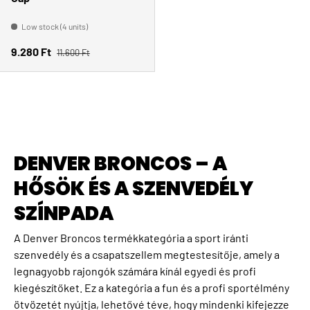
Low stock (4 units)
Regular price
Sale price
9.280 Ft
11.600 Ft
DENVER BRONCOS – A
HŐSÖK ÉS A SZENVEDÉLY
SZÍNPADA
A Denver Broncos termékkategória a sport iránti
szenvedély és a csapatszellem megtestesítője, amely a
legnagyobb rajongók számára kínál egyedi és profi
kiegészítőket. Ez a kategória a fun és a profi sportélmény
ötvözetét nyújtja, lehetővé téve, hogy mindenki kifejezze