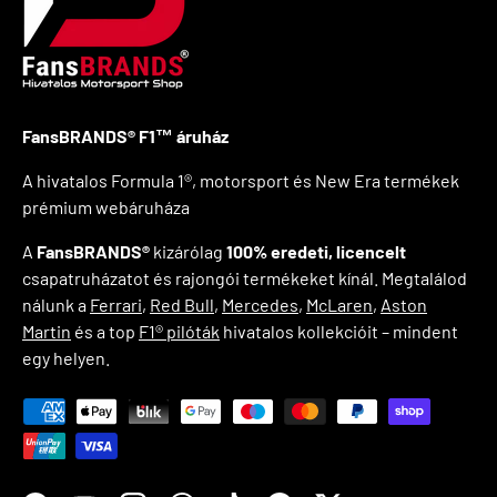
FansBRANDS® F1™ áruház
A hivatalos Formula 1®, motorsport és New Era termékek
prémium webáruháza
A
FansBRANDS®
kizárólag
100% eredeti, licencelt
csapatruházatot és rajongói termékeket kínál. Megtalálod
nálunk a
Ferrari
,
Red Bull
,
Mercedes
,
McLaren
,
Aston
Martin
és a top
F1® pilóták
hivatalos kollekcióit – mindent
egy helyen.
Payment methods accepted