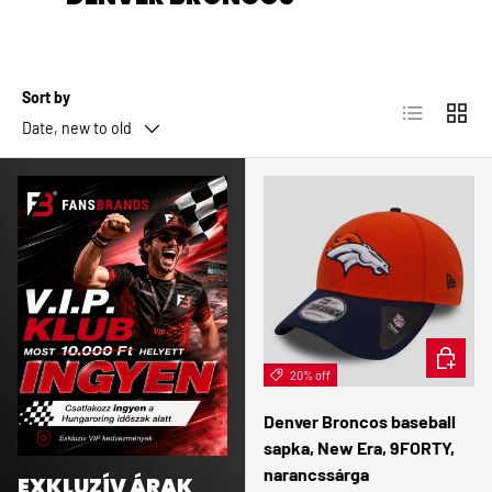
Sort by
List
Grid
Date, new to old
ADD TO 
20% off
Denver Broncos baseball
sapka, New Era, 9FORTY,
narancssárga
EXKLUZÍV ÁRAK