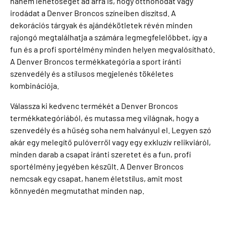
hanem lehetőséget ad arra is, hogy otthonodat vagy
irodádat a Denver Broncos színeiben díszítsd. A
dekorációs tárgyak és ajándékötletek révén minden
rajongó megtalálhatja a számára legmegfelelőbbet, így a
fun és a profi sportélmény minden helyen megvalósítható.
A Denver Broncos termékkategória a sport iránti
szenvedély és a stílusos megjelenés tökéletes
kombinációja.
Válassza ki kedvenc termékét a Denver Broncos
termékkategóriából, és mutassa meg világnak, hogy a
szenvedély és a hűség soha nem halványul el. Legyen szó
akár egy melegítő pulóverről vagy egy exkluzív relikviáról,
minden darab a csapat iránti szeretet és a fun, profi
sportélmény jegyében készült. A Denver Broncos
nemcsak egy csapat, hanem életstílus, amit most
könnyedén megmutathat minden nap.