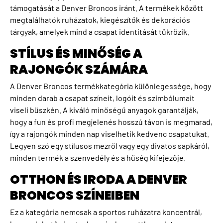
támogatását a Denver Broncos iránt. A termékek között
megtalálhatók ruházatok, kiegészítők és dekorációs
tárgyak, amelyek mind a csapat identitását tükrözik.
STÍLUS ÉS MINŐSÉG A
RAJONGÓK SZÁMÁRA
A Denver Broncos termékkategória különlegessége, hogy
minden darab a csapat színeit, logóit és szimbólumait
viseli büszkén. A kiváló minőségű anyagok garantálják,
hogy a fun és profi megjelenés hosszú távon is megmarad,
így a rajongók minden nap viselhetik kedvenc csapatukat.
Legyen szó egy stílusos mezről vagy egy divatos sapkáról,
minden termék a szenvedély és a hűség kifejezője.
OTTHON ÉS IRODA A DENVER
BRONCOS SZÍNEIBEN
Ez a kategória nemcsak a sportos ruházatra koncentrál,