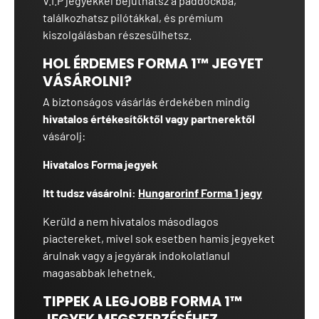
V.I.P jegyekkel bejuthatsz a paddockba,
találkozhatsz pilótákkal, és prémium
kiszolgálásban részesülhetsz.
HOL ÉRDEMES FORMA 1™ JEGYET
VÁSÁROLNI?
A biztonságos vásárlás érdekében mindig
hivatalos értékesítőktől vagy partnerektől
vásárolj:
Hivatalos Forma jegyek
Itt tudsz vásárolni:
Hungarorinf Forma 1 jegy
Kerüld a nem hivatalos másodlagos
piactereket, mivel sok esetben hamis jegyeket
árulnak vagy a jegyárak indokolatlanul
magasabbak lehetnek.
TIPPEK A LEGJOBB FORMA 1™