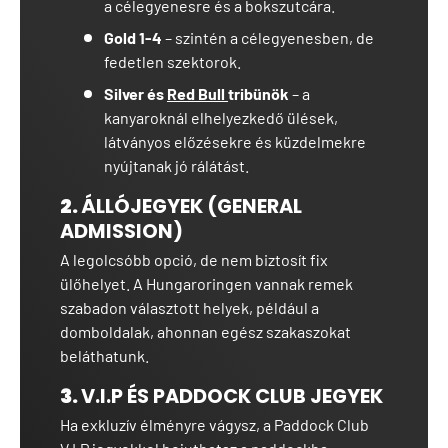
a célegyenesre és a bokszutcára.
Gold 1-4
– szintén a célegyenesben, de
fedetlen szektorok.
Silver és
Red Bull
tribünök
– a
kanyaroknál elhelyezkedő ülések,
látványos előzésekre és küzdelmekre
nyújtanak jó rálátást.
2.
ÁLLÓJEGYEK (GENERAL
ADMISSION)
A legolcsóbb opció, de nem biztosít fix
ülőhelyet. A Hungaroringen vannak remek
szabadon választott helyek, például a
domboldalak, ahonnan egész szakaszokat
beláthatunk.
3.
V.I.P ÉS PADDOCK CLUB JEGYEK
Ha exkluzív élményre vágysz, a Paddock Club