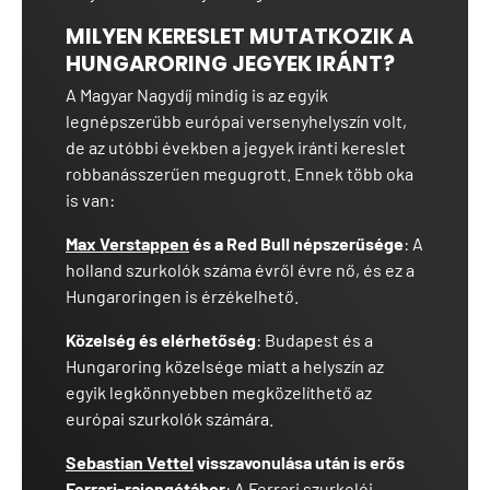
MILYEN KERESLET MUTATKOZIK A
HUNGARORING JEGYEK IRÁNT?
A Magyar Nagydíj mindig is az egyik
legnépszerűbb európai versenyhelyszín volt,
de az utóbbi években a jegyek iránti kereslet
robbanásszerűen megugrott. Ennek több oka
is van:
Max Verstappen
és a Red Bull népszerűsége
: A
holland szurkolók száma évről évre nő, és ez a
Hungaroringen is érzékelhető.
Közelség és elérhetőség
: Budapest és a
Hungaroring közelsége miatt a helyszín az
egyik legkönnyebben megközelíthető az
európai szurkolók számára.
Sebastian Vettel
visszavonulása után is erős
Ferrari-rajongótábor
: A
Ferrari
szurkolói