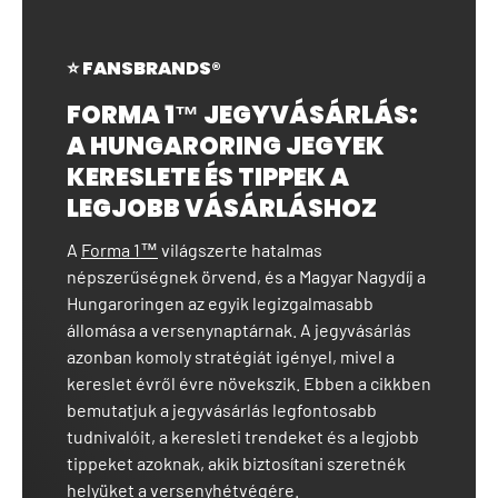
⭐ FANSBRANDS®
FORMA 1™ JEGYVÁSÁRLÁS:
A HUNGARORING JEGYEK
KERESLETE ÉS TIPPEK A
LEGJOBB VÁSÁRLÁSHOZ
A
Forma 1™
világszerte hatalmas
népszerűségnek örvend, és a Magyar Nagydíj a
Hungaroringen az egyik legizgalmasabb
állomása a versenynaptárnak. A jegyvásárlás
azonban komoly stratégiát igényel, mivel a
kereslet évről évre növekszik. Ebben a cikkben
bemutatjuk a jegyvásárlás legfontosabb
tudnivalóit, a keresleti trendeket és a legjobb
tippeket azoknak, akik biztosítani szeretnék
helyüket a versenyhétvégére.