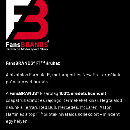
FansBRANDS® F1™ áruház
A hivatalos Formula 1®, motorsport és New Era termékek
prémium webáruháza
A
FansBRANDS®
kizárólag
100% eredeti, licencelt
csapatruházatot és rajongói termékeket kínál. Megtalálod
nálunk a
Ferrari
,
Red Bull
,
Mercedes
,
McLaren
,
Aston
Martin
és a top
F1® pilóták
hivatalos kollekcióit – mindent
egy helyen.