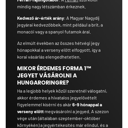
mindig nagy létszámban érkeznek.
Kedvező ár-érték arány
: A Magyar Nagydíj
jegyárai kedvezőbbek, mint például a brit, a
monacói vagy a spanyol futamok árai.
Az elmúlt években az összes hétvégi jegy
hónapokkal a verseny előtt elfogyott, így a
korai vásárlás elengedhetetlen.
MIKOR ÉRDEMES FORMA 1™
JEGYET VÁSÁROLNI A
HUNGARORINGRE?
Ha a legjobb helyek közül szeretnél válogatni,
akkor érdemes a hivatalos jegyelővételt
figyelemmel kísérni és akár
6-9 hónappal a
verseny előtt
megvásárolni a jegyed. A szezon
vége után (általában szeptember-október
környékén) a jegyértékesítés már elindul, és a