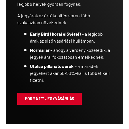
legjobb helyek gyorsan fogynak.
A jegyárak az értékesítés során több
szakaszban növekednek:
Early Bird (korai elővétel)
– a legjobb
árak az első vásárlási hullámban.
Normál ár
– ahogy a verseny közeledik, a
jegyek árai fokozatosan emelkednek.
Utolsó pillanatos árak
– a maradék
jegyekért akár 30-50%-kal is többet kell
fizetni.
FORMA 1™ JEGYVÁSÁRLÁS