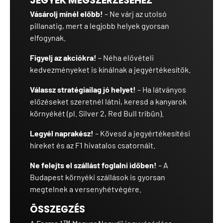
JEGYEK MEGSZERZÉSÉHEZ
Vásárolj minél előbb!
– Ne várj az utolsó
pillanatig, mert a legjobb helyek gyorsan
elfogynak.
Figyelj az akciókra!
– Néha elővételi
kedvezményeket is kínálnak a jegyértékesítők.
Válassz stratégiailag jó helyet!
– Ha látványos
előzéseket szeretnél látni, keresd a kanyarok
környékét (pl. Silver 2, Red Bull tribün).
Legyél naprakész!
– Kövesd a jegyértékesítési
híreket és az F1 hivatalos csatornáit.
Ne felejts el szállást foglalni időben!
– A
Budapest környéki szállások is gyorsan
megtelnek a versenyhétvégére.
ÖSSZEGZÉS