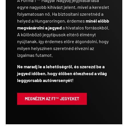
A Forma 1™ Magyar Nagydíj jegyvásárlása
egyre nagyobb kihívást jelent, mivel a kereslet
folyamatosan nő. Ha biztosítani szeretnéd a
helyed a Hungaroringen, érdemes
minél előbb
megvásárolni a jegyed
a hivatalos forrásokból.
A különböző jegytípusok eltérő élményt
nyújtanak, így érdemes előre átgondolni, hogy
milyen helyszínen szeretnéd élvezni az
izgalmas futamot.
Ne maradj le a lehetőségről, és szerezd be a
jegyed időben, hogy élőben élvezhesd a világ
leggyorsabb autóversenyét!
MEGNÉZEM AZ F1™ JEGYEKET