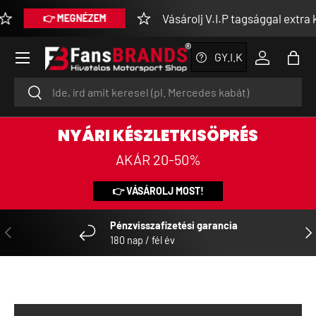
Vásárolj V.I.P tagsággal extra k
👉 MEGNÉZEM
SKIP TO CONTENT
Menu
GY.I.K
Log in
Bag
Search
Search
NYÁRI KÉSZLETKISÖPRÉS
AKÁR 20-50%
👉 VÁSÁROLJ MOST!
Pénzvisszafizetési garancia
PREVIOUS
NE
180 nap / fél év