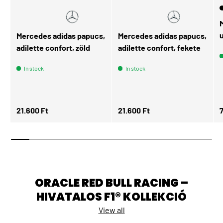
Mercedes adidas papucs,
Mercedes adidas papucs,
adilette confort, zöld
adilette confort, fekete
In stock
In stock
Regular price
Regular price
R
21.600 Ft
21.600 Ft
ORACLE RED BULL RACING –
HIVATALOS F1® KOLLEKCIÓ
View all