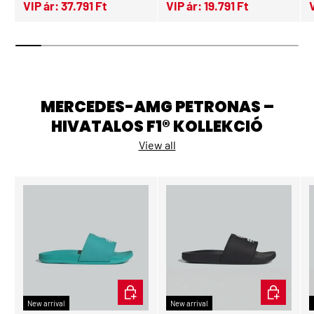
VIP ár:
37.791 Ft
VIP ár:
19.791 Ft
MERCEDES-AMG PETRONAS –
HIVATALOS F1® KOLLEKCIÓ
View all
CHOOSE OPTIONS
CHOOSE OP
New arrival
New arrival