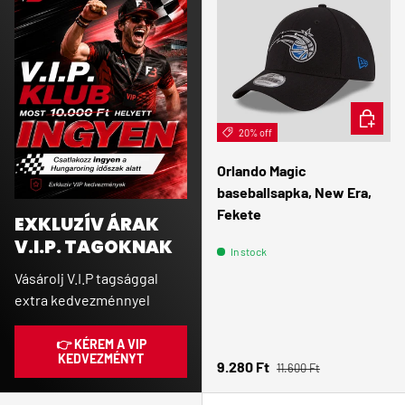
ADD TO 
20% off
Orlando Magic
baseballsapka, New Era,
Fekete
EXKLUZÍV ÁRAK
V.I.P. TAGOKNAK
In stock
Vásárolj V.I.P tagsággal
extra kedvezménnyel
👉 KÉREM A VIP
KEDVEZMÉNYT
Regular price
Sale price
9.280 Ft
11.600 Ft