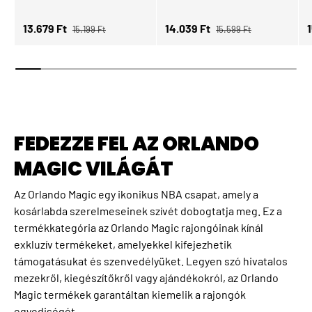
Regular price
Regular price
Sale price
Sale price
S
13.679 Ft
14.039 Ft
15.199 Ft
15.599 Ft
FEDEZZE FEL AZ ORLANDO
MAGIC VILÁGÁT
Az Orlando Magic egy ikonikus NBA csapat, amely a
kosárlabda szerelmeseinek szívét dobogtatja meg. Ez a
termékkategória az Orlando Magic rajongóinak kínál
exkluzív termékeket, amelyekkel kifejezhetik
támogatásukat és szenvedélyüket. Legyen szó hivatalos
mezekről, kiegészítőkről vagy ajándékokról, az Orlando
Magic termékek garantáltan kiemelik a rajongók
egyediségét.