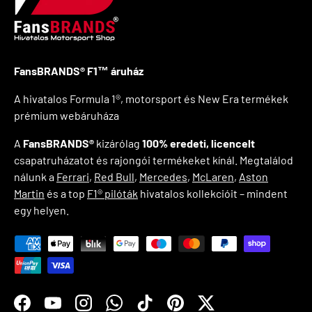
FansBRANDS® F1™ áruház
A hivatalos Formula 1®, motorsport és New Era termékek
prémium webáruháza
A
FansBRANDS®
kizárólag
100% eredeti, licencelt
csapatruházatot és rajongói termékeket kínál. Megtalálod
nálunk a
Ferrari
,
Red Bull
,
Mercedes
,
McLaren
,
Aston
Martin
és a top
F1® pilóták
hivatalos kollekcióit – mindent
egy helyen.
Payment methods accepted
Facebook
YouTube
Instagram
WhatsApp
TikTok
Pinterest
Twitter