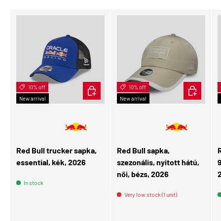
10% off
ADD TO CART
10% off
ADD TO CA
New arrival
New arrival
👩 Női
Red Bull trucker sapka,
Red Bull sapka,
R
essential, kék, 2026
szezonális, nyitott hátú,
női, bézs, 2026
In stock
Very low stock (1 unit)