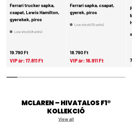
Ferrari trucker sapka,
Ferrari sapka, csapat,
csapat, Lewis Hamilton,
gyerek, piros
gyerekek, piros
H
Low stock (10 units)
Low stock (8 units)
Regular price
Regular price
19.790 Ft
18.790 Ft
R
7
VIP ár:
17.811 Ft
VIP ár:
16.911 Ft
MCLAREN – HIVATALOS F1®
KOLLEKCIÓ
View all