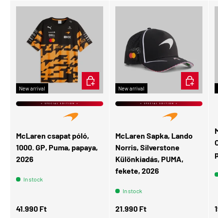
CHOOSE OPTIONS
ADD TO CA
New arrival
New arrival
⭐ SPECIAL EDITION ⭐
⭐ SPECIAL EDITION ⭐
McLaren csapat póló,
McLaren Sapka, Lando
O
1000. GP, Puma, papaya,
Norris, Silverstone
2026
Különkiadás, PUMA,
fekete, 2026
In stock
In stock
Regular price
Regular price
R
41.990 Ft
21.990 Ft
1