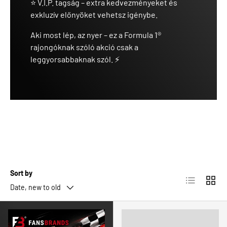
⭐ V.I.P. tagság – extra kedvezményeket és
exkluzív előnyöket vehetsz igénybe.
Aki most lép, az nyer – ez a Formula 1®
rajongóknak szóló akció csak a
leggyorsabbaknak szól. ⚡
Sort by
List
Grid
Date, new to old