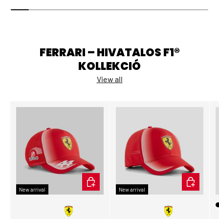
FERRARI – HIVATALOS F1®
KOLLEKCIÓ
View all
ADD TO CART
ADD TO CA
New arrival
New arrival
🧑🏻
Gyerek