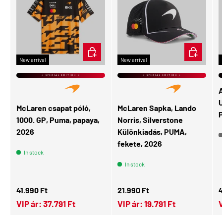
CHOOSE OPTIONS
ADD TO CA
New arrival
New arrival
⭐ SPECIAL EDITION ⭐
⭐ SPECIAL EDITION ⭐
U
McLaren csapat póló,
McLaren Sapka, Lando
1000. GP, Puma, papaya,
Norris, Silverstone
2026
Különkiadás, PUMA,
fekete, 2026
In stock
In stock
Regular price
Regular price
R
41.990 Ft
21.990 Ft
VIP ár:
37.791 Ft
VIP ár:
19.791 Ft