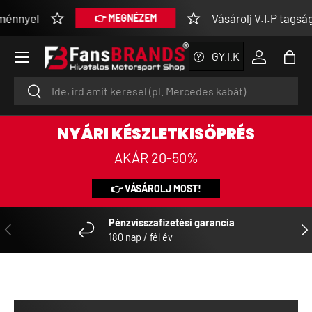
Vásárolj V.I.P tagsággal ex
👉 MEGNÉZEM
SKIP TO CONTENT
Menu
GY.I.K
Log in
Bag
Search
Search
NYÁRI KÉSZLETKISÖPRÉS
AKÁR 20-50%
👉 VÁSÁROLJ MOST!
Pénzvisszafizetési garancia
PREVIOUS
NE
180 nap / fél év