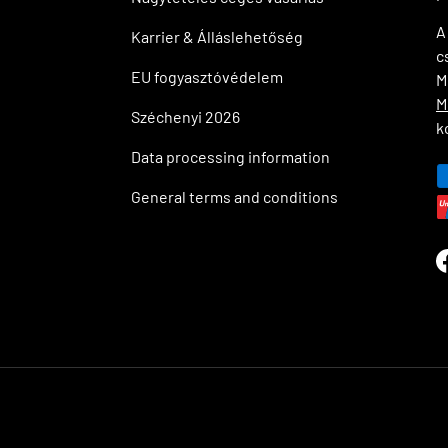
Karrier & Álláslehetőség
c
EU fogyasztóvédelem
M
M
Széchenyi 2026
k
Data processing information
P
General terms and conditions