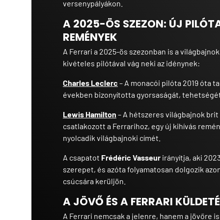
versenypályákon.
A 2025-ÖS SZEZON: ÚJ PILÓ
REMÉNYEK
A Ferrari a 2025-ös szezonban is a világbajnok
kivételes pilótával vág neki az idénynek:
Charles Leclerc
– A monacói pilóta 2019 óta ta
években bizonyította gyorsaságát, tehetségét
Lewis Hamilton
– A hétszeres világbajnok bri
csatlakozott a Ferrarihoz, egy új kihívás re
nyolcadik világbajnoki címét.
A csapatot
Frédéric Vasseur
irányítja, aki 20
szerepet, és azóta folyamatosan dolgozik azon
csúcsára kerüljön.
A JÖVŐ ÉS A FERRARI KÜLDET
A Ferrari nemcsak a jelenre, hanem a jövőre i