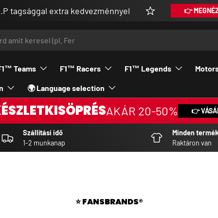
gsággal extra kedvezménnyel
👉 MEGNÉZEM
F1™ Teams
F1™ Racers
F1™ Legends
Motor
n
🌍 Language selection
KÉSZLETKISÖPRÉS
AKÁR 20-50%
👉 VÁSÁ
Szállítási idő
Minden termé
1-2 munkanap
Raktáron van
⭐ FANSBRANDS®