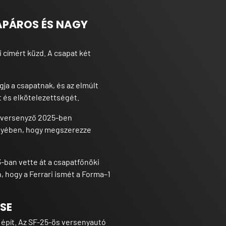
TAPÁROS ÉS NAGY
i címért küzd. A csapat két
gja a csapatnak, és az elmúlt
 és elkötelezettségét.
t versenyző 2025-ben
ményében, hogy megszerezze
23-ban vette át a csapatfőnöki
, hogy a Ferrari ismét a Forma–1
ÉSE
s épít. Az SF-25-ös versenyautó