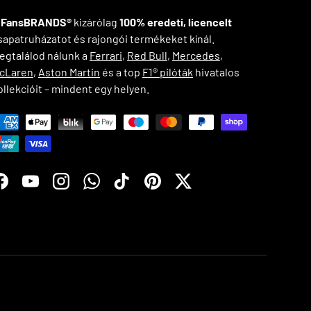
A
FansBRANDS®
kizárólag
100% eredeti, licencelt
sapatruházatot és rajongói termékeket kínál.
egtalálod nálunk a
Ferrari
,
Red Bull
,
Mercedes
,
cLaren
,
Aston Martin
és a top
F1® pilóták
hivatalos
ollekcióit – mindent egy helyen.
ayment methods accepted
Facebook
YouTube
Instagram
WhatsApp
TikTok
Pinterest
Twitter