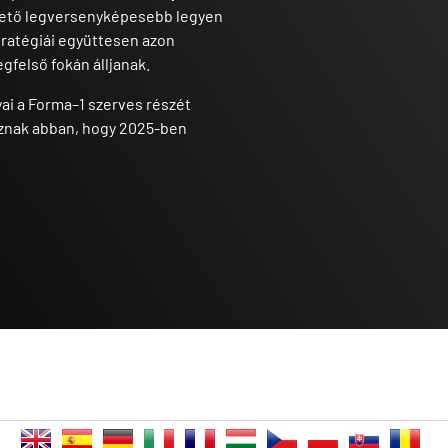
ehető legversenyképesebb legyen
tratégiái együttesen azon
gfelső fokán álljanak.
ai a Forma–1 szerves részét
bíznak abban, hogy 2025-ben