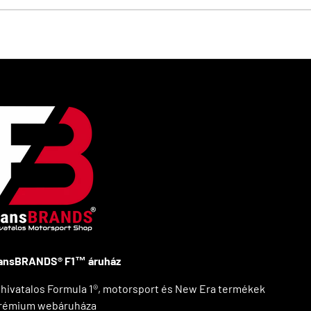
ansBRANDS® F1™ áruház
 hivatalos Formula 1®, motorsport és New Era termékek
rémium webáruháza