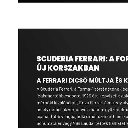
SCUDERIA FERRARI: A F
ÚJ KORSZAKBAN
A FERRARI DICSŐ MÚLTJA ÉS 
A
Scuderia Ferrari
, a Forma–1 történetének eg
legismertebb csapata, 1929 óta képviseli az o
mérnöki kiválóságot. Enzo Ferrari álma egy ol
amely nemcsak versenyez, hanem győzedelmes
csapat több világbajnoki címet szerzett, és ik
Schumacher vagy Niki Lauda, tették halhatatl