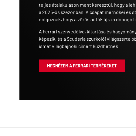
teljes átalakuláson ment keresztül, hogy a l
a 2025-ös szezonban. A csapat mérnökei és s
dolgoznak, hogy a vörös autók újra a dobogó le
A Ferrari szenvedélye, kitartása és hagyomány
képezik, és a Scuderia szurkolói világszerte 
ismét világbajnoki címért küzdhetnek.
MEGNÉZEM A FERRARI TERMÉKEKET