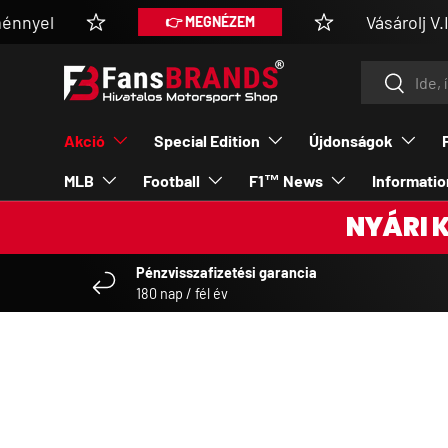
l
Vásárolj V.I.P ta
👉 MEGNÉZEM
SKIP TO CONTENT
Search
Search
Akció
Special Edition
Újdonságok
MLB
Football
F1™ News
Informatio
NYÁRI 
Pénzvisszafizetési garancia
180 nap / fél év