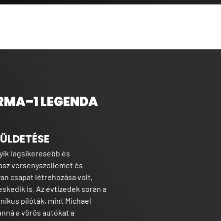
ORMA–1 LEGENDA
KÜLDETÉSE
yik legsikeresebb és
lasz versenyszellemet és
yan csapat létrehozása volt,
kedik is. Az évtizedek során a
onikus pilóták, mint Michael
anná a vörös autókat a