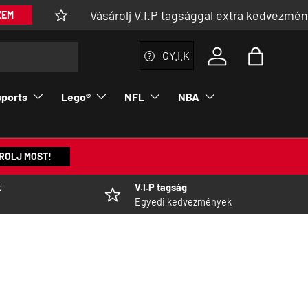
Vásárolj V.I.P tagsággal extra kedvezménnyel
GY.I.K
Log in
Bag
sports
Lego®
NFL
NBA
ROLJ MOST!
k
V.I.P tagság
Egyedi kedvezmények