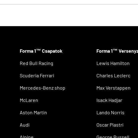
Forma 1™ Csapatok
Forma 1™ Verseny
Red Bull Racing
Lewis Hamilton
Scuderia Ferrari
Charles Leclerc
Mercedes-Benz shop
Max Verstappen
McLaren
Isack Hadjar
Aston Martin
Lando Norris
Audi
Oscar Piastri
Alpine
George Russell