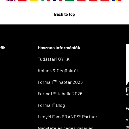
Back to top
zők
Hasznos információk
Tudástár | GY.I.K
Rólunk & Cégünkről
Forma 1™ naptár 2026
Forma1™ tabella 2026
Forma 1® Blog
F
Legyél FansBRANDS® Partner
A
p
Nagytételes céges vásárlás