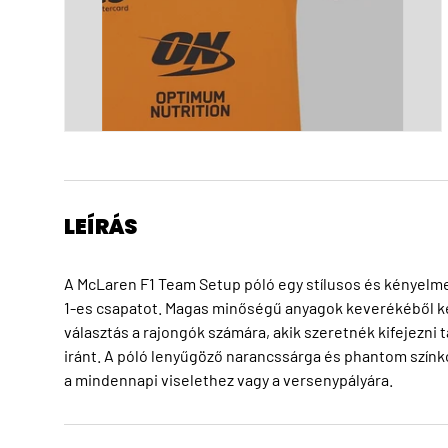
LEÍRÁS
A McLaren F1 Team Setup póló egy stílusos és kényelme
1-es csapatot. Magas minőségű anyagok keverékéből készü
választás a rajongók számára, akik szeretnék kifejezn
iránt. A póló lenyűgöző narancssárga és phantom színko
a mindennapi viselethez vagy a versenypályára.