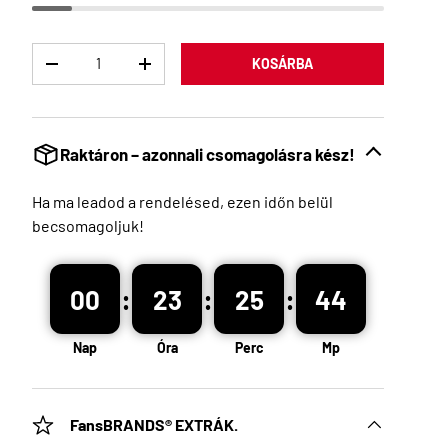
Menny
KOSÁRBA
Raktáron – azonnali csomagolásra kész!
Ha ma leadod a rendelésed, ezen időn belül
becsomagoljuk!
:
:
:
00
23
25
42
Nap
Óra
Perc
Mp
FansBRANDS® EXTRÁK.