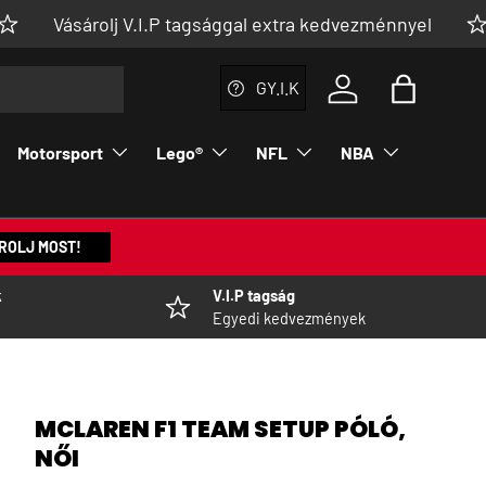
 V.I.P tagsággal extra kedvezménnyel
👉 MEGN
GY.I.K
Bejelentkezés a fi
Táska
Motorsport
Lego®
NFL
NBA
ROLJ MOST!
k
V.I.P tagság
Egyedi kedvezmények
MCLAREN F1 TEAM SETUP PÓLÓ,
NŐI