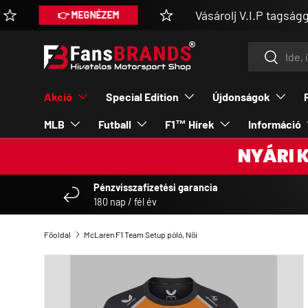
Vásárolj V.I.P tagsággal extra kedv
EGNÉZEM
UGRÁS A TARTALOMRA
Keresés
Keresés
Akció
Special Edition
Újdonságok
MLB
Futball
F1™ Hírek
Információ
NYÁRI 
Pénzvisszafizetési garancia
180 nap / fél év
Főoldal
McLaren F1 Team Setup póló, Női