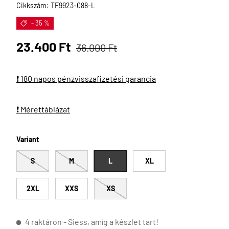
Cikkszám:
TF9923-088-L
- 35 %
Eladási ár
Normál ár
23.400 Ft
36.000 Ft
❗ 180 napos pénzvisszafizetési garancia
❗ Mérettáblázat
Variant
S
M
L
XL
2XL
XXS
XS
4 raktáron
- Siess, amíg a készlet tart!