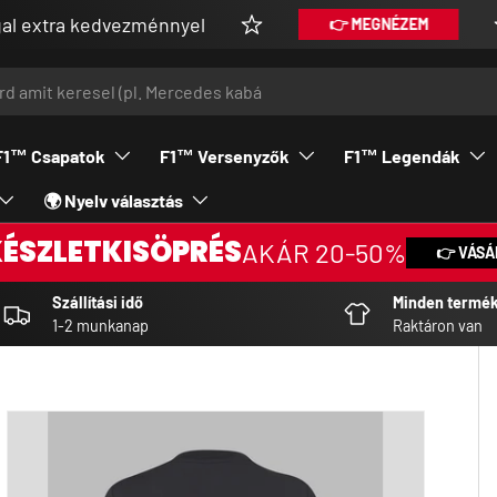
ezménnyel
Vásárolj
👉 MEGNÉZEM
F1™ Csapatok
F1™ Versenyzők
F1™ Legendák
🌍 Nyelv választás
KÉSZLETKISÖPRÉS
AKÁR 20-50%
👉 VÁSÁ
Szállítási idő
Minden termé
1-2 munkanap
Raktáron van