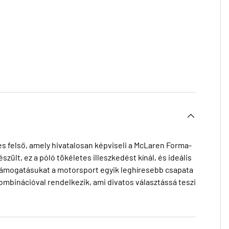
s felső, amely hivatalosan képviseli a McLaren Forma-
lt, ez a póló tökéletes illeszkedést kínál, és ideális
i támogatásukat a motorsport egyik leghíresebb csapata
mbinációval rendelkezik, ami divatos választássá teszi