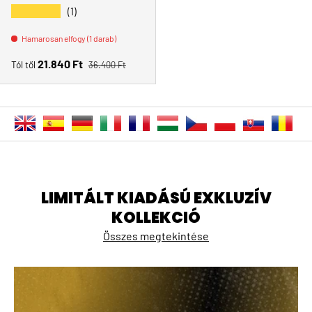
★★★★★
(1)
Hamarosan elfogy (1 darab)
Normál ár
Eladási ár
21.840 Ft
Tól től
36.400 Ft
LIMITÁLT KIADÁSÚ EXKLUZÍV
KOLLEKCIÓ
Összes megtekintése