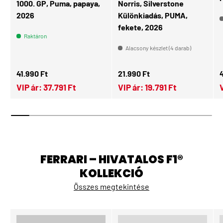
1000. GP, Puma, papaya,
Norris, Silverstone
2026
Különkiadás, PUMA,
fekete, 2026
Raktáron
Alacsony készlet (4 darab)
Normál ár
Normál ár
N
41.990 Ft
21.990 Ft
VIP ár:
37.791 Ft
VIP ár:
19.791 Ft
FERRARI – HIVATALOS F1®
KOLLEKCIÓ
Összes megtekintése