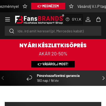
el
Vásárolj V.I.P tagsággal 
👉 MEGNÉZEM
UGRÁS A TARTALOMRA
Menü
GY.I.K
Bejelentke
Tásk
Keresés
Keresés
NYÁRI KÉSZLETKISÖPRÉS
AKÁR 20-50%
👉 VÁSÁROLJ MOST!
Pénzvisszafizetési garancia
ELŐZŐ
KÖ
180 nap / fél év