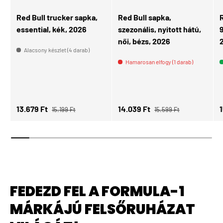
Red Bull trucker sapka,
Red Bull sapka,
R
essential, kék, 2026
szezonális, nyitott hátú,
női, bézs, 2026
Alacsony készlet (4 darab)
Hamarosan elfogy (1 darab)
Normál ár
Normál ár
Eladási ár
Eladási ár
E
13.679 Ft
14.039 Ft
15.199 Ft
15.599 Ft
FEDEZD FEL A FORMULA-1
MÁRKÁJÚ FELSŐRUHÁZAT