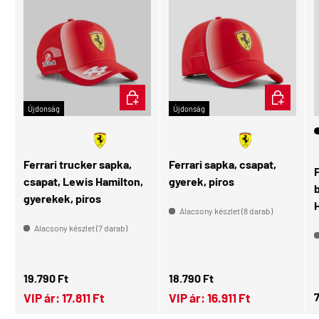
KOSÁRBA
KOSÁRBA
Újdonság
Újdonság
🧑🏻
Gyerek
Ferrari trucker sapka,
Ferrari sapka, csapat,
csapat, Lewis Hamilton,
gyerek, piros
gyerekek, piros
H
Alacsony készlet (8 darab)
Alacsony készlet (7 darab)
Normál ár
Normál ár
19.790 Ft
18.790 Ft
N
7
VIP ár:
17.811 Ft
VIP ár:
16.911 Ft