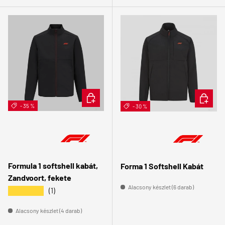
ÉRDEKEL
ÉRDEKE
- 35 %
- 30 %
Formula 1 softshell kabát,
Forma 1 Softshell Kabát
Zandvoort, fekete
Alacsony készlet (6 darab)
★★★★★
(1)
Alacsony készlet (4 darab)