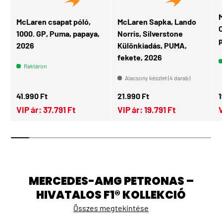
McLaren csapat póló,
McLaren Sapka, Lando
O
1000. GP, Puma, papaya,
Norris, Silverstone
2026
Különkiadás, PUMA,
fekete, 2026
Raktáron
Alacsony készlet (4 darab)
Normál ár
Normál ár
N
41.990 Ft
21.990 Ft
1
VIP ár:
37.791 Ft
VIP ár:
19.791 Ft
MERCEDES-AMG PETRONAS –
HIVATALOS F1® KOLLEKCIÓ
Összes megtekintése