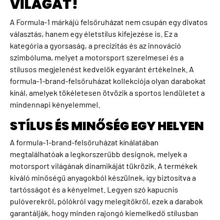
VILÁGÁT!
A Formula-1 márkájú felsőruházat nem csupán egy divatos
választás, hanem egy életstílus kifejezése is. Ez a
kategória a gyorsaság, a precizitás és az innováció
szimbóluma, melyet a motorsport szerelmesei és a
stílusos megjelenést kedvelők egyaránt értékelnek. A
formula-1-brand-felsőruházat kollekciója olyan darabokat
kínál, amelyek tökéletesen ötvözik a sportos lendületet a
mindennapi kényelemmel.
STÍLUS ÉS MINŐSÉG EGY HELYEN
A formula-1-brand-felsőruházat kínálatában
megtalálhatóak a legkorszerűbb designok, melyek a
motorsport világának dinamikáját tükrözik. A termékek
kiváló minőségű anyagokból készülnek, így biztosítva a
tartósságot és a kényelmet. Legyen szó kapucnis
pulóverekről, pólókról vagy melegítőkről, ezek a darabok
garantálják, hogy minden rajongó kiemelkedő stílusban