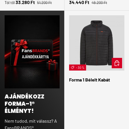
Normál ár
Normál ár
Eladási ár
Eladási ár
33.280 Ft
34.440 Ft
Tól től
51.200 Ft
49.200 Ft
ÉRDEKE
- 30 %
Forma 1 Bélelt Kabát
AJÁNDÉKOZZ
FORMA–1®
ÉLMÉNYT!
Nem tudod, mit válassz? A
FansBRANDS®