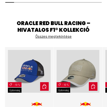
ORACLE RED BULL RACING –
HIVATALOS F1® KOLLEKCIÓ
Összes megtekintése
- 10 %
KOSÁRBA
- 10 %
KOSÁRBA
Újdonság
Újdonság
👩 Női