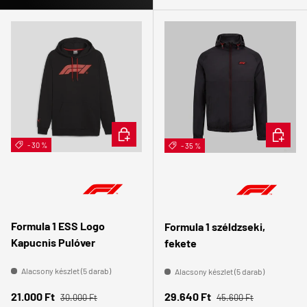
ÉRDEKEL
ÉRDEKE
- 30 %
- 35 %
Formula 1 ESS Logo
Formula 1 széldzseki,
Kapucnis Pulóver
fekete
Alacsony készlet (5 darab)
Alacsony készlet (5 darab)
Normál ár
Normál ár
Eladási ár
Eladási ár
21.000 Ft
29.640 Ft
30.000 Ft
45.600 Ft