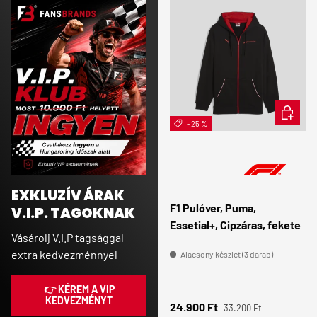
ÉRDEKE
- 25 %
EXKLUZÍV ÁRAK
F1 Pulóver, Puma,
V.I.P. TAGOKNAK
Essetial+, Cipzáras, fekete
Vásárolj V.I.P tagsággal
extra kedvezménnyel
Alacsony készlet (3 darab)
👉 KÉREM A VIP
KEDVEZMÉNYT
Normál ár
Eladási ár
24.900 Ft
33.200 Ft