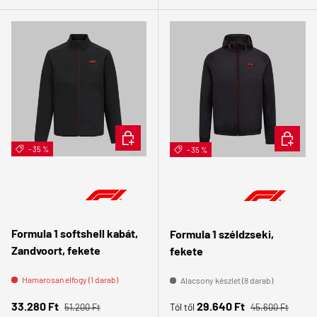
ÉRDEKEL
ÉRDEKE
- 35 %
- 35 %
Formula 1 softshell kabát,
Formula 1 széldzseki,
Zandvoort, fekete
fekete
Hamarosan elfogy (1 darab)
Alacsony készlet (8 darab)
Normál ár
Normál ár
Eladási ár
Eladási ár
33.280 Ft
29.640 Ft
Tól től
51.200 Ft
45.600 Ft