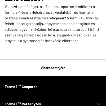
Válaszd a minőséget, a stílust és a sportos lendületet a
formula-1-brand-felsőruházat kínálatából, és légy te is
részese ennek az izgalmas világának! A formula-1 márkájú
felsőruházat garantálja, hogy minden nap energikus és
stílusos legyen, miközben hű maradsz a motorsport iránti
szenvedélyedhez. Fedezd fel a legújabb kollekciókat, és
légy te is a gyorsaság és innováció élharcosa!
Vissza a tetejére
Forma 1™ Csapatok
Forma 1™ Versenyzők