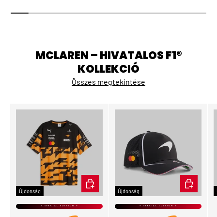
MCLAREN – HIVATALOS F1®
KOLLEKCIÓ
Összes megtekintése
ÉRDEKEL
KOSÁRBA
Újdonság
Újdonság
⭐ SPECIAL EDITION ⭐
⭐ SPECIAL EDITION ⭐