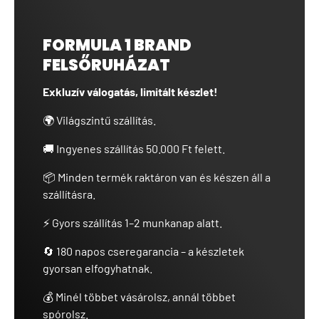
FORMULA 1 BRAND
FELSŐRUHÁZAT
Exkluzív válogatás, limitált készlet!
🌍 Világszintű szállítás.
🚚 Ingyenes szállítás 50.000 Ft felett.
📦 Minden termék raktáron van és készen áll a
szállításra.
⚡ Gyors szállítás 1–2 munkanap alatt.
🔄 180 napos cseregarancia – a készletek
gyorsan elfogyhatnak.
💰 Minél többet vásárolsz, annál többet
spórolsz.