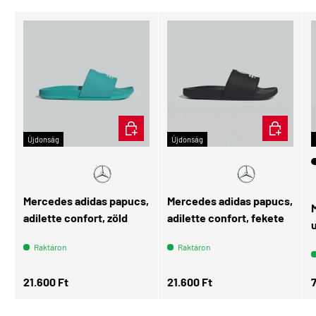
ÉRDEKEL
ÉRDEKEL
Újdonság
Újdonság
Mercedes adidas papucs,
Mercedes adidas papucs,
adilette confort, zöld
adilette confort, fekete
Raktáron
Raktáron
Normál ár
Normál ár
N
21.600 Ft
21.600 Ft