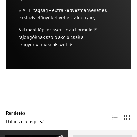
⭐ V.I.P. tagság – extra kedvezményeket és
exkluzív előnyöket vehetsz igénybe.
Aki most lép, az nyer – ez a Formula 1®
rajongóknak szóló akció csak a
leggyorsabbaknak szól. ⚡
Rendezés
Lista
Rács
Dátum: új > régi