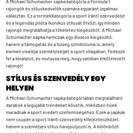
A Michael Schumacher sapka kategória a Formula 1
rajongók és stíluskedvelők számára egyaránt izgalmas
választás. Ez a termékkategória a sport iránti szenvedélyt
és a legendás pilóta ikonikus stílusát ötvözi, így minden
rajongó megtalálhatja a tökéletes kiegészítőt. A Michael
Schumacher sapka nemcsak egy divatos kiegészítő,
hanem a támogatás és a hűség szimbóluma is, amely
kiemeli viselője személyiségét a sport világában. Fedezze
fel a kínálatot, és mutassa meg, hogy valóban elkötelezett
rajongó!
STÍLUS ÉS SZENVEDÉLY EGY
HELYEN
A Michael Schumacher sapka kategóriában megtalálható
darabok a legújabb trendeket követik, miközben hűek
maradnak a sport eredeti szellemiségéhez. Ezek a sapkák
nem csupán a sport iránti szenvedély kifejezőeszközei,
hanem a személyes stílus hangsúlyozói is. A különböző