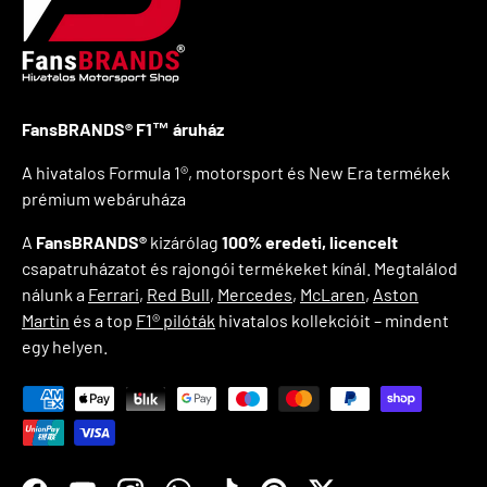
FansBRANDS® F1™ áruház
A hivatalos Formula 1®, motorsport és New Era termékek
prémium webáruháza
A
FansBRANDS®
kizárólag
100% eredeti, licencelt
csapatruházatot és rajongói termékeket kínál. Megtalálod
nálunk a
Ferrari
,
Red Bull
,
Mercedes
,
McLaren
,
Aston
Martin
és a top
F1® pilóták
hivatalos kollekcióit – mindent
egy helyen.
Elfogadott fizetési módok