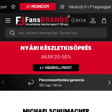
el
Vásárolj V.I.P tagsággal 
👉 MEGNÉZEM
UGRÁS A TARTALOMRA
Menü
ⓘ GY.I.K
Bejelentke
Tásk
Keresés
Keresés
NYÁRI KÉSZLETKISÖPRÉS
AKÁR 20-50%
👉 VÁSÁROLJ MOST!
Pénzvisszafizetési garancia
ELŐZŐ
KÖ
180 nap / fél év
MICHAEL SCHUMACHER