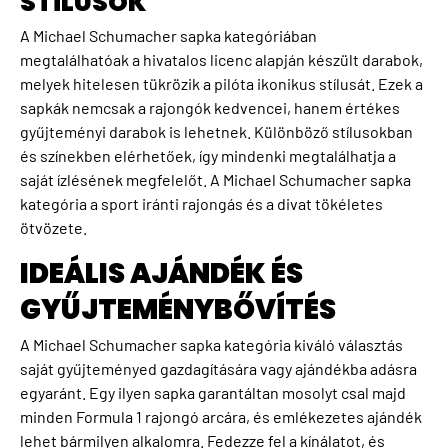
STÍLUSOK
A Michael Schumacher sapka kategóriában
megtalálhatóak a hivatalos licenc alapján készült darabok,
melyek hitelesen tükrözik a pilóta ikonikus stílusát. Ezek a
sapkák nemcsak a rajongók kedvencei, hanem értékes
gyűjteményi darabok is lehetnek. Különböző stílusokban
és színekben elérhetőek, így mindenki megtalálhatja a
saját ízlésének megfelelőt. A Michael Schumacher sapka
kategória a sport iránti rajongás és a divat tökéletes
ötvözete.
IDEÁLIS AJÁNDÉK ÉS
GYŰJTEMÉNYBŐVÍTÉS
A Michael Schumacher sapka kategória kiváló választás
saját gyűjteményed gazdagítására vagy ajándékba adásra
egyaránt. Egy ilyen sapka garantáltan mosolyt csal majd
minden Formula 1 rajongó arcára, és emlékezetes ajándék
lehet bármilyen alkalomra. Fedezze fel a kínálatot, és