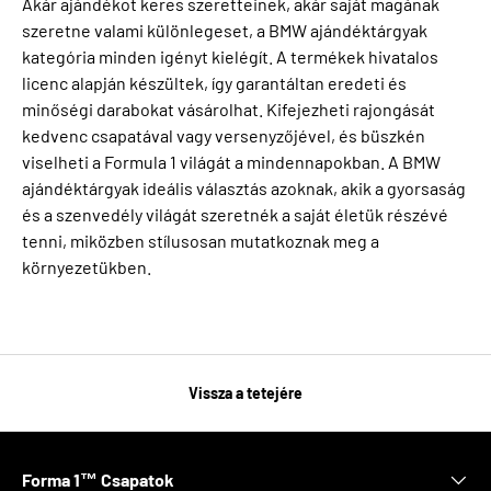
Akár ajándékot keres szeretteinek, akár saját magának
szeretne valami különlegeset, a BMW ajándéktárgyak
kategória minden igényt kielégít. A termékek hivatalos
licenc alapján készültek, így garantáltan eredeti és
minőségi darabokat vásárolhat. Kifejezheti rajongását
kedvenc csapatával vagy versenyzőjével, és büszkén
viselheti a Formula 1 világát a mindennapokban. A BMW
ajándéktárgyak ideális választás azoknak, akik a gyorsaság
és a szenvedély világát szeretnék a saját életük részévé
tenni, miközben stílusosan mutatkoznak meg a
környezetükben.
Vissza a tetejére
Forma 1™ Csapatok