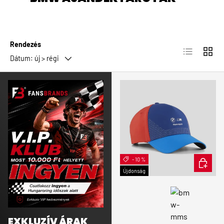
Rendezés
Lista
Rács
Dátum: új > régi
- 10 %
KOSÁRB
Újdonság
EXKLUZÍV ÁRAK