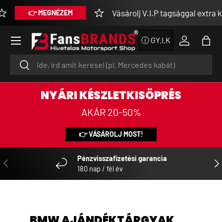
Vásárolj V.I.P tagsággal extra ke
👉 MEGNÉZEM
UGRÁS A TARTALOMRA
Menü
ⓘ GY.I.K
Bejelentke
Tásk
Keresés
Keresés
NYÁRI KÉSZLETKISÖPRÉS
AKÁR 20-50%
👉 VÁSÁROLJ MOST!
Pénzvisszafizetési garancia
ELŐZŐ
KÖ
180 nap / fél év
BMW AJÁNDÉKTÁRGYAK