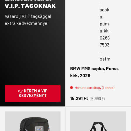
V.I.P. TAGOKNAK
Vásárolj V.I.P tagsággal
extra kedvezménnyel
BMW MMS sapka, Puma,
kék, 2026
Hamarosan elfogy (1 darab)
👉 KÉREM A VIP
KEDVEZMÉNYT
Normál ár
Eladási ár
15.291 Ft
16.990 Ft