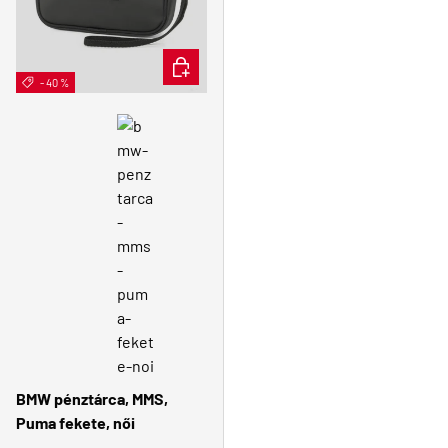
KOSÁRBA
- 40 %
👩 Női
BMW pénztárca, MMS,
Puma fekete, női