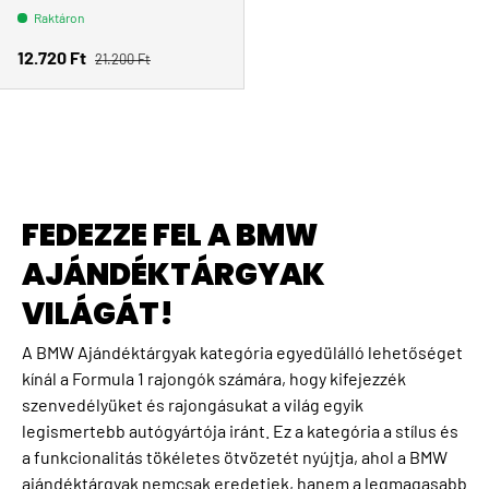
Raktáron
Normál ár
Eladási ár
12.720 Ft
21.200 Ft
FEDEZZE FEL A BMW
AJÁNDÉKTÁRGYAK
VILÁGÁT!
A BMW Ajándéktárgyak kategória egyedülálló lehetőséget
kínál a Formula 1 rajongók számára, hogy kifejezzék
szenvedélyüket és rajongásukat a világ egyik
legismertebb autógyártója iránt. Ez a kategória a stílus és
a funkcionalitás tökéletes ötvözetét nyújtja, ahol a BMW
ajándéktárgyak nemcsak eredetiek, hanem a legmagasabb