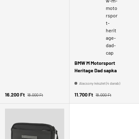
BMW M Motorsport
Heritage Dad sapka
Alacsony készlet (4 darab)
Normál ár
Normál ár
Eladási ár
Eladási ár
16.200 Ft
11.700 Ft
18.000 Ft
18.000 Ft