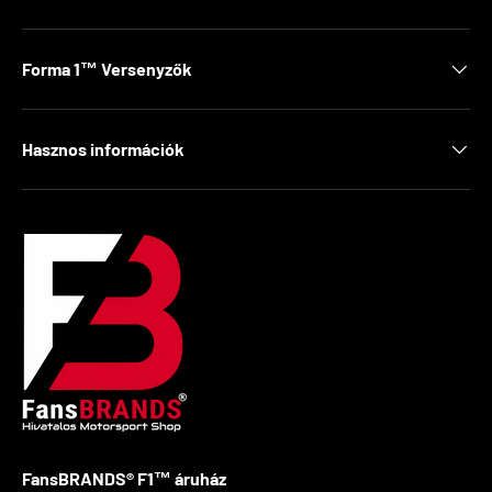
Forma 1™ Versenyzők
Hasznos információk
FansBRANDS® F1™ áruház