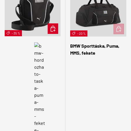
KOSÁRBA
KOSÁRB
- 35 %
- 20 %
BMW Sporttáska, Puma,
MMS, fekete