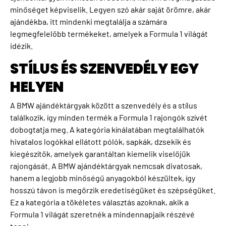
minőséget képviselik. Legyen szó akár saját örömre, akár
ajándékba, itt mindenki megtalálja a számára
legmegfelelőbb termékeket, amelyek a Formula 1 világát
idézik.
STÍLUS ÉS SZENVEDÉLY EGY
HELYEN
A BMW ajándéktárgyak között a szenvedély és a stílus
találkozik, így minden termék a Formula 1 rajongók szívét
dobogtatja meg. A kategória kínálatában megtalálhatók
hivatalos logókkal ellátott pólók, sapkák, dzsekik és
kiegészítők, amelyek garantáltan kiemelik viselőjük
rajongását. A BMW ajándéktárgyak nemcsak divatosak,
hanem a legjobb minőségű anyagokból készültek, így
hosszú távon is megőrzik eredetiségüket és szépségüket.
Ez a kategória a tökéletes választás azoknak, akik a
Formula 1 világát szeretnék a mindennapjaik részévé