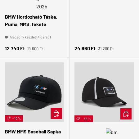
BMW Hordozható Táska,
Puma, MMS, fekete
Alacsony készlet (4 darab)
Normál ár
Normál ár
Eladási ár
Eladási ár
12.740 Ft
24.960 Ft
19.600 Ft
31.200 Ft
ÉRDEKEL
KOSÁRB
- 10 %
- 35 %
BMW MMS Baseball Sapka