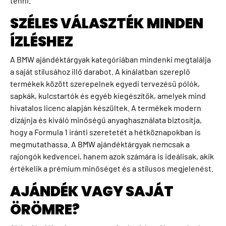
tenni.
SZÉLES VÁLASZTÉK MINDEN
ÍZLÉSHEZ
A BMW ajándéktárgyak kategóriában mindenki megtalálja
a saját stílusához illő darabot. A kínálatban szereplő
termékek között szerepelnek egyedi tervezésű pólók,
sapkák, kulcstartók és egyéb kiegészítők, amelyek mind
hivatalos licenc alapján készültek. A termékek modern
dizájnja és kiváló minőségű anyaghasználata biztosítja,
hogy a Formula 1 iránti szeretetét a hétköznapokban is
megmutathassa. A BMW ajándéktárgyak nemcsak a
rajongók kedvencei, hanem azok számára is ideálisak, akik
értékelik a prémium minőséget és a stílusos megjelenést.
AJÁNDÉK VAGY SAJÁT
ÖRÖMRE?