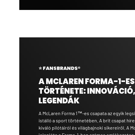
⭐ FANSBRANDS®
A MCLAREN FORMA-1-ES
TÖRTÉNETE: INNOVÁCIÓ,
LEGENDÁK
A McLaren Forma 1™-es csapata az egyik legs
istálló a sport történetében. A brit csapat hír
kiváló pilótáiról és világbajnoki sikereiről. A
jelenléte a Forma-1-ben számos emlékezetes p