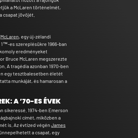
tjük a McLaren történelmét,
a csapat jövőjét.
e
McLaren
, egy új-zélandi
a 1™-es szereplésükre 1966-ban
k komoly eredményeket
ikor Bruce McLaren megszerezte
on. A tragédia azonban 1970-ben
en egy tesztbalesetben életét
lytatta munkáját, és hamarosan a
EK: A ’70-ES ÉVEK
zán sikeressé. 1974-ben Emerson
ilágbajnoki címét, miközben a
mét is. Az évtized végén
James
ünnepelhetett a csapat, egy