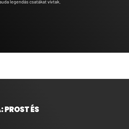
auda legendás csatákat vívtak.
 PROST ÉS