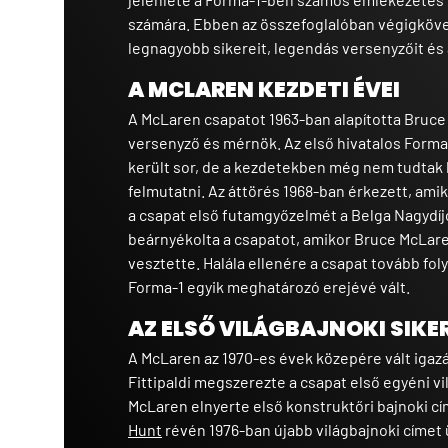
számára. Ebben az összefoglalóban végigköve
legnagyobb sikereit, legendás versenyzőit és 
A MCLAREN KEZDETI ÉVEI
A McLaren csapatot 1963-ban alapította Bruc
versenyző és mérnök. Az első hivatalos Form
került sor, de a kezdetekben még nem tudta
felmutatni. Az áttörés 1968-ban érkezett, am
a csapat első futamgyőzelmét a Belga Nagydíj
beárnyékolta a csapatot, amikor Bruce McLar
vesztette. Halála ellenére a csapat tovább fo
Forma-1 egyik meghatározó erejévé vált.
AZ ELSŐ VILÁGBAJNOKI SIKER
A McLaren az 1970-es évek közepére vált iga
Fittipaldi megszerezte a csapat első egyéni v
McLaren elnyerte első konstruktőri bajnoki cí
Hunt
révén 1976-ban újabb világbajnoki címet 