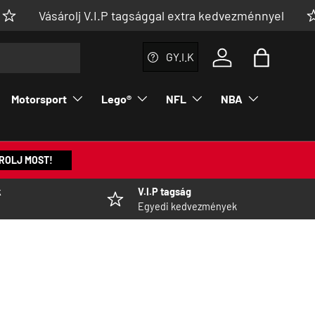
Vásárolj V.I.P tagsággal extra kedvezménnyel
GY.I.K
Bejelentkezés a fi
Táska
Motorsport
Lego®
NFL
NBA
ROLJ MOST!
k
V.I.P tagság
Egyedi kedvezmények