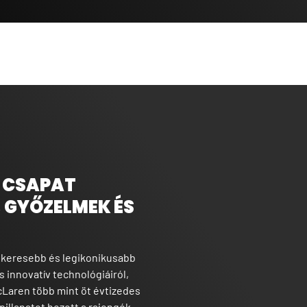
 CSAPAT
 GYŐZELMEK ÉS
ikeresebb és legikonikusabb
es innovatív technológiáiról,
 McLaren több mint öt évtizedes
illanatot hozott a rajongók