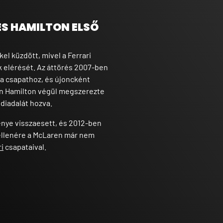
ÉS HAMILTON ELSŐ
l küzdött, mivel a Ferrari
 elérését. Az áttörés 2007-ben
 a csapathoz, és újoncként
ban Hamilton végül megszerezte
 diadalát hozva.
énye visszaesett, és 2012-ben
ellenére a McLaren már nem
ri
csapataival.