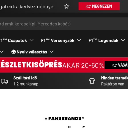
tra kedvezménnyel
👉 MEGNÉZEM
F1™ Csapatok
F1™ Versenyzők
F1™ Legendák
🌍 Nyelv választás
KÉSZLETKISÖPRÉS
AKÁR 20-50%
👉 VÁSÁ
Szállítási idő
Minden termé
1-2 munkanap
Raktáron van
⭐ FANSBRANDS®