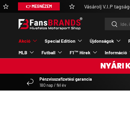
Vásárolj V.I.P tagsággal ex
👉 MEGNÉZEM
UGRÁS A TARTALOMRA
Keresés
Keresés
Akció
Special Edition
Újdonságok
MLB
Futball
F1™ Hírek
Információ
NYÁRI 
Pénzvisszafizetési garancia
180 nap / fél év