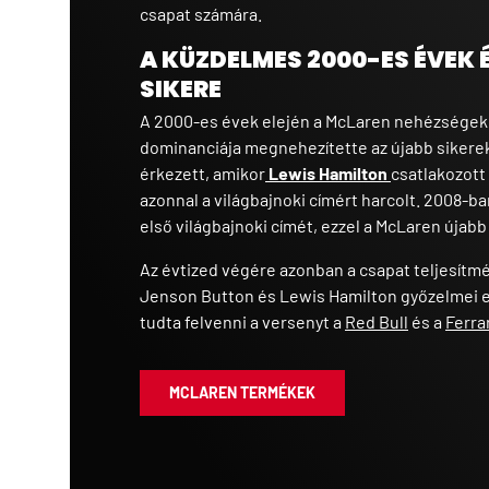
csapat számára.
A KÜZDELMES 2000-ES ÉVEK 
SIKERE
A 2000-es évek elején a McLaren nehézségekke
dominanciája megnehezítette az újabb sikerek
érkezett, amikor
Lewis Hamilton
csatlakozott
azonnal a világbajnoki címért harcolt. 2008-
első világbajnoki címét, ezzel a McLaren újabb
Az évtized végére azonban a csapat teljesítm
Jenson Button és Lewis Hamilton győzelmei 
tudta felvenni a versenyt a
Red Bull
és a
Ferra
MCLAREN TERMÉKEK