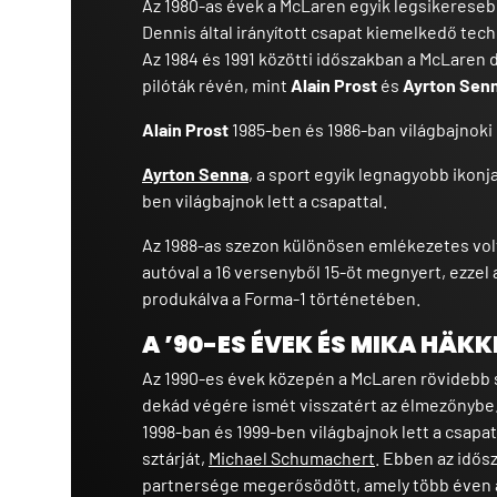
Az 1980-as évek a McLaren egyik legsikereseb
Dennis által irányított csapat kiemelkedő techn
Az 1984 és 1991 közötti időszakban a McLaren 
pilóták révén, mint
Alain Prost
és
Ayrton Sen
Alain Prost
1985-ben és 1986-ban világbajnoki 
Ayrton Senna
,
a sport egyik legnagyobb ikonja
ben világbajnok lett a csapattal.
Az 1988-as szezon különösen emlékezetes vol
autóval a 16 versenyből 15-öt megnyert, ezzel
produkálva a Forma-1 történetében.
A ’90-ES ÉVEK ÉS MIKA HÄK
Az 1990-es évek közepén a McLaren rövidebb si
dekád végére ismét visszatért az élmezőnybe
1998-ban és 1999-ben világbajnok lett a csapatt
sztárját,
Michael Schumachert
. Ebben az idős
partnersége megerősödött, amely több éven 