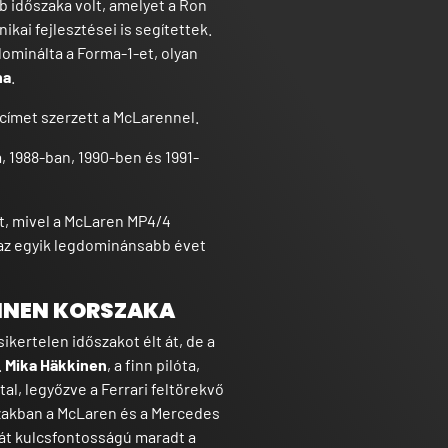
b időszaka volt, amelyet a Ron
ikai fejlesztései is segítettek.
dominálta a Forma-1-et, olyan
na
.
címet szerzett a McLarennel.
, 1988-ban, 1990-ben és 1991-
t, mivel a McLaren MP4/4
 az egyik legdominánsabb évet
KINEN KORSZAKA
kertelen időszakot élt át, de a
.
Mika Häkkinen
, a finn pilóta,
al, legyőzve a Ferrari feltörekvő
zakban a McLaren és a Mercedes
át kulcsfontosságú maradt a