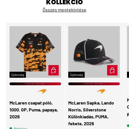
KOLLEKCIÓ
Összes megtekintése
ÉRDEKEL
KOSÁRBA
Újdonság
Újdonság
⭐ SPECIAL EDITION ⭐
⭐ SPECIAL EDITION ⭐
McLaren csapat póló,
McLaren Sapka, Lando
O
1000. GP, Puma, papaya,
Norris, Silverstone
2026
Különkiadás, PUMA,
fekete, 2026
Raktáron