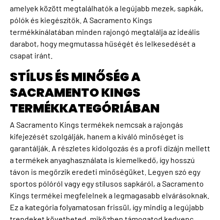
amelyek között megtalálhatók a legújabb mezek, sapkák,
pólók és kiegészítők. A Sacramento Kings
termékkínálatában minden rajongó megtalálja az ideális
darabot, hogy megmutassa hűségét és lelkesedését a
csapat iránt.
STÍLUS ÉS MINŐSÉG A
SACRAMENTO KINGS
TERMÉKKATEGÓRIÁBAN
A Sacramento Kings termékek nemcsak a rajongás
kifejezését szolgálják, hanem a kiváló minőséget is
garantálják. A részletes kidolgozás és a profi dizájn mellett
a termékek anyaghasználata is kiemelkedő, így hosszú
távon is megőrzik eredeti minőségüket. Legyen szó egy
sportos pólóról vagy egy stílusos sapkáról, a Sacramento
Kings termékei megfelelnek a legmagasabb elvárásoknak.
Ez a kategória folyamatosan frissül, így mindig a legújabb
trendeket követheted, miközben támogatod kedvenc