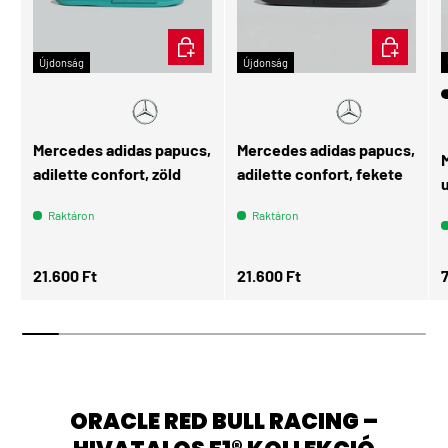
ÉRDEKEL
ÉRDEKEL
Újdonság
Újdonság
Mercedes adidas papucs,
Mercedes adidas papucs,
adilette confort, zöld
adilette confort, fekete
Raktáron
Raktáron
Normál ár
Normál ár
N
21.600 Ft
21.600 Ft
ORACLE RED BULL RACING –