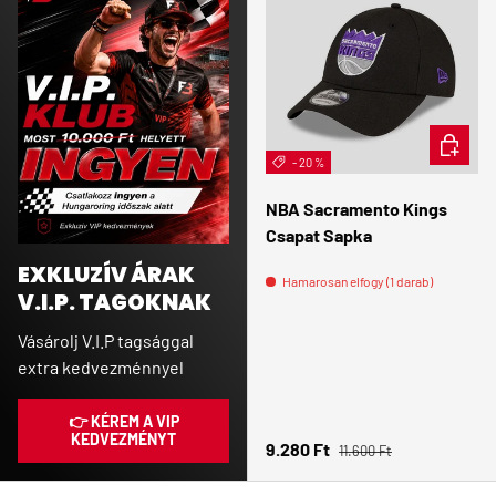
KOSÁRB
- 20 %
NBA Sacramento Kings
Csapat Sapka
EXKLUZÍV ÁRAK
Hamarosan elfogy (1 darab)
V.I.P. TAGOKNAK
Vásárolj V.I.P tagsággal
extra kedvezménnyel
👉 KÉREM A VIP
KEDVEZMÉNYT
Normál ár
Eladási ár
9.280 Ft
11.600 Ft