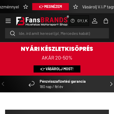
yel
Vásárolj V.I.P tagsággal
👉 MEGNÉZEM
UGRÁS A TARTALOMRA
Menü
GY.I.K
Bejelentke
Tásk
Keresés
Keresés
NYÁRI KÉSZLETKISÖPRÉS
AKÁR 20-50%
👉 VÁSÁROLJ MOST!
Pénzvisszafizetési garancia
ELŐZŐ
KÖ
180 nap / fél év