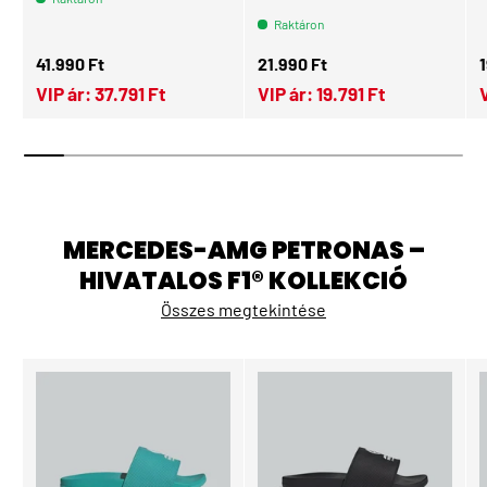
Raktáron
Normál ár
Normál ár
N
41.990 Ft
21.990 Ft
1
VIP ár:
37.791 Ft
VIP ár:
19.791 Ft
MERCEDES-AMG PETRONAS –
HIVATALOS F1® KOLLEKCIÓ
Összes megtekintése