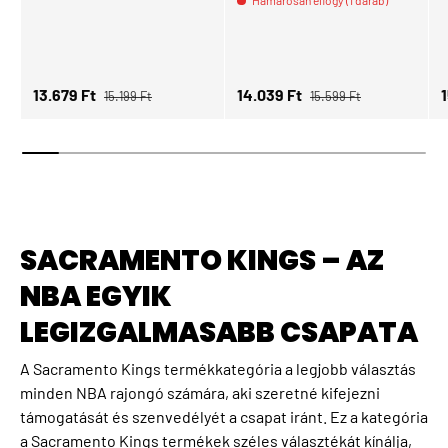
Hamarosan elfogy (1 darab)
Normál ár
Normál ár
Eladási ár
Eladási ár
E
13.679 Ft
14.039 Ft
15.199 Ft
15.599 Ft
SACRAMENTO KINGS – AZ
NBA EGYIK
LEGIZGALMASABB CSAPATA
A Sacramento Kings termékkategória a legjobb választás
minden NBA rajongó számára, aki szeretné kifejezni
támogatását és szenvedélyét a csapat iránt. Ez a kategória
a Sacramento Kings termékek széles választékát kínálja,