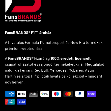
FansBRANDS® F1™ áruház
A hivatalos Formula 1®, motorsport és New Era termékek
prémium webáruháza
A
FansBRANDS®
kizárólag
100% eredeti, licencelt
csapatruházatot és rajongói termékeket kínál. Megtalálod
nálunk a
Ferrari
,
Red Bull
,
Mercedes
,
McLaren
,
Aston
Martin
és a top
F1® pilóták
hivatalos kollekcióit – mindent
egy helyen.
Elfogadott fizetési módok