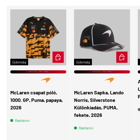
ÉRDEKEL
KOSÁRBA
Újdonság
Újdonság
⭐ SPECIAL EDITION ⭐
⭐ SPECIAL EDITION ⭐
U
McLaren csapat póló,
McLaren Sapka, Lando
1000. GP, Puma, papaya,
Norris, Silverstone
2026
Különkiadás, PUMA,
fekete, 2026
Raktáron
Raktáron