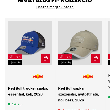
HIVATALOS F1® KOLLEKCIÓ
Összes megtekintése
- 10 %
KOSÁRBA
- 10 %
KOSÁRBA
Újdonság
Újdonság
👩 Női
R
Red Bull trucker sapka,
Red Bull sapka,
essential, kék, 2026
szezonális, nyitott hátú,
női, bézs, 2026
Raktáron