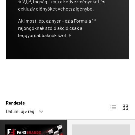
⭐ V.I.P. tagság – extra kedvezményeket és
exkluzív előnyöket vehetsz igénybe.
Aki most lép, az nyer – ez a Formula 1®
rajongóknak szóló akció csak a
leggyorsabbaknak szól. ⚡
Rendezés
Lista
Rács
Dátum: új > régi