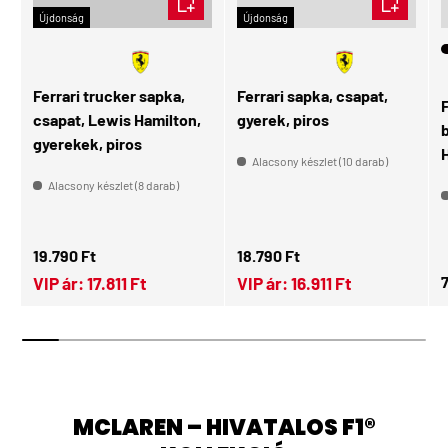
Újdonság
Újdonság
🧑🏻
Gyerek
Ferrari trucker sapka,
Ferrari sapka, csapat,
csapat, Lewis Hamilton,
gyerek, piros
gyerekek, piros
H
Alacsony készlet (10 darab)
Alacsony készlet (8 darab)
Normál ár
Normál ár
19.790 Ft
18.790 Ft
N
7
VIP ár:
17.811 Ft
VIP ár:
16.911 Ft
MCLAREN – HIVATALOS F1®