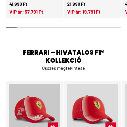
Normál ár
Normál ár
N
41.990 Ft
21.990 Ft
VIP ár:
37.791 Ft
VIP ár:
19.791 Ft
FERRARI – HIVATALOS F1®
KOLLEKCIÓ
Összes megtekintése
KOSÁRBA
KOSÁRBA