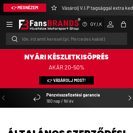
Vásárolj V.I.P tagsággal extra ke
👉 MEGNÉZEM
UGRÁS A TARTALOMRA
Menü
GY.I.K
Bejelentke
Tásk
Keresés
Keresés
NYÁRI KÉSZLETKISÖPRÉS
AKÁR 20-50%
👉 VÁSÁROLJ MOST!
Pénzvisszafizetési garancia
ELŐZŐ
KÖ
180 nap / fél év