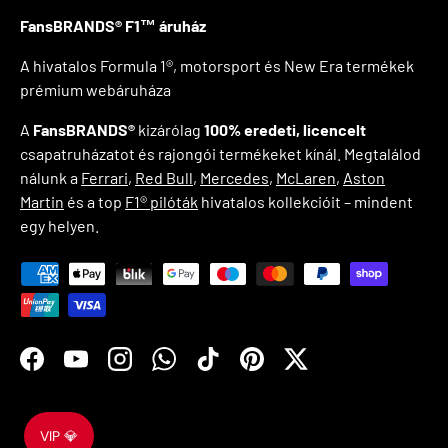
FansBRANDS® F1™ áruház
A hivatalos Formula 1®, motorsport és New Era termékek
prémium webáruháza
A
FansBRANDS®
kizárólag
100% eredeti, licencelt
csapatruházatot és rajongói termékeket kínál. Megtalálod
nálunk a
Ferrari
,
Red Bull
,
Mercedes
,
McLaren
,
Aston
Martin
és a top
F1® pilóták
hivatalos kollekcióit – mindent
egy helyen.
Elfogadott fizetési módok
Facebook
YouTube
Instagram
WhatsApp
TikTok
Pinterest
Twitter
VIP 💎