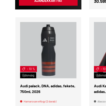
Eladás
30.59
AJÁNDÉKKÁRTYÁT
- 10 %
- 1
KOSÁRBA
Újdonság
Újdons
Audi palack, DNA, adidas, fekete,
Audi K
750ml, 2026
adidas,
Hamarosan elfogy (2 darab)
Alacson