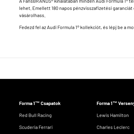
A FansBRANDS® kínálatában minden Audi Formula 1® termé
lehet. Emellett 180 napos pénzvisszafizetési garanciát é
vásárolhass.
Fedezd fel az Audi Formula 1® kollekciót, és lépj be a m
Forma 1™ Csapatok
Forma 1™ Versen
Red Bull Racing
Lewis Hamilton
Scuderia Ferrari
Charles Leclerc