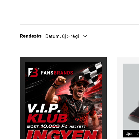
Rendezés
Dátum: új > régi
Újdons