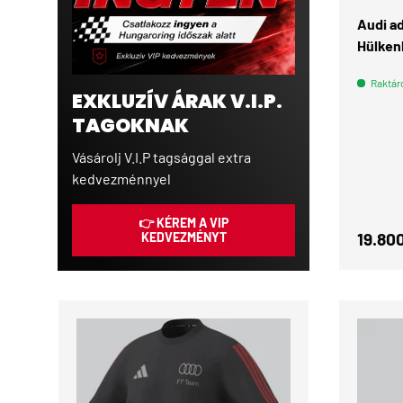
Audi ad
Hülken
Raktár
EXKLUZÍV ÁRAK V.I.P.
TAGOKNAK
Vásárolj V.I.P tagsággal extra
kedvezménnyel
👉 KÉREM A VIP
Normá
19.800
KEDVEZMÉNYT