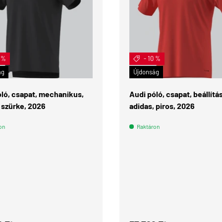
0 %
- 10 %
ÉRDEKEL
ág
Újdonság
óló, csapat, mechanikus,
Audi póló, csapat, beállítás
 szürke, 2026
adidas, piros, 2026
on
Raktáron