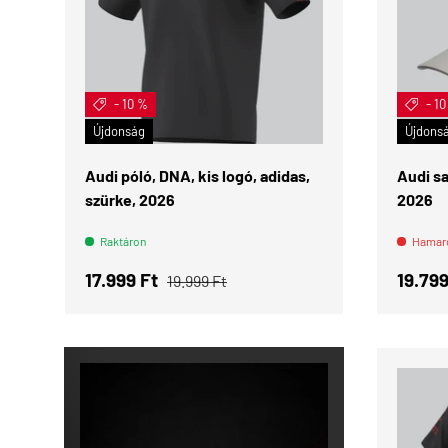
- 10 %
- 1
ÉRDEKEL
Újdonság
Újdons
Audi póló, DNA, kis logó, adidas,
Audi sa
szürke, 2026
2026
Raktáron
Hamaro
Eladási ár
Normál ár
Eladás
17.999 Ft
19.79
19.999 Ft