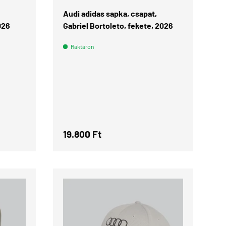
Audi adidas sapka, csapat,
026
Gabriel Bortoleto, fekete, 2026
Raktáron
Normál ár
19.800 Ft