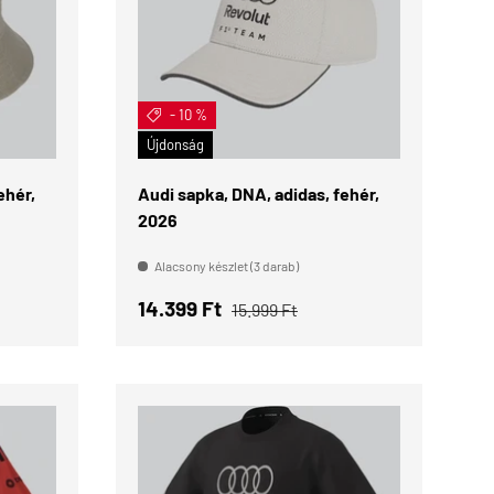
- 10 %
KOSÁRBA
KOSÁRBA
Újdonság
ehér,
Audi sapka, DNA, adidas, fehér,
2026
Alacsony készlet (3 darab)
Eladási ár
Normál ár
14.399 Ft
15.999 Ft