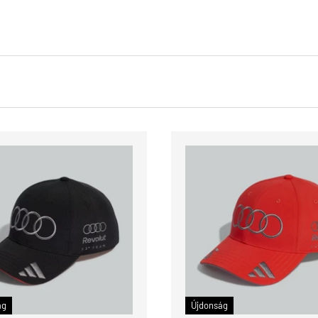
KOSÁRBA
ág
Újdonság