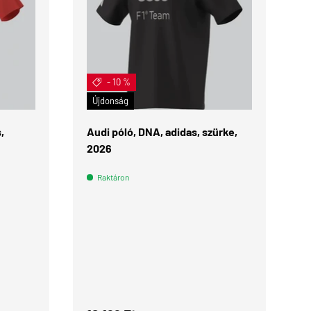
- 10 %
ÉRDEKEL
ÉRDEKEL
Újdonság
,
Audi póló, DNA, adidas, szürke,
2026
Raktáron