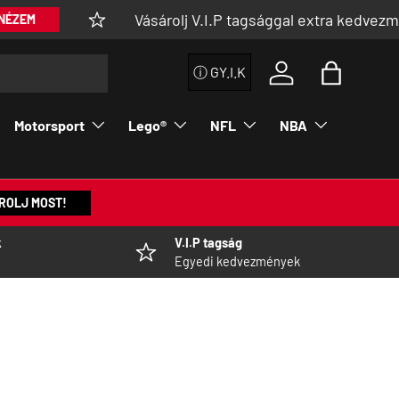
Vásárolj V.I.P tagsággal extra kedvezménnyel
ⓘ GY.I.K
Bejelentkezés a fi
Táska
Motorsport
Lego®
NFL
NBA
ROLJ MOST!
k
V.I.P tagság
Egyedi kedvezmények