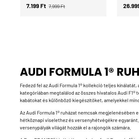
Eladási ár
Normál ár
Eladás
7.199 Ft
26.99
7.999 Ft
AUDI FORMULA 1® RU
Fedezd fel az Audi Formula 1® kollekció teljes kínálatát,
kategóriában megtalálod az összes hivatalos Audi F1® t
kabátokat és különböző kiegészítőket, amelyekkel mind
Az Audi Formula 1® ruházat nemcsak megjelenésében erő
hétköznapi viselethez és versenyhétvégékre egyaránt. A
versenypályák világát hozzák el a rajongók számára.