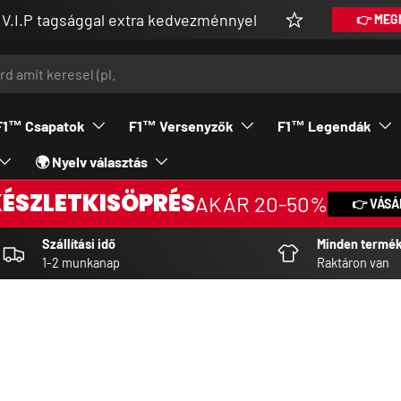
agsággal extra kedvezménnyel
👉 MEGNÉZEM
F1™ Csapatok
F1™ Versenyzők
F1™ Legendák
🌍 Nyelv választás
KÉSZLETKISÖPRÉS
AKÁR 20-50%
👉 VÁSÁ
Szállítási idő
Minden termé
1-2 munkanap
Raktáron van