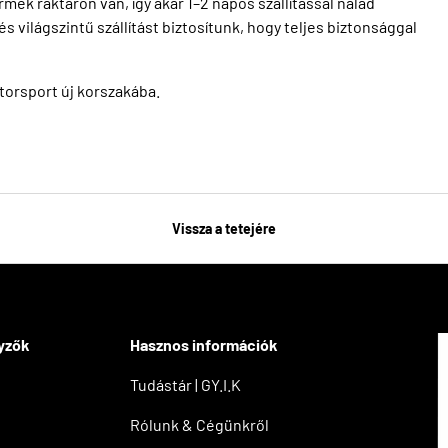
k raktáron van, így akár 1–2 napos szállítással nálad
s világszintű szállítást biztosítunk, hogy teljes biztonsággal
otorsport új korszakába.
Vissza a tetejére
yzők
Hasznos információk
Tudástár | GY.I.K
Rólunk & Cégünkről