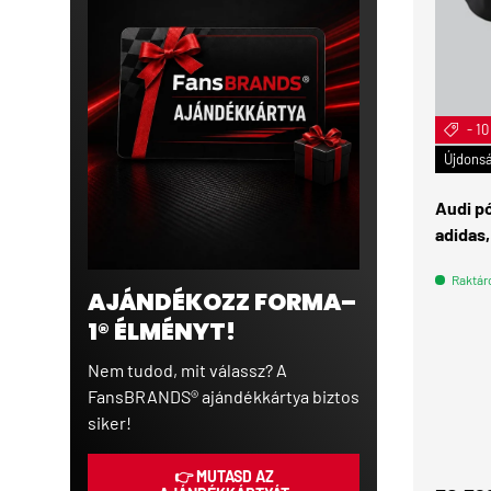
- 1
Újdons
Audi p
adidas,
Raktár
AJÁNDÉKOZZ FORMA–
1® ÉLMÉNYT!
Nem tudod, mit válassz? A
FansBRANDS® ajándékkártya biztos
siker!
👉 MUTASD AZ