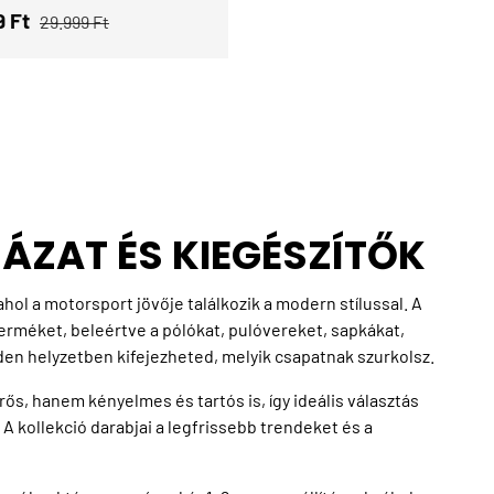
i ár
Normál ár
9 Ft
29.999 Ft
HÁZAT ÉS KIEGÉSZÍTŐK
 ahol a motorsport jövője találkozik a modern stílussal. A
erméket, beleértve a pólókat, pulóvereket, sapkákat,
en helyzetben kifejezheted, melyik csapatnak szurkolsz.
s, hanem kényelmes és tartós is, így ideális választás
 kollekció darabjai a legfrissebb trendeket és a