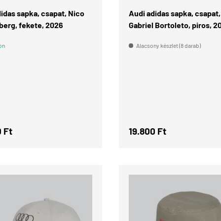
idas sapka, csapat, Nico
Audi adidas sapka, csapat,
berg, fekete, 2026
Gabriel Bortoleto, piros, 2
on
Alacsony készlet (8 darab)
l ár
Normál ár
 Ft
19.800 Ft