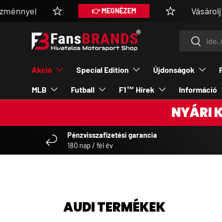
el
Vásárolj V.I.P t
👉 MEGNÉZEM
UGRÁS A TARTALOMRA
Keresés
Keresés
Akció
Special Edition
Újdonságok
MLB
Futball
F1™ Hírek
Információ
NYÁRI 
Pénzvisszafizetési garancia
180 nap / fél év
AUDI TERMÉKEK