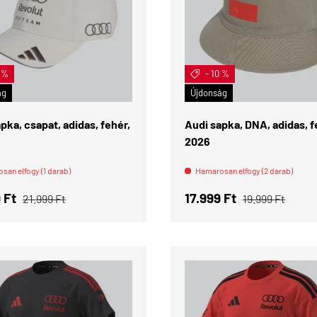
0 %
- 10 %
KOSÁRBA
ág
Újdonság
pka, csapat, adidas, fehér,
Audi sapka, DNA, adidas, f
2026
san elfogy (1 darab)
Hamarosan elfogy (2 darab)
i ár
Normál ár
Eladási ár
Normál ár
9 Ft
17.999 Ft
21.999 Ft
19.999 Ft