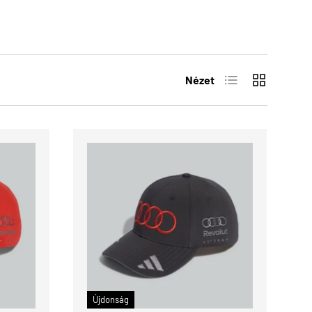
Lista
Rács
Nézet
KOSÁRBA
KOSÁRBA
Újdonság