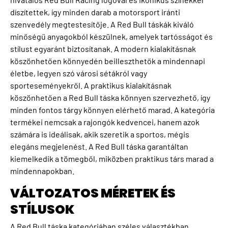
díszítettek, így minden darab a motorsport iránti
szenvedély megtestesítője. A Red Bull táskák kiváló
minőségű anyagokból készülnek, amelyek tartósságot és
stílust egyaránt biztosítanak. A modern kialakításnak
köszönhetően könnyedén beilleszthetők a mindennapi
életbe, legyen szó városi sétákról vagy
sporteseményekről. A praktikus kialakításnak
köszönhetően a Red Bull táska könnyen szervezhető, így
minden fontos tárgy könnyen elérhető marad. A kategória
termékei nemcsak a rajongók kedvencei, hanem azok
számára is ideálisak, akik szeretik a sportos, mégis
elegáns megjelenést. A Red Bull táska garantáltan
kiemelkedik a tömegből, miközben praktikus társ marad a
mindennapokban.
VÁLTOZATOS MÉRETEK ÉS
STÍLUSOK
A Red Bull táska kategóriában széles választékban