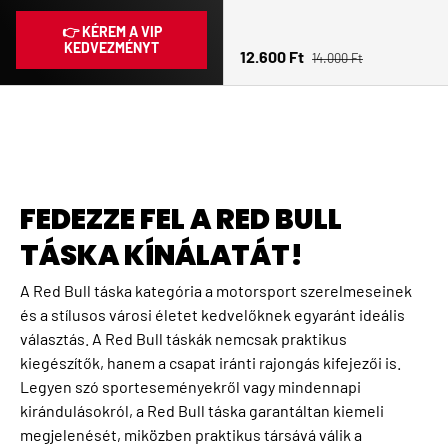
👉 KÉREM A VIP
KEDVEZMÉNYT
Normál ár
Eladási ár
12.600 Ft
14.000 Ft
FEDEZZE FEL A RED BULL
TÁSKA KÍNÁLATÁT!
A Red Bull táska kategória a motorsport szerelmeseinek
és a stílusos városi életet kedvelőknek egyaránt ideális
választás. A Red Bull táskák nemcsak praktikus
kiegészítők, hanem a csapat iránti rajongás kifejezői is.
Legyen szó sporteseményekről vagy mindennapi
kirándulásokról, a Red Bull táska garantáltan kiemeli
megjelenését, miközben praktikus társává válik a