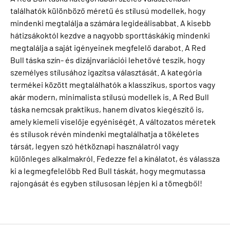
találhatók különböző méretű és stílusú modellek, hogy
mindenki megtalálja a számára legideálisabbat. A kisebb
hátizsákoktól kezdve a nagyobb sporttáskákig mindenki
megtalálja a saját igényeinek megfelelő darabot. A Red
Bull táska szín- és dizájnvariációi lehetővé teszik, hogy
személyes stílusához igazítsa választását. A kategória
termékei között megtalálhatók a klasszikus, sportos vagy
akár modern, minimalista stílusú modellek is. A Red Bull
táska nemcsak praktikus, hanem divatos kiegészítő is,
amely kiemeli viselője egyéniségét. A változatos méretek
és stílusok révén mindenki megtalálhatja a tökéletes
társát, legyen szó hétköznapi használatról vagy
különleges alkalmakról. Fedezze fel a kínálatot, és válassza
ki a legmegfelelőbb Red Bull táskát, hogy megmutassa
rajongását és egyben stílusosan lépjen ki a tömegből!