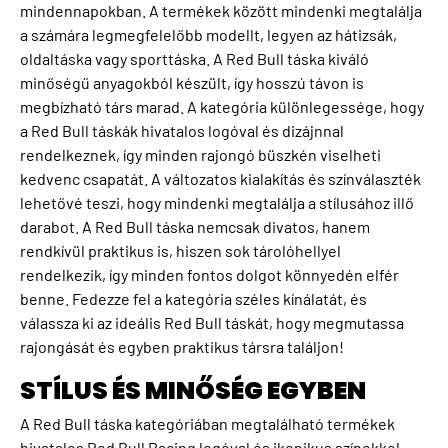
mindennapokban. A termékek között mindenki megtalálja
a számára legmegfelelőbb modellt, legyen az hátizsák,
oldaltáska vagy sporttáska. A Red Bull táska kiváló
minőségű anyagokból készült, így hosszú távon is
megbízható társ marad. A kategória különlegessége, hogy
a Red Bull táskák hivatalos logóval és dizájnnal
rendelkeznek, így minden rajongó büszkén viselheti
kedvenc csapatát. A változatos kialakítás és színválaszték
lehetővé teszi, hogy mindenki megtalálja a stílusához illő
darabot. A Red Bull táska nemcsak divatos, hanem
rendkívül praktikus is, hiszen sok tárolóhellyel
rendelkezik, így minden fontos dolgot könnyedén elfér
benne. Fedezze fel a kategória széles kínálatát, és
válassza ki az ideális Red Bull táskát, hogy megmutassa
rajongását és egyben praktikus társra találjon!
STÍLUS ÉS MINŐSÉG EGYBEN
A Red Bull táska kategóriában megtalálható termékek
hivatalos Red Bull Racing logóval és ikonikus színekkel