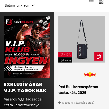
Lista
Rács
Dátum: új > régi
- 10 %
KOSÁRB
Újdonság
EXKLUZÍV ÁRAK
Red Bull keresztpántos
V.I.P. TAGOKNAK
táska, kék, 2026
Vásárolj V.I.P tagsággal
Alacsony készlet (5 darab)
extra kedvezménnyel