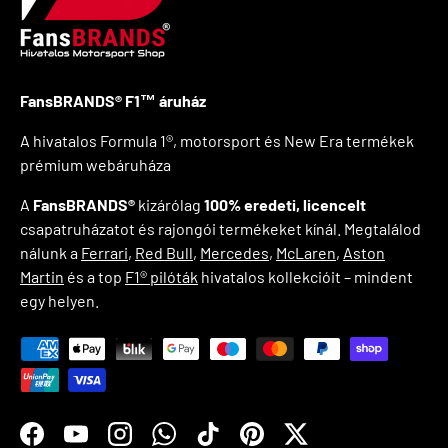
FansBRANDS® F1™ áruház
A hivatalos Formula 1®, motorsport és New Era termékek
prémium webáruháza
A
FansBRANDS®
kizárólag
100% eredeti, licencelt
csapatruházatot és rajongói termékeket kínál. Megtalálod
nálunk a
Ferrari
,
Red Bull
,
Mercedes
,
McLaren
,
Aston
Martin
és a top
F1® pilóták
hivatalos kollekcióit – mindent
egy helyen.
Elfogadott fizetési módok
Facebook
YouTube
Instagram
WhatsApp
TikTok
Pinterest
Twitter