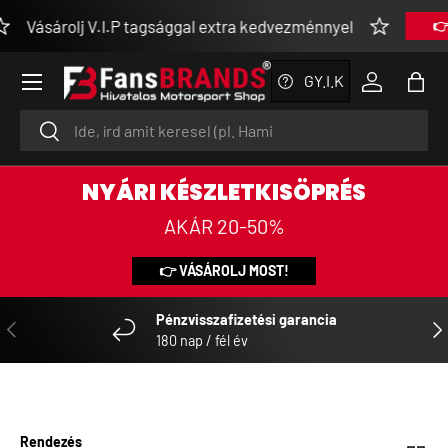
Vásárolj V.I.P tagsággal extra kedvezménnyel
👉 
UGRÁS A TARTALOMRA
Menü
GY.I.K
Bejelentke
Tásk
Keresés
Keresés
NYÁRI KÉSZLETKISÖPRÉS
AKÁR 20-50%
👉 VÁSÁROLJ MOST!
Pénzvisszafizetési garancia
ELŐZŐ
KÖ
180 nap / fél év
Rendezés