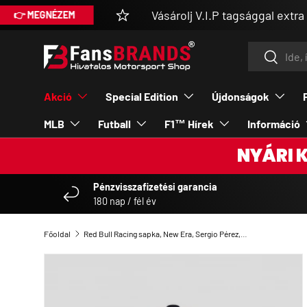
Vásárolj V.I.P tagsággal extra kedvezm
ÉZEM
UGRÁS A TARTALOMRA
Keresés
Keresés
Akció
Special Edition
Újdonságok
MLB
Futball
F1™ Hírek
Információ
NYÁRI 
Pénzvisszafizetési garancia
180 nap / fél év
Főoldal
Red Bull Racing sapka, New Era, Sergio Pérez, 9FORTY, gyerek, kék, 2023