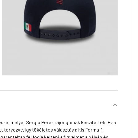
sze, melyet Sergio Perez rajongóinak készítettek. Ez a
 tervezve, így tökéletes választás a kis Forma-1
garantáltan fel fogja kelteni a figyelmet a pályán és