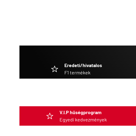
Eredeti/hivatalos
F1 termékek
V.I.P hűségprogram
Egyedi kedvezmények