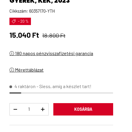
GYEREK, KÉK, 2023
Cikkszám:
60357170-YTH
- 20 %
Eladási ár
Normál ár
15.040 Ft
18.800 Ft
ⓘ 180 napos pénzvisszafizetési garancia
ⓘ Mérettáblázat
4 raktáron
- Siess, amíg a készlet tart!
Menny
KOSÁRBA