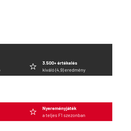
3.500+ értékelés
ó
kiváló (4.9) eredmény
Nyereményjáték
a teljes F1 szezonban