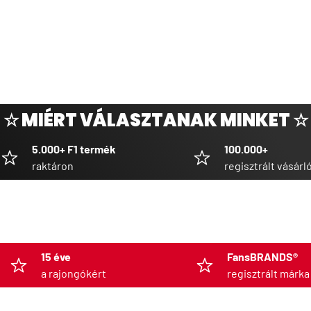
☆ MIÉRT VÁLASZTANAK MINKET ☆
5.000+ F1 termék
100.000+
raktáron
regisztrált vásárl
15 éve
FansBRANDS®
a rajongókért
regisztrált márka