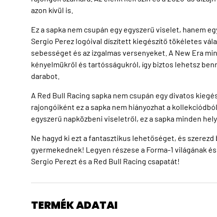
azon kívül is.
Ez a sapka nem csupán egy egyszerű viselet, hanem egy i
Sergio Perez logóival díszített kiegészítő tökéletes vál
sebességet és az izgalmas versenyeket. A New Era min
kényelmükről és tartósságukról, így biztos lehetsz ben
darabot.
A Red Bull Racing sapka nem csupán egy divatos kiegész
rajongóiként ez a sapka nem hiányozhat a kollekciódból
egyszerű napközbeni viseletről, ez a sapka minden hely
Ne hagyd ki ezt a fantasztikus lehetőséget, és szerezd 
gyermekednek! Legyen részese a Forma-1 világának és
Sergio Perezt és a Red Bull Racing csapatát!
TERMÉK ADATAI