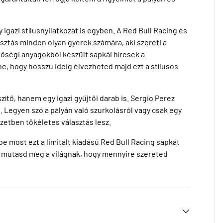
gazi stílusnyilatkozat is egyben. A Red Bull Racing és
asztás minden olyan gyerek számára, aki szereti a
őségi anyagokból készült sapkái híresek a
ne, hogy hosszú ideig élvezheted majd ezt a stílusos
ítő, hanem egy igazi gyűjtői darab is. Sergio Perez
. Legyen szó a pályán való szurkolásról vagy csak egy
zetben tökéletes választás lesz.
be most ezt a limitált kiadású Red Bull Racing sapkát
 mutasd meg a világnak, hogy mennyire szereted