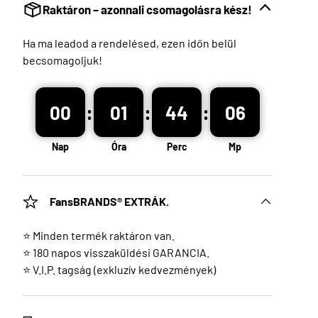
Raktáron – azonnali csomagolásra kész!
Ha ma leadod a rendelésed, ezen időn belül
becsomagoljuk!
:
:
:
00
01
44
05
Nap
Óra
Perc
Mp
FansBRANDS® EXTRÁK.
⭐ Minden termék raktáron van.
⭐ 180 napos visszaküldési GARANCIA.
⭐ V.I.P. tagság (exkluzív kedvezmények)