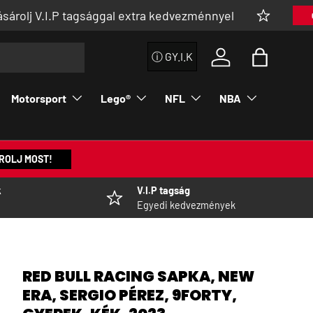
I.P tagsággal extra kedvezménnyel
👉 MEGNÉZ
ⓘ GY.I.K
Bejelentkezés a fi
Táska
Motorsport
Lego®
NFL
NBA
ROLJ MOST!
k
V.I.P tagság
Egyedi kedvezmények
RED BULL RACING SAPKA, NEW
ERA, SERGIO PÉREZ, 9FORTY,