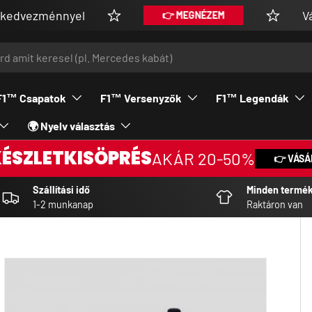
énnyel
Vásárolj V.
👉 MEGNÉZEM
F1™ Csapatok
F1™ Versenyzők
F1™ Legendák
🌍 Nyelv választás
KÉSZLETKISÖPRÉS
AKÁR 20-50%
👉 VÁSÁ
Szállítási idő
Minden termé
1-2 munkanap
Raktáron van