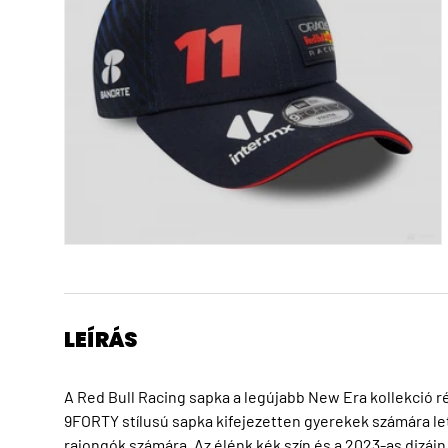
LEÍRÁS
A Red Bull Racing sapka a legújabb New Era kollekció ré
9FORTY stílusú sapka kifejezetten gyerekek számára lett
rajongók számára. Az élénk kék szín és a 2023-as dizájn 