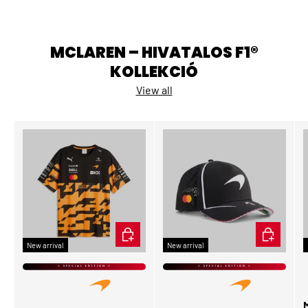
MCLAREN – HIVATALOS F1®
KOLLEKCIÓ
View all
CHOOSE OPTIONS
ADD TO CA
New arrival
New arrival
⭐ SPECIAL EDITION ⭐
⭐ SPECIAL EDITION ⭐