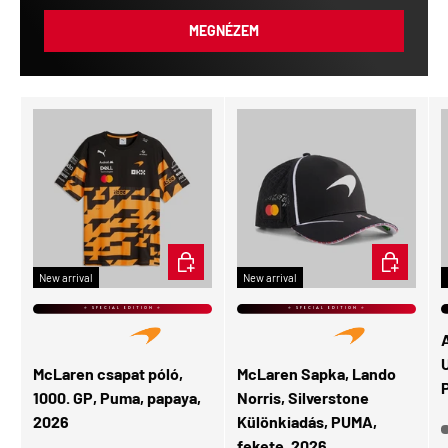
MEGNÉZEM
CHOOSE OPTIONS
ADD TO CA
New arrival
New arrival
⭐ SPECIAL EDITION ⭐
⭐ SPECIAL EDITION ⭐
U
McLaren csapat póló,
McLaren Sapka, Lando
1000. GP, Puma, papaya,
Norris, Silverstone
2026
Különkiadás, PUMA,
fekete, 2026