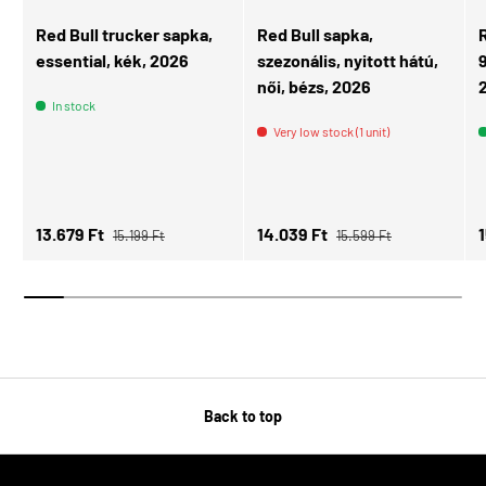
Red Bull trucker sapka,
Red Bull sapka,
R
essential, kék, 2026
szezonális, nyitott hátú,
női, bézs, 2026
In stock
Very low stock (1 unit)
Regular price
Regular price
Sale price
Sale price
S
13.679 Ft
14.039 Ft
15.199 Ft
15.599 Ft
Back to top