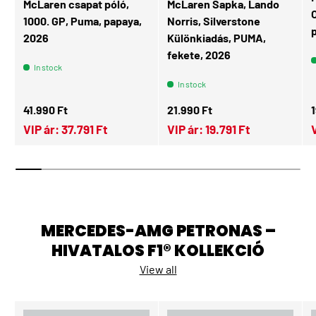
McLaren csapat póló,
McLaren Sapka, Lando
O
1000. GP, Puma, papaya,
Norris, Silverstone
2026
Különkiadás, PUMA,
fekete, 2026
In stock
In stock
Regular price
Regular price
R
41.990 Ft
21.990 Ft
1
VIP ár:
37.791 Ft
VIP ár:
19.791 Ft
MERCEDES-AMG PETRONAS –
HIVATALOS F1® KOLLEKCIÓ
View all