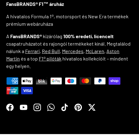
FansBRANDS® F1™ áruház
A hivatalos Formula 1®, motorsport és New Era termékek
prémium webáruháza
A
FansBRANDS®
kizárólag
100% eredeti, licencelt
csapatruházatot és rajongói termékeket kínál. Megtalálod
nálunk a
Ferrari
,
Red Bull
,
Mercedes
,
McLaren
,
Aston
Martin
és a top
F1® pilóták
hivatalos kollekcióit – mindent
egy helyen.
Payment methods accepted
Facebook
YouTube
Instagram
WhatsApp
TikTok
Pinterest
Twitter
© 2026
FansBRANDS®
.