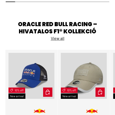
ORACLE RED BULL RACING –
HIVATALOS F1® KOLLEKCIÓ
View all
10% off
ADD TO CART
10% off
ADD TO CA
New arrival
New arrival
👩 Női