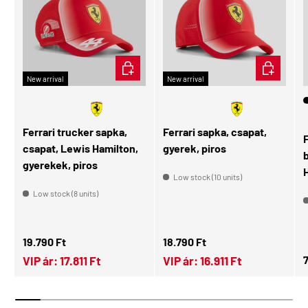
ADD TO CART
ADD TO CA
New arrival
New arrival
🧑🏻
Gyerek
Ferrari trucker sapka,
Ferrari sapka, csapat,
csapat, Lewis Hamilton,
gyerek, piros
gyerekek, piros
H
Low stock (10 units)
Low stock (8 units)
Regular price
Regular price
19.790 Ft
18.790 Ft
R
7
VIP ár:
17.811 Ft
VIP ár:
16.911 Ft