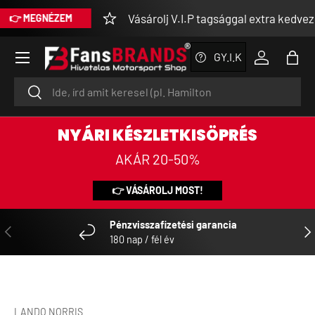
Vásárolj V.I.P tagsággal extra kedvezménny
EGNÉZEM
SKIP TO CONTENT
Menu
GY.I.K
Log in
Bag
Search
Search
NYÁRI KÉSZLETKISÖPRÉS
AKÁR 20-50%
👉 VÁSÁROLJ MOST!
Pénzvisszafizetési garancia
PREVIOUS
NE
180 nap / fél év
LANDO NORRIS