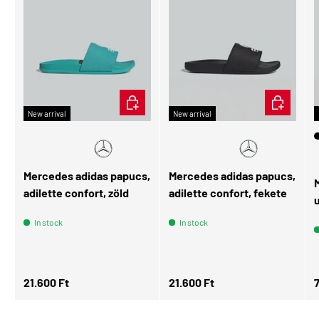
CHOOSE OPTIONS
CHOOSE OP
New arrival
New arrival
Mercedes adidas papucs,
Mercedes adidas papucs,
adilette confort, zöld
adilette confort, fekete
In stock
In stock
Regular price
Regular price
R
21.600 Ft
21.600 Ft