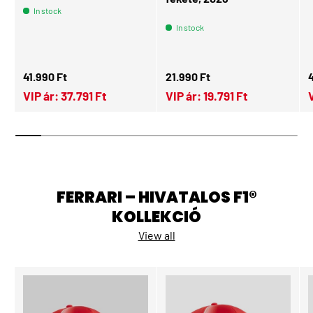
In stock
In stock
Regular price
Regular price
R
41.990 Ft
21.990 Ft
VIP ár:
37.791 Ft
VIP ár:
19.791 Ft
FERRARI – HIVATALOS F1®
KOLLEKCIÓ
View all