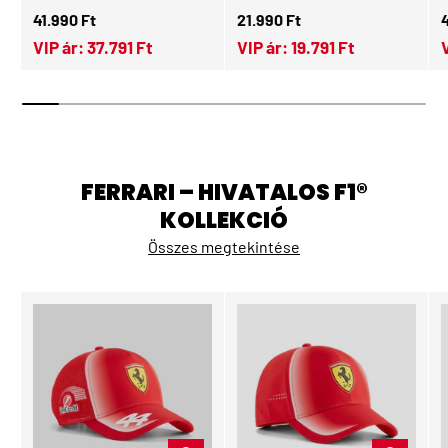
Normál ár
Normál ár
N
41.990 Ft
21.990 Ft
VIP ár:
37.791 Ft
VIP ár:
19.791 Ft
FERRARI – HIVATALOS F1®
KOLLEKCIÓ
Összes megtekintése