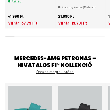
Raktáron
Alacsony készlet (10 darab)
Normál ár
Normál ár
N
41.990 Ft
21.990 Ft
1
VIP ár:
37.791 Ft
VIP ár:
19.791 Ft
MERCEDES-AMG PETRONAS –
HIVATALOS F1® KOLLEKCIÓ
Összes megtekintése