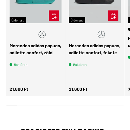
ÉRDEKEL
ÉRDEKEL
Újdonság
Újdonság
Mercedes adidas papucs,
Mercedes adidas papucs,
adilette confort, zöld
adilette confort, fekete
Raktáron
Raktáron
Normál ár
Normál ár
N
21.600 Ft
21.600 Ft