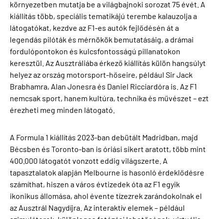
környezetben mutatja be a világbajnoki sorozat 75 évét. A
kiállítás több, speciális tematikájú terembe kalauzolja a
látogatókat, kezdve az F1-es autók fejlődésén át a
legendás pilóták és mérnökök bemutatásáig, a drámai
fordulópontokon és kulcsfontosságú pillanatokon
keresztül. Az Ausztráliába érkező kiállítás külön hangsúlyt
helyez az ország motorsport-hőseire, például Sir Jack
Brabhamra, Alan Jonesra és Daniel Ricciardóra is. Az F1
nemcsak sport, hanem kultúra, technika és művészet – ezt
érezheti meg minden látogató.
A Formula 1 kiállítás 2023-ban debütált Madridban, majd
Bécsben és Toronto-ban is óriási sikert aratott, több mint
400.000 látogatót vonzott eddig világszerte. A
tapasztalatok alapján Melbourne is hasonló érdeklődésre
számíthat, hiszen a város évtizedek óta az F1 egyik
ikonikus állomása, ahol évente tízezrek zarándokolnak el
az Ausztrál Nagydíjra. Az interaktív elemek – például