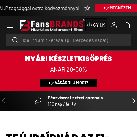
agsággal extra kedvezménnyel
👉 MEGNÉZEM
UGRÁS A TARTALOMRA
Menü
ⓘ GY.I.K
Bejelentke
Tásk
Keresés
Keresés
NYÁRI KÉSZLETKISÖPRÉS
AKÁR 20-50%
👉 VÁSÁROLJ MOST!
Pénzvisszafizetési garancia
ELŐZŐ
KÖ
180 nap / fél év