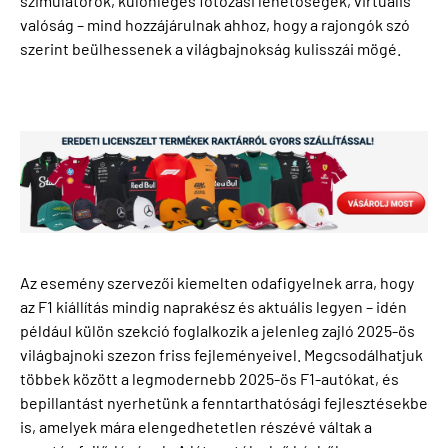
szimulátorok, különleges fotózási lehetőségek, virtuális
valóság – mind hozzájárulnak ahhoz, hogy a rajongók szó
szerint beülhessenek a világbajnokság kulisszái mögé.
Az esemény szervezői kiemelten odafigyelnek arra, hogy
az F1 kiállítás mindig naprakész és aktuális legyen – idén
például külön szekció foglalkozik a jelenleg zajló 2025-ös
világbajnoki szezon friss fejleményeivel. Megcsodálhatjuk
többek között a legmodernebb 2025-ös F1-autókat, és
bepillantást nyerhetünk a fenntarthatósági fejlesztésekbe
is, amelyek mára elengedhetetlen részévé váltak a