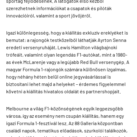
sportág fejlődésének. A látogatók első kézből
szerezhetnek információkat a csapatok és pilóták
innovációiról, valamint a sport jövőjéről.
Igazi különlegesség, hogy a kiállítás exkluzív ereklyéket is
bemutat: a rajongók testközelből láthatják Ayrton Senna
eredeti versenyruháját, Lewis Hamilton világbajnoki
trófeáit, valamint olyan legendás F1-autókat, mint a 1980-
as évek McLarenje vagy a legújabb Red Bull versenygép. A
magyar Formula 1-rajongók számára különösen izgalmas,
hogy néhány héten belül online jegyvásárlással is
biztosítani lehet majd a helyeket – érdemes figyelemmel
követni a kiállítás hivatalos oldalát és partnershopjait.
Melbourne a világ F1-közönségének egyik legpezsgőbb
városa, így az esemény nem csupán kiállítás, hanem egy
igazi Formula 1-fesztivál lesz. Az 88 Galleria központban
családi napok, tematikus előadások, szurkolói találkozók,