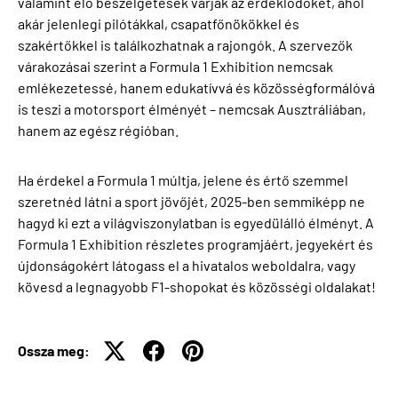
valamint élő beszélgetések várják az érdeklődőket, ahol
akár jelenlegi pilótákkal, csapatfőnökökkel és
szakértőkkel is találkozhatnak a rajongók. A szervezők
várakozásai szerint a Formula 1 Exhibition nemcsak
emlékezetessé, hanem edukatívvá és közösségformálóvá
is teszi a motorsport élményét – nemcsak Ausztráliában,
hanem az egész régióban.
Ha érdekel a Formula 1 múltja, jelene és értő szemmel
szeretnéd látni a sport jövőjét, 2025-ben semmiképp ne
hagyd ki ezt a világviszonylatban is egyedülálló élményt. A
Formula 1 Exhibition részletes programjáért, jegyekért és
újdonságokért látogass el a hivatalos weboldalra, vagy
kövesd a legnagyobb F1-shopokat és közösségi oldalakat!
Ossza meg: