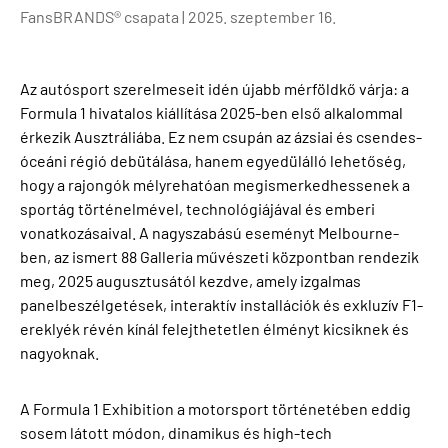
FansBRANDS® csapata |
2025. szeptember 16.
Az autósport szerelmeseit idén újabb mérföldkő várja: a
Formula 1 hivatalos kiállítása 2025-ben első alkalommal
érkezik Ausztráliába. Ez nem csupán az ázsiai és csendes-
óceáni régió debütálása, hanem egyedülálló lehetőség,
hogy a rajongók mélyrehatóan megismerkedhessenek a
sportág történelmével, technológiájával és emberi
vonatkozásaival. A nagyszabású eseményt Melbourne-
ben, az ismert 88 Galleria művészeti központban rendezik
meg, 2025 augusztusától kezdve, amely izgalmas
panelbeszélgetések, interaktív installációk és exkluzív F1-
ereklyék révén kínál felejthetetlen élményt kicsiknek és
nagyoknak.
A Formula 1 Exhibition a motorsport történetében eddig
sosem látott módon, dinamikus és high-tech