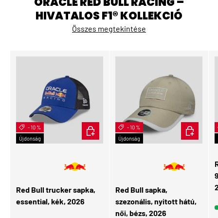
ORACLE RED BULL RACING –
HIVATALOS F1® KOLLEKCIÓ
Összes megtekintése
- 10 %
KOSÁRBA
- 10 %
KOSÁRBA
Újdonság
Újdonság
👩 Női
R
Red Bull trucker sapka,
Red Bull sapka,
essential, kék, 2026
szezonális, nyitott hátú,
női, bézs, 2026