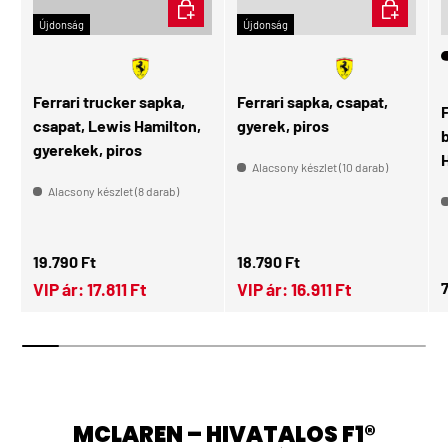
KOSÁRBA
KOSÁRBA
Újdonság
Újdonság
🧑🏻
Gyerek
Ferrari trucker sapka,
Ferrari sapka, csapat,
csapat, Lewis Hamilton,
gyerek, piros
gyerekek, piros
H
Alacsony készlet (10 darab)
Alacsony készlet (8 darab)
Normál ár
Normál ár
19.790 Ft
18.790 Ft
N
7
VIP ár:
17.811 Ft
VIP ár:
16.911 Ft
MCLAREN – HIVATALOS F1®