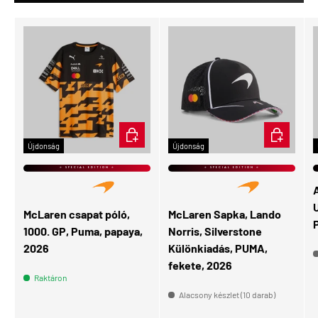
ÉRDEKEL
KOSÁRBA
Újdonság
Újdonság
⭐ SPECIAL EDITION ⭐
⭐ SPECIAL EDITION ⭐
U
McLaren csapat póló,
McLaren Sapka, Lando
1000. GP, Puma, papaya,
Norris, Silverstone
2026
Különkiadás, PUMA,
fekete, 2026
Raktáron
Alacsony készlet (10 darab)