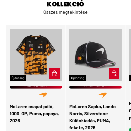
KOLLEKCIÓ
Összes megtekintése
ÉRDEKEL
KOSÁRBA
Újdonság
Újdonság
⭐ SPECIAL EDITION ⭐
⭐ SPECIAL EDITION ⭐
McLaren csapat póló,
McLaren Sapka, Lando
O
1000. GP, Puma, papaya,
Norris, Silverstone
2026
Különkiadás, PUMA,
fekete, 2026