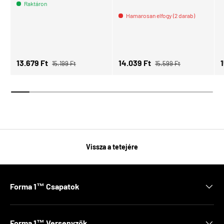
Raktáron
Hamarosan elfogy (2 darab)
Normál ár
Normál ár
Eladási ár
Eladási ár
E
13.679 Ft
14.039 Ft
15.199 Ft
15.599 Ft
Vissza a tetejére
Forma 1™ Csapatok
Forma 1™ Versenyzők