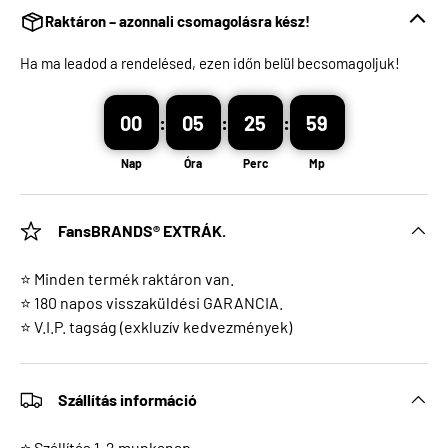
Raktáron – azonnali csomagolásra kész!
Ha ma leadod a rendelésed, ezen időn belül becsomagoljuk!
00
:
05
:
25
:
59
Nap
Óra
Perc
Mp
FansBRANDS® EXTRÁK.
⭐ Minden termék raktáron van.
⭐ 180 napos visszaküldési GARANCIA.
⭐ V.I.P. tagság (exkluzív kedvezmények)
Szállítás információ
⭐ Szállítás 1-2 munkanap.