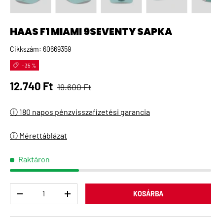
A(z) 1 kép betöltése galéria nézetben
A(z) 2 kép betöltése galéria nézetben
A(z) 3 kép betöltése galéria 
A(z) 4 kép betö
A(
HAAS F1 MIAMI 9SEVENTY SAPKA
Cikkszám:
60669359
- 35 %
Normál ár
Eladási ár
12.740 Ft
19.600 Ft
ⓘ 180 napos pénzvisszafizetési garancia
ⓘ Mérettáblázat
Raktáron
Menny
KOSÁRBA