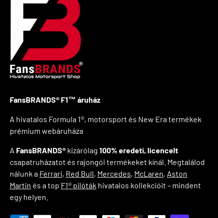
FansBRANDS® F1™ áruház
A hivatalos Formula 1®, motorsport és New Era termékek
prémium webáruháza
A
FansBRANDS®
kizárólag
100% eredeti, licencelt
csapatruházatot és rajongói termékeket kínál. Megtalálod
nálunk a
Ferrari
,
Red Bull
,
Mercedes
,
McLaren
,
Aston
Martin
és a top
F1® pilóták
hivatalos kollekcióit – mindent
egy helyen.