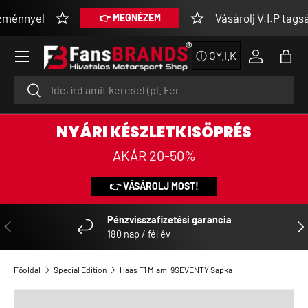
nnyel
Vásárolj V.I.P tagságg
👉 MEGNÉZEM
UGRÁS A TARTALOMRA
Menü
ⓘ GY.I.K
Bejelentke
Tásk
Keresés
Keresés
NYÁRI KÉSZLETKISÖPRÉS
AKÁR 20-50%
👉 VÁSÁROLJ MOST!
Pénzvisszafizetési garancia
ELŐZŐ
KÖ
180 nap / fél év
Főoldal
Special Edition
Haas F1 Miami 9SEVENTY Sapka