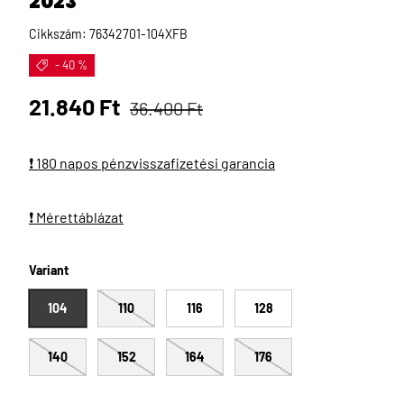
2023
Cikkszám:
76342701-104XFB
- 40 %
Eladási ár
Normál ár
21.840 Ft
36.400 Ft
❗ 180 napos pénzvisszafizetési garancia
❗ Mérettáblázat
Variant
104
110
116
128
140
152
164
176