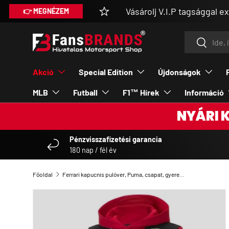
Vásárolj V.I.P tagsággal extra kedv
EGNÉZEM
UGRÁS A TARTALOMRA
Keresés
Keresés
Akció
Special Edition
Újdonságok
MLB
Futball
F1™ Hírek
Információ
NYÁRI 
Pénzvisszafizetési garancia
180 nap / fél év
Főoldal
Ferrari kapucnis pulóver, Puma, csapat, gyerek, piros, 2023