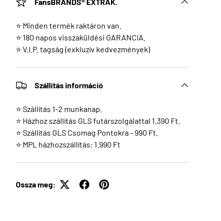
FansBRANDS® EXTRÁK.
⭐ Minden termék raktáron van.
⭐ 180 napos visszaküldési GARANCIA.
⭐ V.I.P. tagság (exkluzív kedvezmények)
Szállítás információ
⭐ Szállítás 1-2 munkanap.
⭐ Házhoz szállítás GLS futárszolgálattal 1.390 Ft.
⭐ Szállítás GLS Csomag Pontokra - 990 Ft.
⭐ MPL házhozszállítás: 1.990 Ft
Ossza meg: