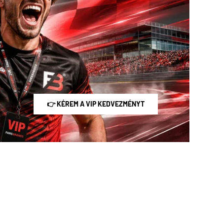
👉 KÉREM A VIP KEDVEZMÉNYT