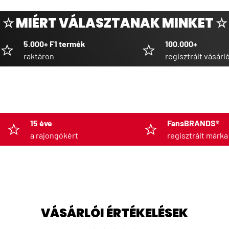
☆ MIÉRT VÁLASZTANAK MINKET ☆
5.000+ F1 termék
100.000+
raktáron
regisztrált vásárl
15 éve
FansBRANDS®
a rajongókért
regisztrált márka
VÁSÁRLÓI ÉRTÉKELÉSEK