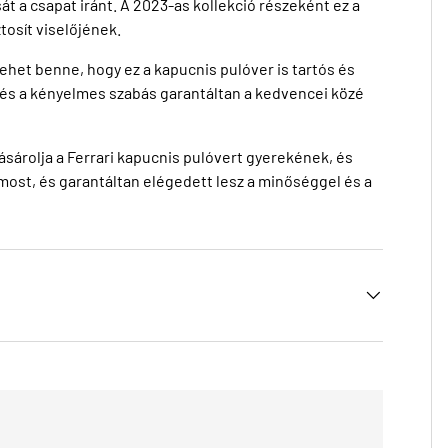
 a csapat iránt. A 2023-as kollekció részeként ez a
tosít viselőjének.
lehet benne, hogy ez a kapucnis pulóver is tartós és
 és a kényelmes szabás garantáltan a kedvencei közé
ásárolja a Ferrari kapucnis pulóvert gyerekének, és
ost, és garantáltan elégedett lesz a minőséggel és a