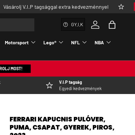
 V.I.P tagsággal extra kedvezménnyel
👉 MEGN
GY.I.K
Bejelentkezés a fi
Táska
Motorsport
Lego®
NFL
NBA
ROLJ MOST!
k
V.I.P tagság
Egyedi kedvezmények
FERRARI KAPUCNIS PULÓVER,
PUMA, CSAPAT, GYEREK, PIROS,