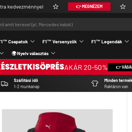
ezménnyel
Vásárolj
👉 MEGNÉZEM
F1™ Csapatok
F1™ Versenyzők
F1™ Legendák
🌍 Nyelv választás
KÉSZLETKISÖPRÉS
AKÁR 20-50%
👉 VÁSÁ
Szállítási idő
Minden termé
1-2 munkanap
Raktáron van