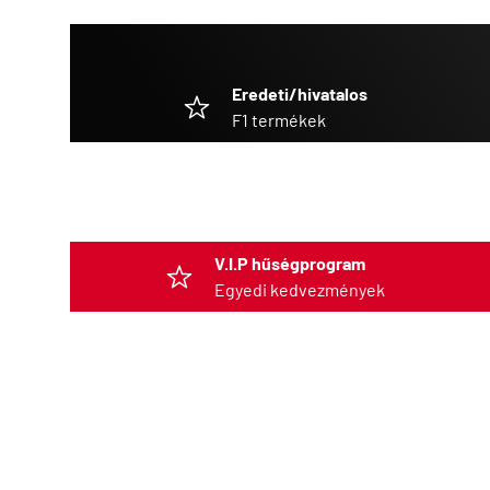
Eredeti/hivatalos
F1 termékek
V.I.P hűségprogram
Egyedi kedvezmények