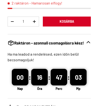
2 raktáron
- Hamarosan elfogy!
Menny
KOSÁRBA
Raktáron – azonnali csomagolásra kész!
Ha ma leadod a rendelésed, ezen időn belül
becsomagoljuk!
:
:
:
00
16
47
02
Nap
Óra
Perc
Mp