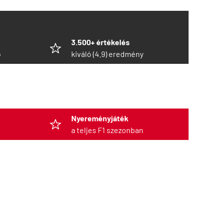
3.500+ értékelés
ó
kiváló (4.9) eredmény
Nyereményjáték
a teljes F1 szezonban