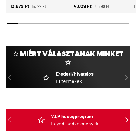
Normál ár
Normál ár
Eladási ár
Eladási ár
E
13.679 Ft
14.039 Ft
15.199 Ft
15.599 Ft
☆ MIÉRT VÁLASZTANAK MINKET
☆
Eredeti/hivatalos
ELŐZŐ
KÖVET
F1 termékek
V.I.P hűségprogram
ELŐZŐ
KÖVET
Egyedi kedvezmények