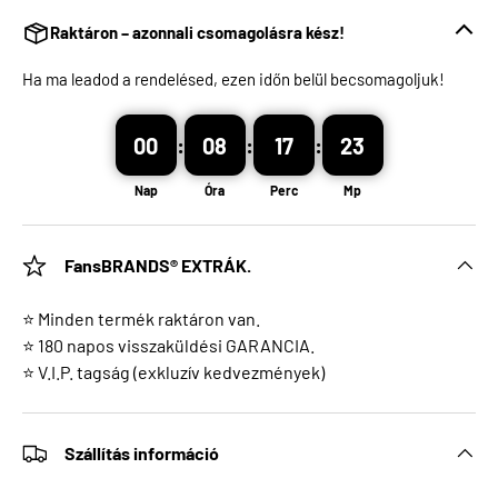
Raktáron – azonnali csomagolásra kész!
Ha ma leadod a rendelésed, ezen időn belül becsomagoljuk!
00
:
08
:
17
:
22
Nap
Óra
Perc
Mp
FansBRANDS® EXTRÁK.
⭐ Minden termék raktáron van.
⭐ 180 napos visszaküldési GARANCIA.
⭐ V.I.P. tagság (exkluzív kedvezmények)
Szállítás információ