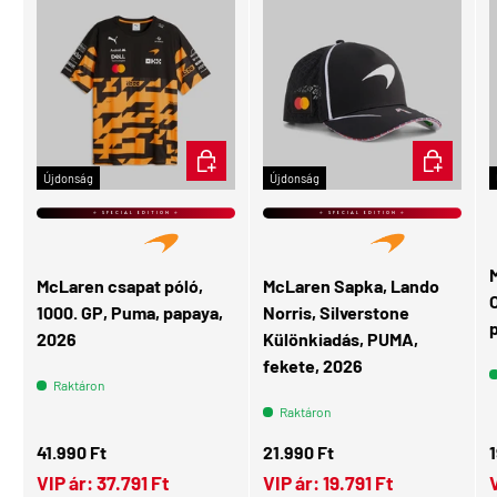
ÉRDEKEL
KOSÁRBA
Újdonság
Újdonság
⭐ SPECIAL EDITION ⭐
⭐ SPECIAL EDITION ⭐
McLaren csapat póló,
McLaren Sapka, Lando
O
1000. GP, Puma, papaya,
Norris, Silverstone
2026
Különkiadás, PUMA,
fekete, 2026
Raktáron
Raktáron
Normál ár
Normál ár
N
41.990 Ft
21.990 Ft
1
VIP ár:
37.791 Ft
VIP ár:
19.791 Ft