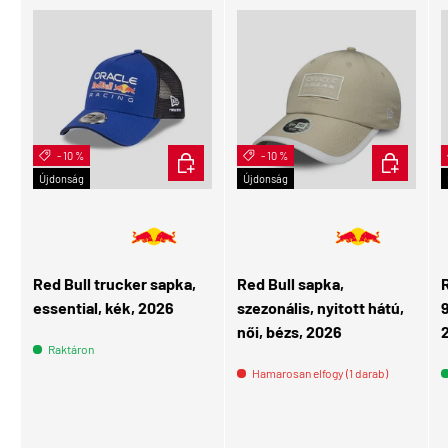
- 10 %
KOSÁRBA
- 10 %
KOSÁRBA
Újdonság
Újdonság
👩 Női
Red Bull trucker sapka,
Red Bull sapka,
R
essential, kék, 2026
szezonális, nyitott hátú,
női, bézs, 2026
Raktáron
Hamarosan elfogy (1 darab)