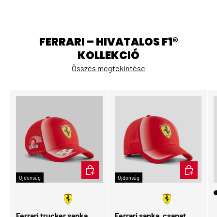
FERRARI – HIVATALOS F1®
KOLLEKCIÓ
Összes megtekintése
KOSÁRBA
KOSÁRBA
Újdonság
Újdonság
🧑🏻
Gyerek
Ferrari trucker sapka,
Ferrari sapka, csapat,