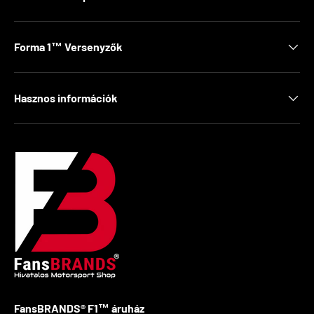
Forma 1™ Versenyzők
Hasznos információk
FansBRANDS® F1™ áruház