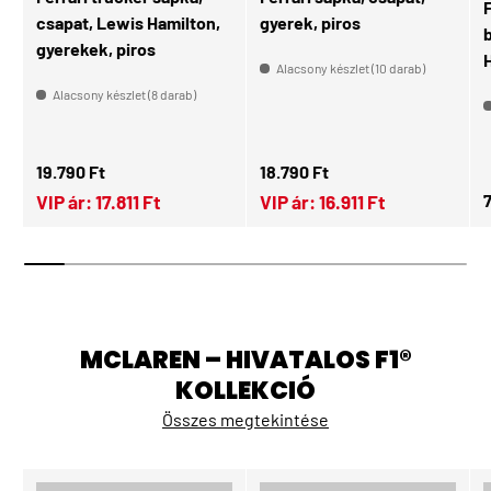
csapat, Lewis Hamilton,
gyerek, piros
gyerekek, piros
H
Alacsony készlet (10 darab)
Alacsony készlet (8 darab)
Normál ár
Normál ár
19.790 Ft
18.790 Ft
N
7
VIP ár:
17.811 Ft
VIP ár:
16.911 Ft
MCLAREN – HIVATALOS F1®
KOLLEKCIÓ
Összes megtekintése