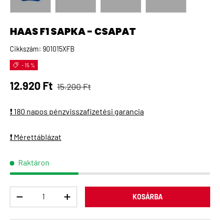
A(z) 1 kép betöltése galéria nézetben
A(z) 2 kép betöltése galéria nézetben
A(z) 3 kép betöltése galéria 
A(z) 4 kép betö
HAAS F1 SAPKA - CSAPAT
Cikkszám:
901015XFB
- 15 %
Normál ár
Eladási ár
12.920 Ft
15.200 Ft
❗ 180 napos pénzvisszafizetési garancia
❗ Mérettáblázat
Raktáron
Menny
KOSÁRBA