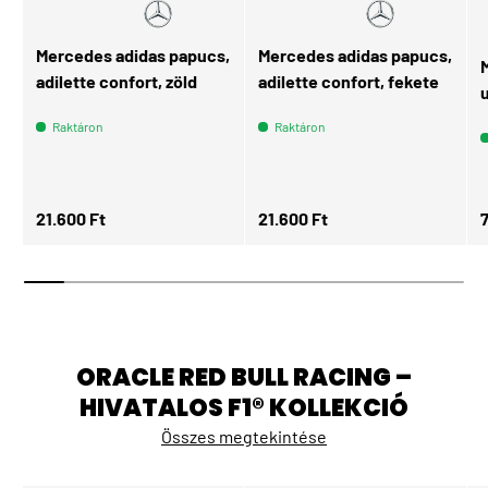
Mercedes adidas papucs,
Mercedes adidas papucs,
adilette confort, zöld
adilette confort, fekete
Raktáron
Raktáron
Normál ár
Normál ár
N
21.600 Ft
21.600 Ft
ORACLE RED BULL RACING –
HIVATALOS F1® KOLLEKCIÓ
Összes megtekintése