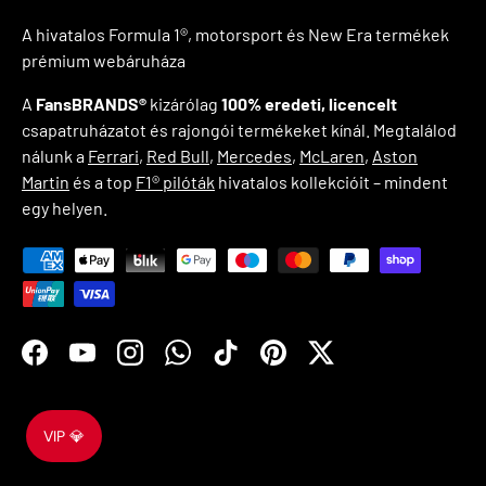
A hivatalos Formula 1®, motorsport és New Era termékek
prémium webáruháza
A
FansBRANDS®
kizárólag
100% eredeti, licencelt
csapatruházatot és rajongói termékeket kínál. Megtalálod
nálunk a
Ferrari
,
Red Bull
,
Mercedes
,
McLaren
,
Aston
Martin
és a top
F1® pilóták
hivatalos kollekcióit – mindent
egy helyen.
Elfogadott fizetési módok
Facebook
YouTube
Instagram
WhatsApp
TikTok
Pinterest
Twitter
VIP 💎