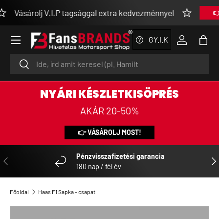
lj V.I.P tagsággal extra kedvezménnyel
👉 MEGNÉZE
UGRÁS A TARTALOMRA
Menü
GY.I.K
Bejelentke
Tásk
Keresés
Keresés
NYÁRI KÉSZLETKISÖPRÉS
AKÁR 20-50%
👉 VÁSÁROLJ MOST!
Pénzvisszafizetési garancia
ELŐZŐ
KÖ
180 nap / fél év
Főoldal
Haas F1 Sapka - csapat