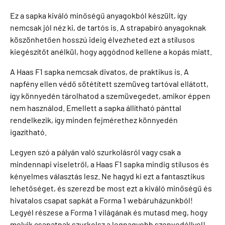
Ez a sapka kiváló minőségű anyagokból készült, így
nemcsak jól néz ki, de tartós is. A strapabíró anyagoknak
köszönhetően hosszú ideig élvezheted ezt a stílusos
kiegészítőt anélkül, hogy aggódnod kellene a kopás miatt.
A Haas F1 sapka nemcsak divatos, de praktikus is. A
napfény ellen védő sötétített szemüveg tartóval ellátott,
így könnyedén tárolhatod a szemüvegedet, amikor éppen
nem használod. Emellett a sapka állítható pánttal
rendelkezik, így minden fejmérethez könnyedén
igazítható.
Legyen szó a pályán való szurkolásról vagy csak a
mindennapi viseletről, a Haas F1 sapka mindig stílusos és
kényelmes választás lesz. Ne hagyd ki ezt a fantasztikus
lehetőséget, és szerezd be most ezt a kiváló minőségű és
hivatalos csapat sapkát a Forma 1 webáruházunkból!
Legyél részese a Forma 1 világának és mutasd meg, hogy
melyik csapatnak szurkolsz a legnagyobb szenvedéllyel!