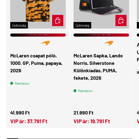
ÉRDEKEL
KOSÁRBA
Újdonság
Újdonság
⭐ SPECIAL EDITION ⭐
⭐ SPECIAL EDITION ⭐
U
McLaren csapat póló,
McLaren Sapka, Lando
1000. GP, Puma, papaya,
Norris, Silverstone
2026
Különkiadás, PUMA,
fekete, 2026
Raktáron
Raktáron
Normál ár
Normál ár
N
41.990 Ft
21.990 Ft
VIP ár:
37.791 Ft
VIP ár:
19.791 Ft