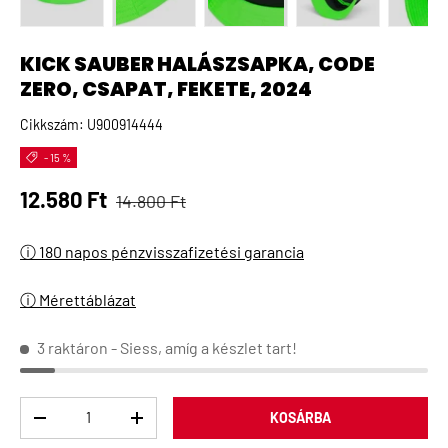
A(z) 1 kép betöltése galéria nézetben
A(z) 2 kép betöltése galéria nézetben
A(z) 3 kép betöltése galéria 
A(z) 4 kép betö
A(
KICK SAUBER HALÁSZSAPKA, CODE
ZERO, CSAPAT, FEKETE, 2024
Cikkszám:
U900914444
- 15 %
Normál ár
Eladási ár
12.580 Ft
14.800 Ft
ⓘ 180 napos pénzvisszafizetési garancia
ⓘ Mérettáblázat
3 raktáron
- Siess, amíg a készlet tart!
Menny
KOSÁRBA