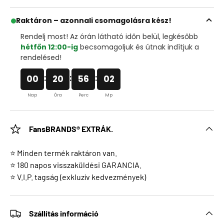
Raktáron – azonnali csomagolásra kész!
Rendelj most! Az órán látható időn belül, legkésőbb
hétfőn 12:00-ig
becsomagoljuk és útnak indítjuk a
rendelésed!
:
:
:
00
20
56
01
Nap
Óra
Perc
Mp
FansBRANDS® EXTRÁK.
⭐ Minden termék raktáron van.
⭐ 180 napos visszaküldési GARANCIA.
⭐ V.I.P. tagság (exkluzív kedvezmények)
Szállítás információ