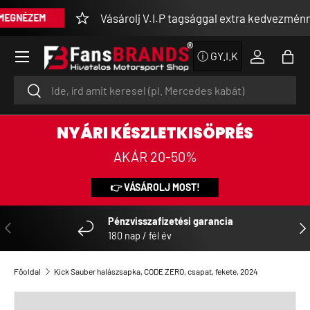
Vásárolj V.I.P tagsággal extra kedvezménnyel
NÉZEM
UGRÁS A TARTALOMRA
Menü
ⓘ GY.I.K
Bejelentke
Tásk
Keresés
Keresés
NYÁRI KÉSZLETKISÖPRÉS
AKÁR 20-50%
👉 VÁSÁROLJ MOST!
Pénzvisszafizetési garancia
ELŐZŐ
KÖ
180 nap / fél év
Főoldal
Kick Sauber halászsapka, CODE ZERO, csapat, fekete, 2024