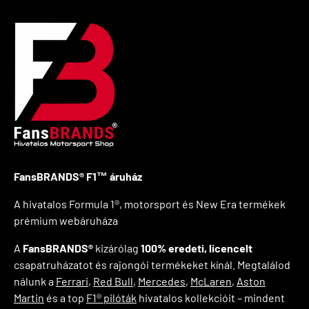
FansBRANDS® F1™ áruház
A hivatalos Formula 1®, motorsport és New Era termékek
prémium webáruháza
A
FansBRANDS®
kizárólag
100% eredeti, licencelt
csapatruházatot és rajongói termékeket kínál. Megtalálod
nálunk a
Ferrari
,
Red Bull
,
Mercedes
,
McLaren
,
Aston
Martin
és a top
F1® pilóták
hivatalos kollekcióit – mindent