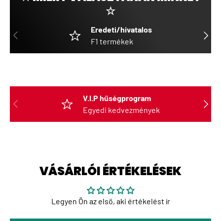
☆
Eredeti/hivatalos
ELŐZŐ
KÖVET
F1 termékek
V.I.P hűségprogram
ELŐZŐ
KÖVET
Egyedi kedvezmények
VÁSÁRLÓI ÉRTÉKELÉSEK
Legyen Ön az első, aki értékelést ír