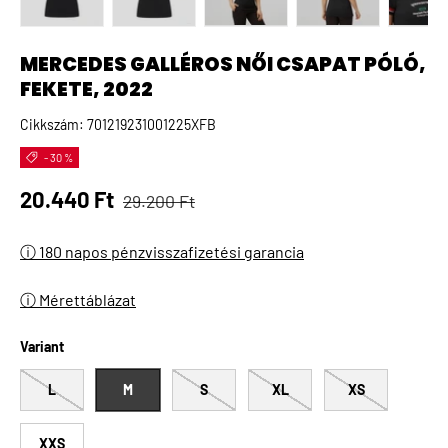
A(z) 1 kép betöltése galéria nézetben
A(z) 2 kép betöltése galéria nézetben
A(z) 3 kép betöltése galéria 
A(z) 4 kép betö
A(
MERCEDES GALLÉROS NŐI CSAPAT PÓLÓ,
FEKETE, 2022
Cikkszám:
701219231001225XFB
- 30 %
Normál ár
Eladási ár
20.440 Ft
29.200 Ft
ⓘ 180 napos pénzvisszafizetési garancia
ⓘ Mérettáblázat
Variant
L
M
S
XL
XS
XXS