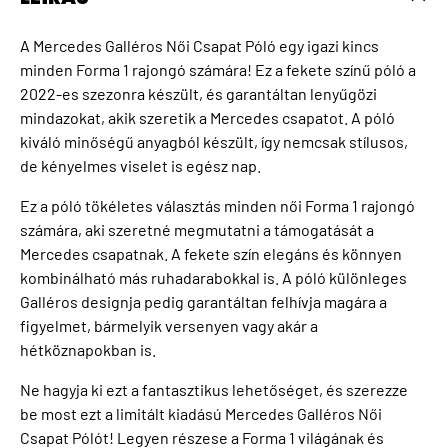
A Mercedes Galléros Női Csapat Póló egy igazi kincs
minden Forma 1 rajongó számára! Ez a fekete színű póló a
2022-es szezonra készült, és garantáltan lenyűgözi
mindazokat, akik szeretik a Mercedes csapatot. A póló
kiváló minőségű anyagból készült, így nemcsak stílusos,
de kényelmes viselet is egész nap.
Ez a póló tökéletes választás minden női Forma 1 rajongó
számára, aki szeretné megmutatni a támogatását a
Mercedes csapatnak. A fekete szín elegáns és könnyen
kombinálható más ruhadarabokkal is. A póló különleges
Galléros designja pedig garantáltan felhívja magára a
figyelmet, bármelyik versenyen vagy akár a
hétköznapokban is.
Ne hagyja ki ezt a fantasztikus lehetőséget, és szerezze
be most ezt a limitált kiadású Mercedes Galléros Női
Csapat Pólót! Legyen részese a Forma 1 világának és