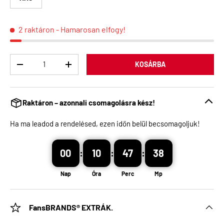
2 raktáron
- Hamarosan elfogy!
Menny
KOSÁRBA
Raktáron – azonnali csomagolásra kész!
Ha ma leadod a rendelésed, ezen időn belül becsomagoljuk!
00
:
10
:
47
:
37
Nap
Óra
Perc
Mp
FansBRANDS® EXTRÁK.