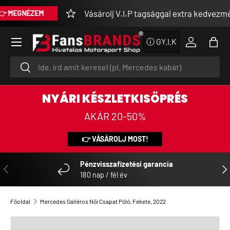
Vásárolj V.I.P tagsággal extra kedvezménny
EGNÉZEM
UGRÁS A TARTALOMRA
Menü
ⓘ GY.I.K
Bejelentke
Tásk
Keresés
Keresés
NYÁRI KÉSZLETKISÖPRÉS
AKÁR 20-50%
👉 VÁSÁROLJ MOST!
Pénzvisszafizetési garancia
ELŐZŐ
KÖ
180 nap / fél év
Főoldal
Mercedes Galléros Női Csapat Póló, Fekete, 2022