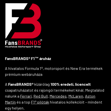
FansBRANDS® F1™ áruház
A hivatalos Formula 1®, motorsport és New Era termékek
prémium webáruháza
A
FansBRANDS®
kizárólag
100% eredeti, licencelt
csapatruházatot és rajongói termékeket kínál. Megtalálod
nálunk a
Ferrari
,
Red Bull
,
Mercedes
,
McLaren
,
Aston
Martin
és a top
F1® pilóták
hivatalos kollekcióit – mindent
egy helyen.