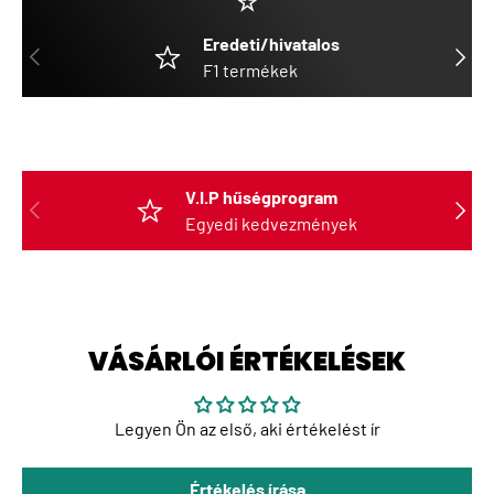
☆
Eredeti/hivatalos
ELŐZŐ
KÖVET
F1 termékek
V.I.P hűségprogram
ELŐZŐ
KÖVET
Egyedi kedvezmények
VÁSÁRLÓI ÉRTÉKELÉSEK
Legyen Ön az első, aki értékelést ír
Értékelés írása