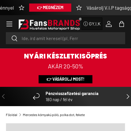
yel
Vásárolj V.I.P tagsággal
👉 MEGNÉZEM
UGRÁS A TARTALOMRA
Menü
ⓘ GY.I.K
Bejelentke
Tásk
Keresés
Keresés
NYÁRI KÉSZLETKISÖPRÉS
AKÁR 20-50%
👉 VÁSÁROLJ MOST!
Pénzvisszafizetési garancia
ELŐZŐ
KÖ
180 nap / fél év
Főoldal
Mercedes környakú póló, polka dot, fekete