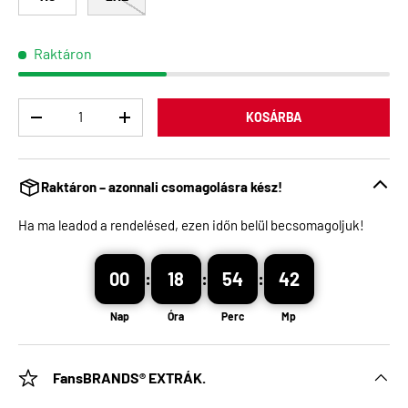
Raktáron
Menny
KOSÁRBA
Raktáron – azonnali csomagolásra kész!
Ha ma leadod a rendelésed, ezen időn belül becsomagoljuk!
00
:
18
:
54
:
42
Nap
Óra
Perc
Mp
FansBRANDS® EXTRÁK.