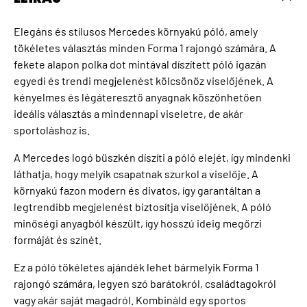
Elegáns és stílusos Mercedes környakú póló, amely
tökéletes választás minden Forma 1 rajongó számára. A
fekete alapon polka dot mintával díszített póló igazán
egyedi és trendi megjelenést kölcsönöz viselőjének. A
kényelmes és légáteresztő anyagnak köszönhetően
ideális választás a mindennapi viseletre, de akár
sportoláshoz is.
A Mercedes logó büszkén díszíti a póló elejét, így mindenki
láthatja, hogy melyik csapatnak szurkol a viselője. A
környakú fazon modern és divatos, így garantáltan a
legtrendibb megjelenést biztosítja viselőjének. A póló
minőségi anyagból készült, így hosszú ideig megőrzi
formáját és színét.
Ez a póló tökéletes ajándék lehet bármelyik Forma 1
rajongó számára, legyen szó barátokról, családtagokról
vagy akár saját magadról. Kombináld egy sportos