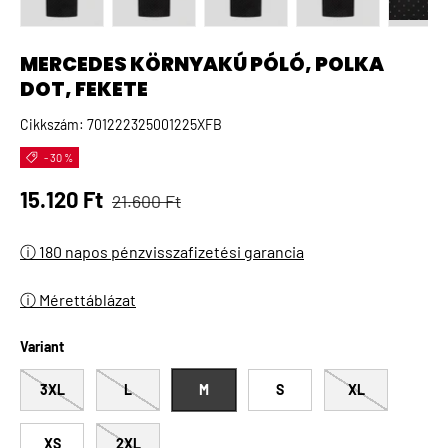
A(z) 1 kép betöltése galéria nézetben
A(z) 2 kép betöltése galéria nézetben
A(z) 3 kép betöltése galéria 
A(z) 4 kép betö
A(
MERCEDES KÖRNYAKÚ PÓLÓ, POLKA
DOT, FEKETE
Cikkszám:
701222325001225XFB
- 30 %
Normál ár
Eladási ár
15.120 Ft
21.600 Ft
ⓘ 180 napos pénzvisszafizetési garancia
ⓘ Mérettáblázat
Variant
3XL
L
M
S
XL
XS
2XL