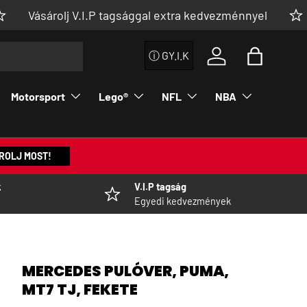
rolj V.I.P tagsággal extra kedvezménnyel
👉
ⓘ GY.I.K
Bejelentkezés a fi
Táska
Motorsport
Lego®
NFL
NBA
ROLJ MOST!
k
V.I.P tagság
Egyedi kedvezmények
MERCEDES PULÓVER, PUMA,
MT7 TJ, FEKETE