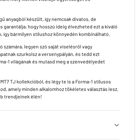
gű anyagból készült, így nemcsak divatos, de
s garantálja, hogy hosszú ideig élvezheted ezt a kiváló
n, így bármilyen stílushoz könnyedén kombinálható.
ó számára, legyen szó saját viselésről vagy
patnak szurkolsz a versenypályán, és tedd ezt
orma-1 világának és mutasd meg a szenvedélyedet
7 TJ kollekcióból, és légy te is a Forma-1 stílusos
bod, amely minden alkalomhoz tökéletes választás lesz.
bb trendjeinek élén!