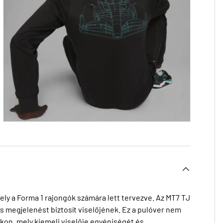
ly a Forma 1 rajongók számára lett tervezve. Az MT7 TJ
os megjelenést biztosít viselőjének. Ez a pulóver nem
kon, mely kiemeli viselője egyéniségét és