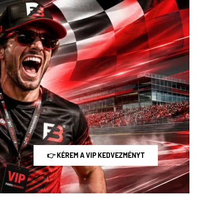
👉 KÉREM A VIP KEDVEZMÉNYT