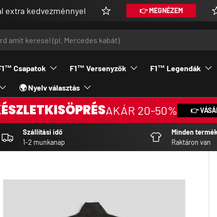
kedvezménnyel
Vásá
👉 MEGNÉZEM
F1™ Csapatok
F1™ Versenyzők
F1™ Legendák
🌍 Nyelv választás
KÉSZLETKISÖPRÉS
AKÁR 20-50%
👉 VÁSÁ
Szállítási idő
Minden termé
1-2 munkanap
Raktáron van