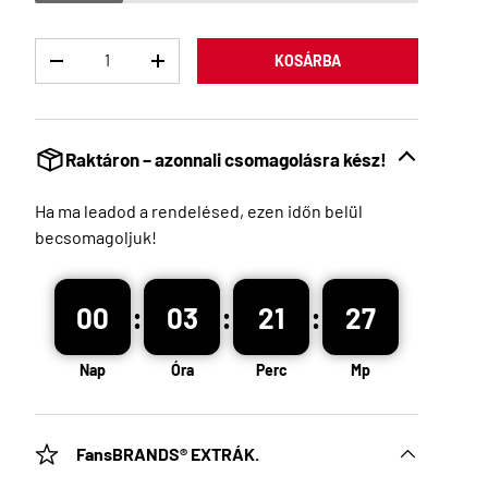
Menny
KOSÁRBA
Raktáron – azonnali csomagolásra kész!
Ha ma leadod a rendelésed, ezen időn belül
becsomagoljuk!
:
:
:
00
03
21
26
Nap
Óra
Perc
Mp
FansBRANDS® EXTRÁK.