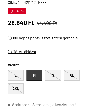
Cikkszám:
62114101-MXFB
- 40 %
Eladási ár
Normál ár
26.640 Ft
44.400 Ft
ⓘ 180 napos pénzvisszafizetési garancia
ⓘ Mérettáblázat
Variant
L
M
S
XL
2XL
8 raktáron
- Siess, amíg a készlet tart!