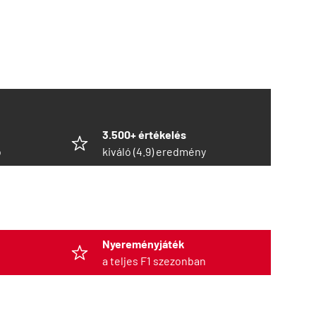
3.500+ értékelés
ó
kiváló (4.9) eredmény
Nyereményjáték
a teljes F1 szezonban