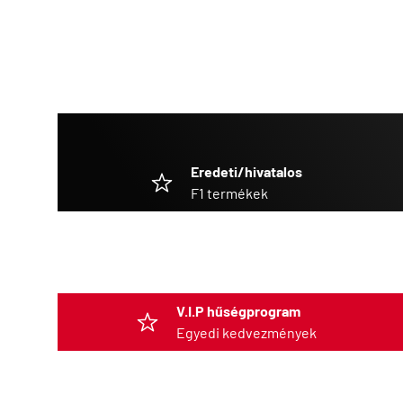
Eredeti/hivatalos
F1 termékek
V.I.P hűségprogram
Egyedi kedvezmények