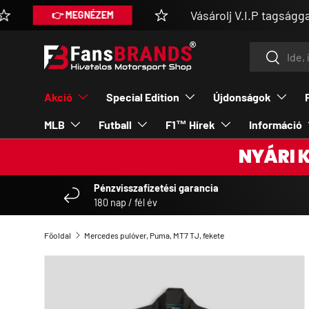
Vásárolj V.I.P tagsággal extra 
👉 MEGNÉZEM
UGRÁS A TARTALOMRA
Keresés
Keresés
Akció
Special Edition
Újdonságok
MLB
Futball
F1™ Hírek
Információ
NYÁRI 
Pénzvisszafizetési garancia
180 nap / fél év
Főoldal
Mercedes pulóver, Puma, MT7 TJ, fekete