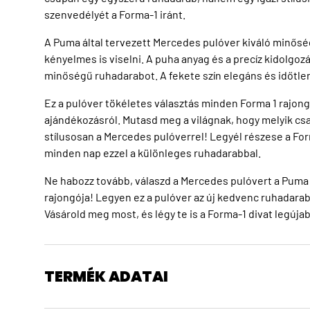
szenvedélyét a Forma-1 iránt.
A Puma által tervezett Mercedes pulóver kiváló minősé
kényelmes is viselni. A puha anyag és a precíz kidolgozá
minőségű ruhadarabot. A fekete szín elegáns és időtle
Ez a pulóver tökéletes választás minden Forma 1 rajong
ajándékozásról. Mutasd meg a világnak, hogy melyik csa
stílusosan a Mercedes pulóverrel! Legyél részese a F
minden nap ezzel a különleges ruhadarabbal.
Ne habozz tovább, válaszd a Mercedes pulóvert a Puma MT
rajongója! Legyen ez a pulóver az új kedvenc ruhadara
Vásárold meg most, és légy te is a Forma-1 divat legúja
TERMÉK ADATAI