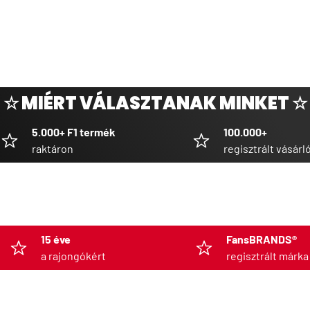
☆ MIÉRT VÁLASZTANAK MINKET ☆
5.000+ F1 termék
100.000+
raktáron
regisztrált vásárl
15 éve
FansBRANDS®
a rajongókért
regisztrált márka