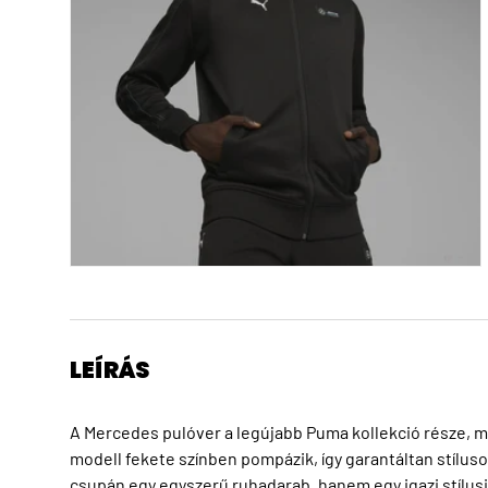
LEÍRÁS
A Mercedes pulóver a legújabb Puma kollekció része, me
modell fekete színben pompázik, így garantáltan stílus
csupán egy egyszerű ruhadarab, hanem egy igazi stílusi