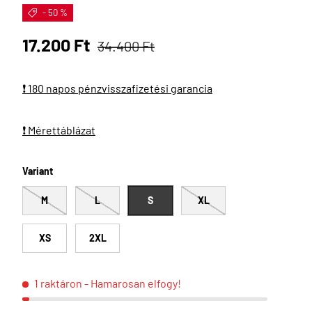
- 50 %
Eladási ár
Normál ár
17.200 Ft
34.400 Ft
❗ 180 napos pénzvisszafizetési garancia
❗ Mérettáblázat
Variant
M
L
S
XL
XS
2XL
1 raktáron
- Hamarosan elfogy!