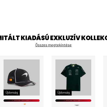
MITÁLT KIADÁSÚ EXKLUZÍV KOLLEK
Összes megtekintése
KOSÁRBA
ÉRDEKEL
Újdonság
Újdonság
⭐ SPECIAL EDITION ⭐
⭐ SPECIAL EDITION ⭐