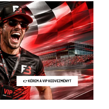
👉 KÉREM A VIP KEDVEZMÉNYT