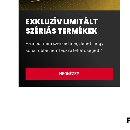
EXKLUZÍV LIMITÁLT
SZÉRIÁS TERMÉKEK
Ha most nem szerzed meg, lehet, hogy
soha többé nem lesz rá lehetőséged!”
MEGNÉZEM