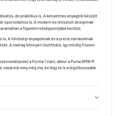
ivatos, de praktikus is. A kényelmes anyagból készült
ár sportoláshoz is. A modern és letisztult designnak
garantáltan a figyelem középpontjába kerülsz.
 is. A minőségi anyagoknak és a precíz varrásoknak
ét. A nadrág könnyen tisztítható, így mindig frissen
szenvedélyedet a Forma 1 iránt, akkor a Puma BMW M
, vásárold meg még ma, és légy te is a legstílusosabb