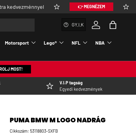
ménnyel
Vásárolj V.
👉 MEGNÉZEM
GY.I.K
Bejelentkezés a fi
Táska
Motorsport
Lego®
NFL
NBA
ROLJ MOST!
k
V.I.P tagság
Egyedi kedvezmények
PUMA BMW M LOGO NADRÁG
Cikkszám:
53118803-SXFB