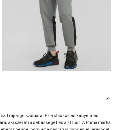
a 1 rajongó számára! Ez a stílusos és kényelmes
a, aki szereti a sebességet és a stílust. A Puma márka
s lehetsz benne, hogy ez a nadrág is minden elvárásodat