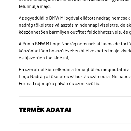
felülmúlja majd.
Az egyedülálló BMW M logóval ellátott nadrág nemcsak d
nadrág tökéletes választás mindennapi viseletre, de ak
köszönhetően bármilyen outfitet feldobhatsz vele, és 
A Puma BMW M Logo Nadrág nemcsak stílusos, de tartós
köszönhetően hosszú éveken át élvezheted majd viselés
és újszerűen fog kinézni.
Ha szeretnél kiemelkedni a tömegből és megmutatni a 
Logo Nadrág a tökéletes választás számodra. Ne habozz
Forma 1 rajongó a pályán és azon kívül is!
TERMÉK ADATAI