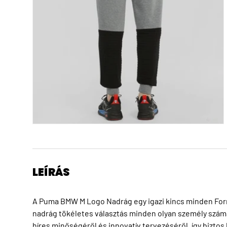
LEÍRÁS
A Puma BMW M Logo Nadrág egy igazi kincs minden Form
nadrág tökéletes választás minden olyan személy számár
híres minőségéről és innovatív tervezéséről, így bizto