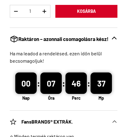
Menny
KOSÁRBA
Raktáron – azonnali csomagolásra kész!
Ha ma leadod a rendelésed, ezen időn belül
becsomagoljuk!
:
:
:
00
07
46
36
Nap
Óra
Perc
Mp
FansBRANDS® EXTRÁK.
⭐ Minden termék raktáron van.