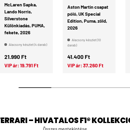
McLaren Sapka,
Aston Martin csapat
Lando Norris,
póló, UK Special
Silverstone
Edition, Puma, zöld,
Különkiadás, PUMA,
2026
fekete, 2026
Alacsony készlet (10
Alacsony készlet (4 darab)
darab)
Normál ár
Normál ár
21.990 Ft
41.400 Ft
VIP ár:
19.791 Ft
VIP ár:
37.260 Ft
FERRARI – HIVATALOS F1® KOLLEKCI
Összes megtekintése