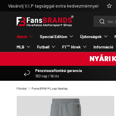
 V.I.P tagsággal extra kedvezménnyel
👉 MEG
UGRÁS A TARTALOMRA
Keresés
Keresés
Akció
Special Edition
Újdonságok
MLB
Futball
F1™ Hírek
Információ
NYÁRI 
Pénzvisszafizetési garancia
180 nap / fél év
Főoldal
Puma BMW M Logo Nadrág