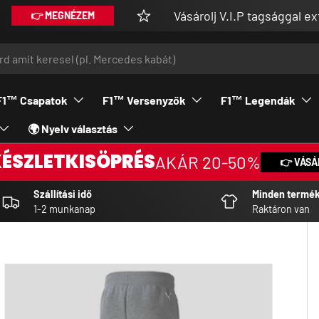
Vásárolj V.I.P tagsággal extra kedvez
NÉZEM
F1™ Csapatok
F1™ Versenyzők
F1™ Legendák
🌍 Nyelv választás
KÉSZLETKISÖPRÉS
AKÁR 20-50%
👉 VÁSÁ
Szállítási idő
Minden termé
1-2 munkanap
Raktáron van