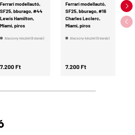
Ferrari modellautó,
Ferrari modellautó,
Fe
KÖVE
SF25, bburago, #44
SF25, bburago, #16
S
Lewis Hamilton,
Charles Leclerc,
Ch
ELŐZ
Miami, piros
Miami, piros
M
pi
Alacsony készlet (6 darab)
Alacsony készlet (9 darab)
Normál ár
Normál ár
N
7.200 Ft
7.200 Ft
7
Ó