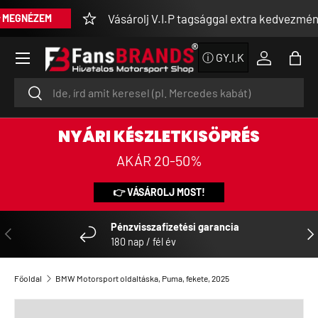
Vásárolj V.I.P tagsággal extra kedvezménnyel
NÉZEM
UGRÁS A TARTALOMRA
Menü
ⓘ GY.I.K
Bejelentke
Tásk
Keresés
Keresés
NYÁRI KÉSZLETKISÖPRÉS
AKÁR 20-50%
👉 VÁSÁROLJ MOST!
Pénzvisszafizetési garancia
ELŐZŐ
KÖ
180 nap / fél év
Főoldal
BMW Motorsport oldaltáska, Puma, fekete, 2025