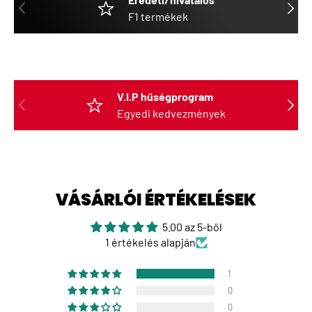
ELŐZŐ
KÖVET
F1 termékek
V.I.P hűségprogram
ELŐZŐ
KÖVET
Egyedi kedvezmények
VÁSÁRLÓI ÉRTÉKELÉSEK
5.00 az 5-ből
1 értékelés alapján
1
0
0