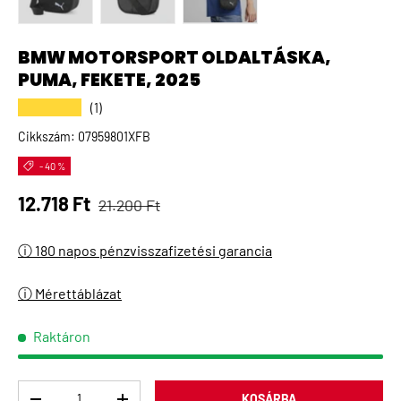
A(z) 1 kép betöltése galéria nézetben
A(z) 2 kép betöltése galéria nézetben
A(z) 3 kép betöltése galéria 
BMW MOTORSPORT OLDALTÁSKA,
PUMA, FEKETE, 2025
★★★★★
(1)
Cikkszám:
07959801XFB
- 40 %
Normál ár
Eladási ár
12.718 Ft
21.200 Ft
ⓘ 180 napos pénzvisszafizetési garancia
ⓘ Mérettáblázat
Raktáron
Menny
KOSÁRBA