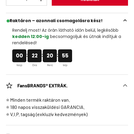
Raktáron – azonnali csomagolásra kész!
Rendelj most! Az órán látható időn belül, legkésőbb
kedden 12:00-ig
becsomagoljuk és útnak indítjuk a
rendelésed!
:
:
:
00
22
20
54
Nap
Óra
Perc
Mp
FansBRANDS® EXTRÁK.
⭐ Minden termék raktáron van.
⭐ 180 napos visszaküldési GARANCIA.
⭐ V.I.P. tagság (exkluzív kedvezmények)