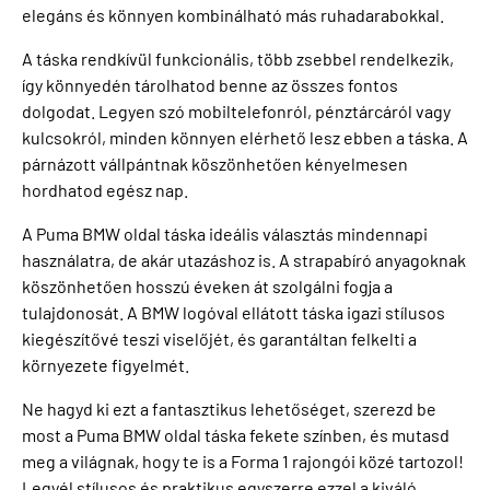
elegáns és könnyen kombinálható más ruhadarabokkal.
A táska rendkívül funkcionális, több zsebbel rendelkezik,
így könnyedén tárolhatod benne az összes fontos
dolgodat. Legyen szó mobiltelefonról, pénztárcáról vagy
kulcsokról, minden könnyen elérhető lesz ebben a táska. A
párnázott vállpántnak köszönhetően kényelmesen
hordhatod egész nap.
A Puma BMW oldal táska ideális választás mindennapi
használatra, de akár utazáshoz is. A strapabíró anyagoknak
köszönhetően hosszú éveken át szolgálni fogja a
tulajdonosát. A BMW logóval ellátott táska igazi stílusos
kiegészítővé teszi viselőjét, és garantáltan felkelti a
környezete figyelmét.
Ne hagyd ki ezt a fantasztikus lehetőséget, szerezd be
most a Puma BMW oldal táska fekete színben, és mutasd
meg a világnak, hogy te is a Forma 1 rajongói közé tartozol!
Legyél stílusos és praktikus egyszerre ezzel a kiváló