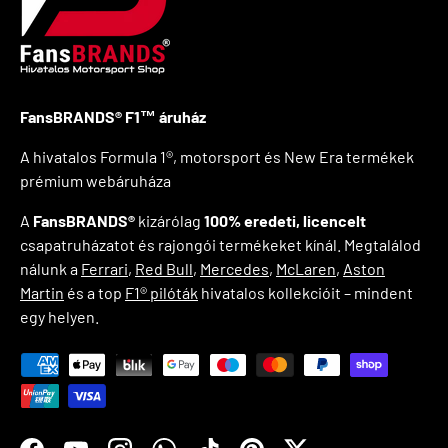
FansBRANDS® F1™ áruház
A hivatalos Formula 1®, motorsport és New Era termékek
prémium webáruháza
A
FansBRANDS®
kizárólag
100% eredeti, licencelt
csapatruházatot és rajongói termékeket kínál. Megtalálod
nálunk a
Ferrari
,
Red Bull
,
Mercedes
,
McLaren
,
Aston
Martin
és a top
F1® pilóták
hivatalos kollekcióit – mindent
egy helyen.
Elfogadott fizetési módok