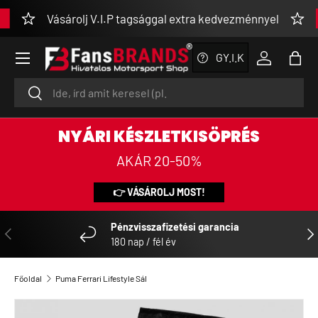
Vásárolj V.I.P tagsággal extra kedvezménnyel
UGRÁS A TARTALOMRA
Menü
GY.I.K
Bejelentke
Tásk
Keresés
Keresés
NYÁRI KÉSZLETKISÖPRÉS
AKÁR 20-50%
👉 VÁSÁROLJ MOST!
Pénzvisszafizetési garancia
ELŐZŐ
KÖ
180 nap / fél év
Főoldal
Puma Ferrari Lifestyle Sál