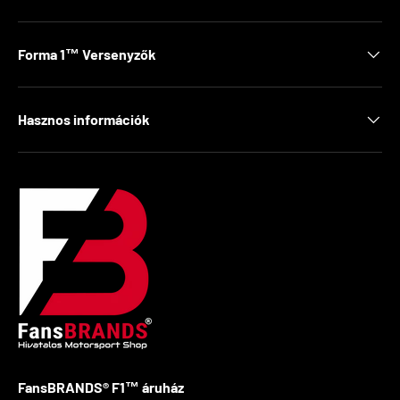
Forma 1™ Versenyzők
Hasznos információk
FansBRANDS® F1™ áruház