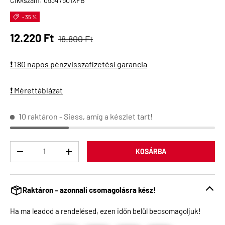
Cikkszám:
05347501XFB
- 35 %
Normál ár
Eladási ár
12.220 Ft
18.800 Ft
❗ 180 napos pénzvisszafizetési garancia
❗ Mérettáblázat
10 raktáron
- Siess, amíg a készlet tart!
Menny
KOSÁRBA
Raktáron – azonnali csomagolásra kész!
Ha ma leadod a rendelésed, ezen időn belül becsomagoljuk!