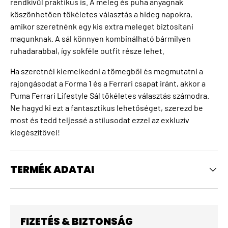
rendkívül praktikus is. A meleg és puha anyagnak
köszönhetően tökéletes választás a hideg napokra,
amikor szeretnénk egy kis extra meleget biztosítani
magunknak. A sál könnyen kombinálható bármilyen
ruhadarabbal, így sokféle outfit része lehet.
Ha szeretnél kiemelkedni a tömegből és megmutatni a
rajongásodat a Forma 1 és a Ferrari csapat iránt, akkor a
Puma Ferrari Lifestyle Sál tökéletes választás számodra.
Ne hagyd ki ezt a fantasztikus lehetőséget, szerezd be
most és tedd teljessé a stílusodat ezzel az exkluzív
kiegészítővel!
TERMÉK ADATAI
FIZETÉS & BIZTONSÁG