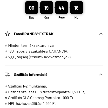
00
:
19
:
44
:
18
Nap
Óra
Perc
Mp
FansBRANDS® EXTRÁK.
⭐ Minden termék raktáron van.
⭐ 180 napos visszaküldési GARANCIA.
⭐ V.I.P. tagság (exkluzív kedvezmények)
Szállítás információ
⭐ Szállítás 1-2 munkanap.
⭐ Házhoz szállítás GLS futárszolgálattal 1.390 Ft.
⭐ Szállítás GLS Csomag Pontokra - 990 Ft.
⭐ MPL házhozszállítás: 1.990 Ft