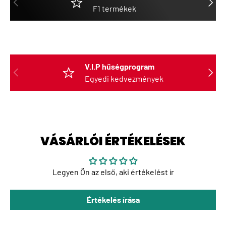
F1 termékek
V.I.P hűségprogram
ELŐZŐ
KÖVET
Egyedi kedvezmények
VÁSÁRLÓI ÉRTÉKELÉSEK
Legyen Ön az első, aki értékelést ír
Értékelés írása