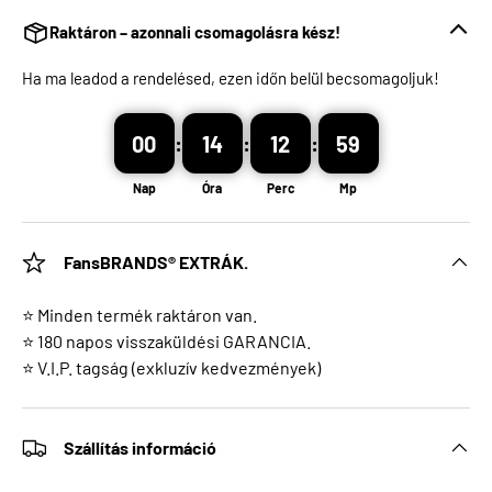
Raktáron – azonnali csomagolásra kész!
Ha ma leadod a rendelésed, ezen időn belül becsomagoljuk!
00
:
14
:
12
:
59
Nap
Óra
Perc
Mp
FansBRANDS® EXTRÁK.
⭐ Minden termék raktáron van.
⭐ 180 napos visszaküldési GARANCIA.
⭐ V.I.P. tagság (exkluzív kedvezmények)
Szállítás információ