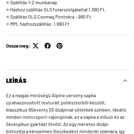
⭐ Szállítás 1-2 munkanap.
⭐ Házhoz szállítás GLS futárszolgálattal 1.390 Ft.
⭐ Szállítás GLS Csomag Pontokra - 990 Ft.
⭐ MPL házhozszállítás: 1.990 Ft
Ossza meg:
LEÍRÁS
Ez a magas minőségű Alpine verseny sapka
újrahasznosított texturált poliészterből készült,
klasszikus 9Seventy SS dizájnnal sötétkék színben. Ideális
minden motorsport-rajongónak, ez a sapka a stílust és az
ökologikus gyártást ötvözi. Az egy méretes dizájn
biztosítja a kényelmes illeszkedést mindenki számára, így