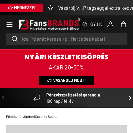
Vásárolj V.I.P tagsággal extra kedvez
👉 MEGNÉZEM
UGRÁS A TARTALOMRA
Menü
GY.I.K
Bejelentke
Tásk
Keresés
Keresés
NYÁRI KÉSZLETKISÖPRÉS
AKÁR 20-50%
👉 VÁSÁROLJ MOST!
Pénzvisszafizetési garancia
ELŐZŐ
KÖ
180 nap / fél év
Főoldal
Alpine 9Seventy Sapka