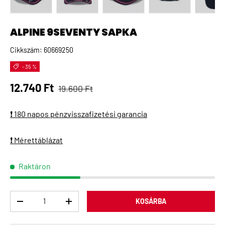
A(z) 1 kép betöltése galéria nézetben
A(z) 2 kép betöltése galéria nézetben
A(z) 3 kép betöltése galéria 
A(z) 4 kép betö
A(
ALPINE 9SEVENTY SAPKA
Cikkszám:
60669250
- 35 %
Normál ár
Eladási ár
12.740 Ft
19.600 Ft
❗ 180 napos pénzvisszafizetési garancia
❗ Mérettáblázat
Raktáron
Menny
KOSÁRBA