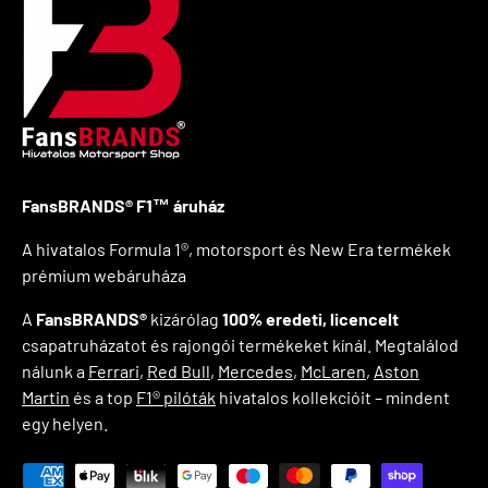
FansBRANDS® F1™ áruház
A hivatalos Formula 1®, motorsport és New Era termékek
prémium webáruháza
A
FansBRANDS®
kizárólag
100% eredeti, licencelt
csapatruházatot és rajongói termékeket kínál. Megtalálod
nálunk a
Ferrari
,
Red Bull
,
Mercedes
,
McLaren
,
Aston
Martin
és a top
F1® pilóták
hivatalos kollekcióit – mindent
egy helyen.
Elfogadott fizetési módok