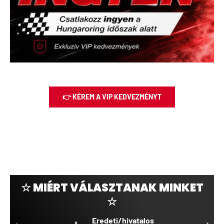
👉 KÉREM A VIP KEDVEZMÉNYT
☆ MIÉRT VÁLASZTANAK MINKET
☆
Eredeti/hivatalos
ELŐZŐ
KÖVET