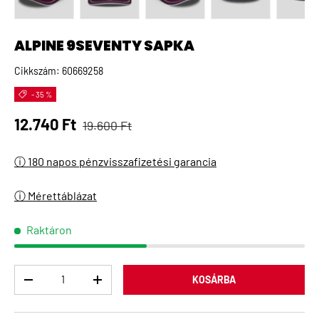
A(z) 1 kép betöltése galéria nézetben
A(z) 2 kép betöltése galéria nézetben
A(z) 3 kép betöltése galéria 
A(z) 4 kép betö
A(
ALPINE 9SEVENTY SAPKA
Cikkszám:
60669258
- 35 %
Normál ár
Eladási ár
12.740 Ft
19.600 Ft
ⓘ 180 napos pénzvisszafizetési garancia
ⓘ Mérettáblázat
Raktáron
Menny
KOSÁRBA