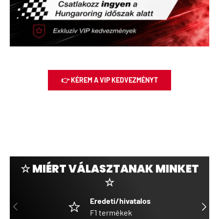
👉 KÉREM A VIP KEDVEZMÉNYT
☆ MIÉRT VÁLASZTANAK MINKET
☆
Eredeti/hivatalos
ELŐZŐ
KÖVET
F1 termékek