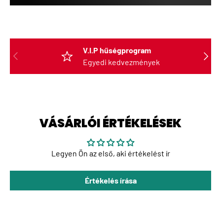
V.I.P hűségprogram
ELŐZŐ
KÖVET
Egyedi kedvezmények
VÁSÁRLÓI ÉRTÉKELÉSEK
Legyen Ön az első, aki értékelést ír
Értékelés írása