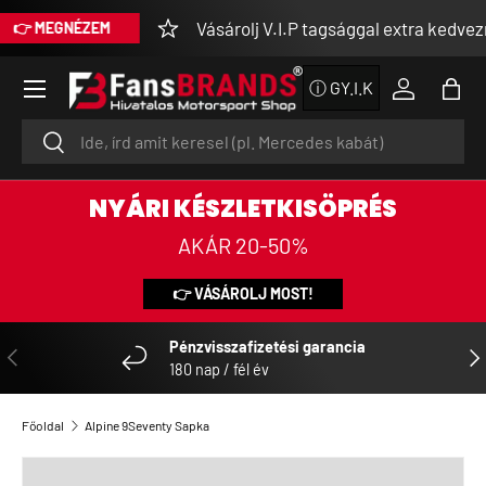
Vásárolj V.I.P tagsággal extra kedvezmén
 MEGNÉZEM
UGRÁS A TARTALOMRA
Menü
ⓘ GY.I.K
Bejelentke
Tásk
Keresés
Keresés
NYÁRI KÉSZLETKISÖPRÉS
AKÁR 20-50%
👉 VÁSÁROLJ MOST!
Pénzvisszafizetési garancia
ELŐZŐ
KÖ
180 nap / fél év
Főoldal
Alpine 9Seventy Sapka