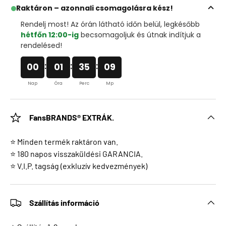
Raktáron – azonnali csomagolásra kész!
Rendelj most! Az órán látható időn belül, legkésőbb
hétfőn 12:00-ig
becsomagoljuk és útnak indítjuk a
rendelésed!
:
:
:
00
01
35
09
Nap
Óra
Perc
Mp
FansBRANDS® EXTRÁK.
⭐ Minden termék raktáron van.
⭐ 180 napos visszaküldési GARANCIA.
⭐ V.I.P. tagság (exkluzív kedvezmények)
Szállítás információ