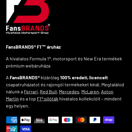
FansBRANDS® F1™ áruház
A hivatalos Formula 1®, motorsport és New Era termékek
prémium webáruháza
A
FansBRANDS®
kizárólag
100% eredeti, licencelt
csapatruházatot és rajongói termékeket kínál. Megtalálod
nálunk a
Ferrari
,
Red Bull
,
Mercedes
,
McLaren
,
Aston
Martin
és a top
F1® pilóták
hivatalos kollekcióit – mindent
egy helyen.
Elfogadott fizetési módok