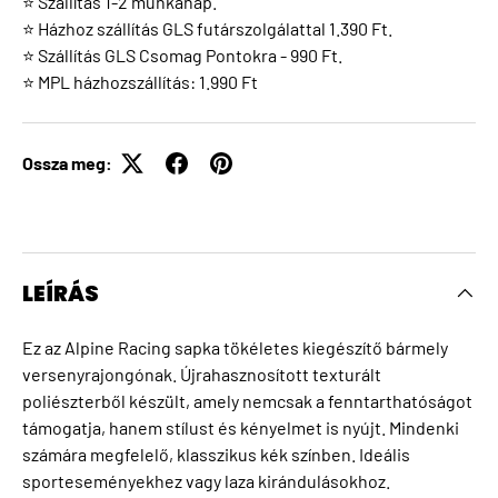
⭐ Szállítás 1-2 munkanap.
⭐ Házhoz szállítás GLS futárszolgálattal 1.390 Ft.
⭐ Szállítás GLS Csomag Pontokra - 990 Ft.
⭐ MPL házhozszállítás: 1.990 Ft
Ossza meg:
LEÍRÁS
Ez az Alpine Racing sapka tökéletes kiegészítő bármely
versenyrajongónak. Újrahasznosított texturált
poliészterből készült, amely nemcsak a fenntarthatóságot
támogatja, hanem stílust és kényelmet is nyújt. Mindenki
számára megfelelő, klasszikus kék színben. Ideális
sporteseményekhez vagy laza kirándulásokhoz.