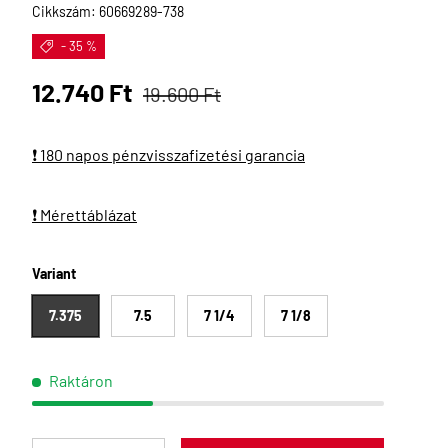
Cikkszám:
60669289-738
- 35 %
Eladási ár
Normál ár
12.740 Ft
19.600 Ft
❗ 180 napos pénzvisszafizetési garancia
❗ Mérettáblázat
Variant
7.375
7.5
7 1/4
7 1/8
Raktáron