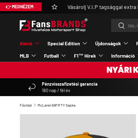
Vásárolj V.I.P tagsággal extra kedvezmé
ÉZEM
UGRÁS A TARTALOMRA
Keresés
Keresés
Akció
Special Edition
Újdonságok
MLB
Futball
F1™ Hírek
Információ
NYÁRI 
Pénzvisszafizetési garancia
180 nap / fél év
Főoldal
McLaren 59FIFTY Sapka