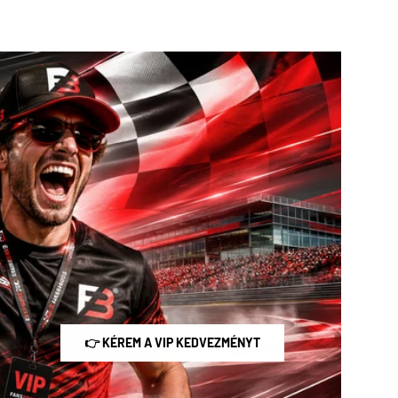
👉 KÉREM A VIP KEDVEZMÉNYT