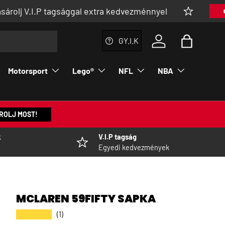
.P tagsággal extra kedvezménnyel
👉 MEGNÉZE
GY.I.K
Bejelentkezés a fi
Táska
Motorsport
Lego®
NFL
NBA
ROLJ MOST!
k
V.I.P tagság
Egyedi kedvezmények
MCLAREN 59FIFTY SAPKA
★★★★★
(1)