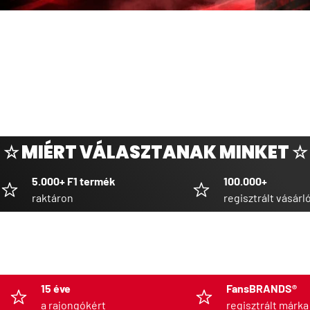
☆ MIÉRT VÁLASZTANAK MINKET ☆
5.000+ F1 termék
100.000+
raktáron
regisztrált vásárl
15 éve
FansBRANDS®
a rajongókért
regisztrált márka