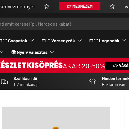
nnyel
Vásárolj V.I
👉 MEGNÉZEM
F1™ Csapatok
F1™ Versenyzők
F1™ Legendák
🌍 Nyelv választás
KÉSZLETKISÖPRÉS
AKÁR 20-50%
👉 VÁSÁ
Szállítási idő
Minden termé
1-2 munkanap
Raktáron van