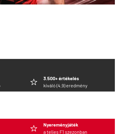
3.500+ értékelés
ó
kiváló (4.9) eredmény
Nyereményjáték
a teljes F1 szezonban