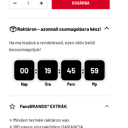
Menny
KOSÁRBA
Raktáron – azonnali csomagolásra kész!
Ha ma leadod a rendelésed, ezen időn belül
becsomagoljuk!
:
:
:
00
19
45
58
Nap
Óra
Perc
Mp
FansBRANDS® EXTRÁK.
⭐ Minden termék raktáron van.
⭐ 180 napos visszaküldési GARANCIA.