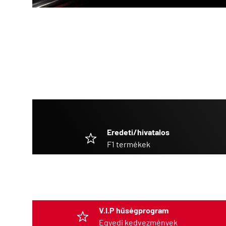
Eredeti/hivatalos
F1 termékek
V.I.P hűségprogram
Egyedi kedvezmények