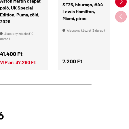
KÖVE
Aston Martin csapat
SF25, bburago, #44
S
póló, UK Special
Lewis Hamilton,
Ch
Edition, Puma, zöld,
ELŐZ
Miami, piros
Mi
2026
Alacsony készlet (6 darab)
Alacsony készlet (10
darab)
Normál ár
41.400 Ft
Normál ár
N
7.200 Ft
7
VIP ár:
37.260 Ft
Ó