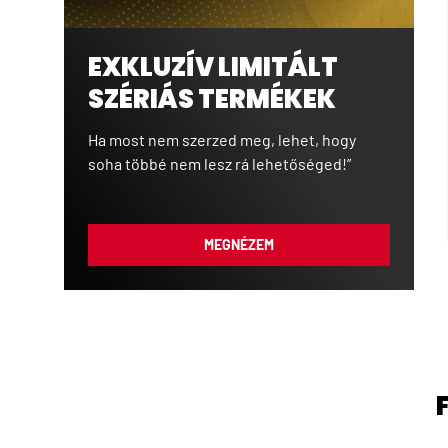
EXKLUZÍV LIMITÁLT
SZÉRIÁS TERMÉKEK
Ha most nem szerzed meg, lehet, hogy
soha többé nem lesz rá lehetőséged!”
MEGNÉZEM