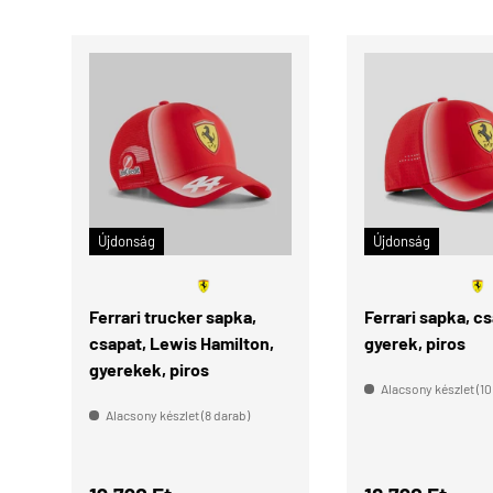
KOSÁRBA
🧑🏻
Újdonság
Újdonság
Gyere
k
Ferrari trucker sapka,
Ferrari sapka, cs
csapat, Lewis Hamilton,
gyerek, piros
gyerekek, piros
Alacsony készlet (10
Alacsony készlet (8 darab)