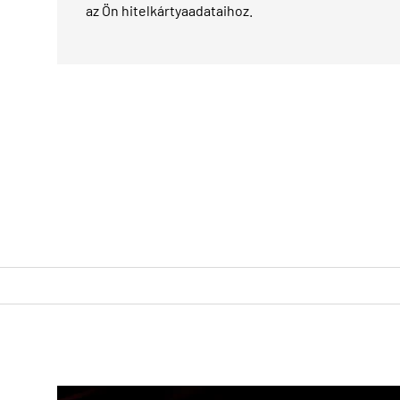
az Ön hitelkártyaadataihoz.