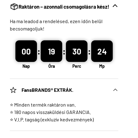
Raktáron – azonnali csomagolásra kész!
Ha ma leadod a rendelésed, ezen időn belül
becsomagoljuk!
:
:
:
00
19
30
22
Nap
Óra
Perc
Mp
FansBRANDS® EXTRÁK.
⭐ Minden termék raktáron van.
⭐ 180 napos visszaküldési GARANCIA.
⭐ V.I.P. tagság (exkluzív kedvezmények)