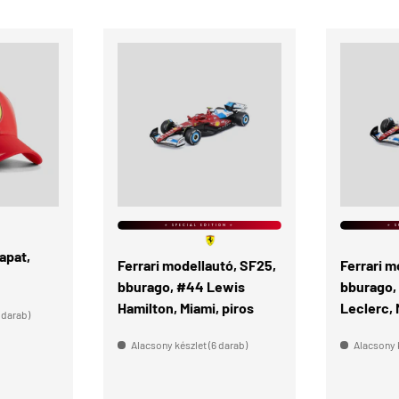
KOSÁRBA
KOSÁRBA
⭐ SPECIAL EDITION ⭐
⭐ S
apat,
Ferrari modellautó, SF25,
Ferrari m
bburago, #44 Lewis
bburago,
Hamilton, Miami, piros
Leclerc, 
 darab)
Alacsony készlet (6 darab)
Alacsony k