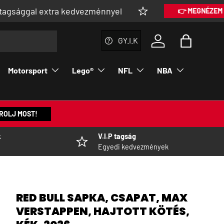
extra kedvezménnyel
👉 MEGNÉZEM
GY.I.K
Bejelentkezés a fi
Táska
Motorsport
Lego®
NFL
NBA
ROLJ MOST!
k
V.I.P tagság
Egyedi kedvezmények
RED BULL SAPKA, CSAPAT, MAX
VERSTAPPEN, HAJTOTT KÖTÉS,