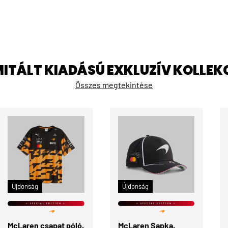
MITÁLT KIADÁSÚ EXKLUZÍV KOLLEK
Összes megtekintése
ÉRDEKEL
KOSÁRBA
Újdonság
Újdonság
⭐ SPECIAL EDITION ⭐
⭐ SPECIAL EDITION ⭐
McLaren csapat póló,
McLaren Sapka,