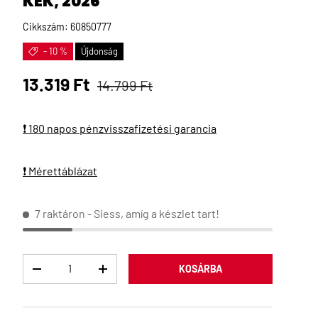
KÉK, 2026
Cikkszám:
60850777
- 10 %
Újdonság
Eladási ár
Normál ár
13.319 Ft
14.799 Ft
❗ 180 napos pénzvisszafizetési garancia
❗ Mérettáblázat
7 raktáron
- Siess, amíg a készlet tart!
Menny
KOSÁRBA