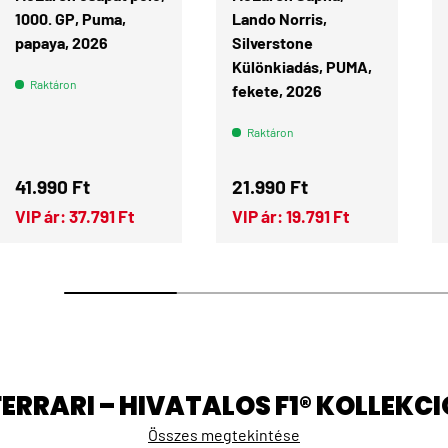
1000. GP, Puma,
Lando Norris,
papaya, 2026
Silverstone
Különkiadás, PUMA,
Raktáron
fekete, 2026
Raktáron
Normál ár
Normál ár
41.990 Ft
21.990 Ft
VIP ár:
37.791 Ft
VIP ár:
19.791 Ft
FERRARI – HIVATALOS F1® KOLLEKCI
Összes megtekintése