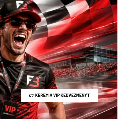
👉 KÉREM A VIP KEDVEZMÉNYT