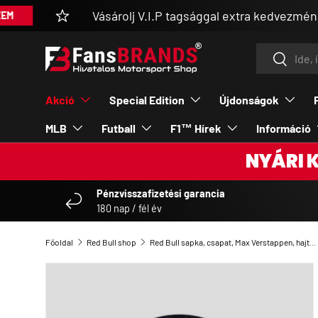
Vásárolj V.I.P tagsággal extra kedvezménnyel
UGRÁS A TARTALOMRA
Keresés
Keresés
Akció
Special Edition
Újdonságok
MLB
Futball
F1™ Hírek
Információ
NYÁRI 
Pénzvisszafizetési garancia
180 nap / fél év
Főoldal
Red Bull shop
Red Bull sapka, csapat, Max Verstappen, hajtott kötés, kék, 2026