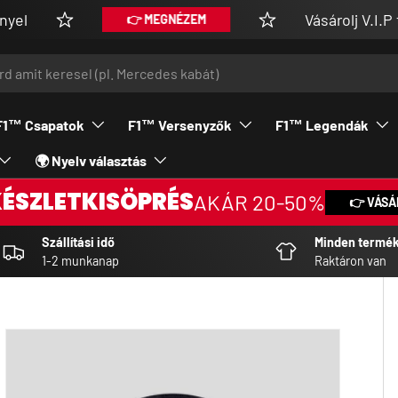
Vásárolj V.I.P tagsággal 
👉 MEGNÉZEM
F1™ Csapatok
F1™ Versenyzők
F1™ Legendák
🌍 Nyelv választás
KÉSZLETKISÖPRÉS
AKÁR 20-50%
👉 VÁSÁ
Szállítási idő
Minden termé
1-2 munkanap
Raktáron van