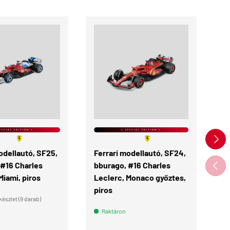
KOSÁRBA
KOSÁRBA
Ú
PECIAL EDITION ⭐
⭐ SPECIAL EDITION ⭐
KÖVE
odellautó, SF25,
Ferrari modellautó, SF24,
Fe
ELŐZ
 #16 Charles
bburago, #16 Charles
te
Miami, piros
Leclerc, Monaco győztes,
piros
észlet (9 darab)
Raktáron