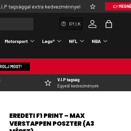
al extra kedvezménnyel
👉 MEGNÉZEM
GY.I.K
Bejelentkezés a fi
Táska
Motorsport
Lego®
NFL
NBA
ROLJ MOST!
k
V.I.P tagság
Egyedi kedvezmények
EREDETI F1 PRINT – MAX
VERSTAPPEN POSZTER (A3