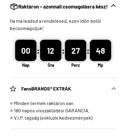
Raktáron – azonnali csomagolásra kész!
Ha ma leadod a rendelésed, ezen időn belül
becsomagoljuk!
:
:
:
00
12
27
47
Nap
Óra
Perc
Mp
FansBRANDS® EXTRÁK.
⭐ Minden termék raktáron van.
⭐ 180 napos visszaküldési GARANCIA.
⭐ V.I.P. tagság (exkluzív kedvezmények)