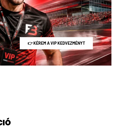
👉 KÉREM A VIP KEDVEZMÉNYT
CIÓ