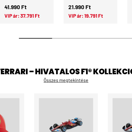
Normál ár
Normál ár
41.990 Ft
21.990 Ft
VIP ár:
37.791 Ft
VIP ár:
19.791 Ft
FERRARI – HIVATALOS F1® KOLLEKCI
Összes megtekintése