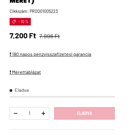
MÉRET)
Cikkszám:
PROD01005223
- 10 %
Eladási ár
Normál ár
7.200 Ft
7.996 Ft
❗ 180 napos pénzvisszafizetési garancia
❗ Mérettáblázat
Eladva
Menny
ELADVA