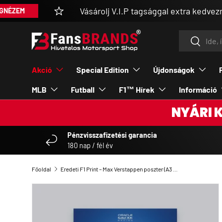
Vásárolj V.I.P tagsággal extra kedvezménnyel
UGRÁS A TARTALOMRA
Keresés
Keresés
Akció
Special Edition
Újdonságok
MLB
Futball
F1™ Hírek
Információ
NYÁRI 
Pénzvisszafizetési garancia
180 nap / fél év
Főoldal
Eredeti F1 Print – Max Verstappen poszter (A3 méret)