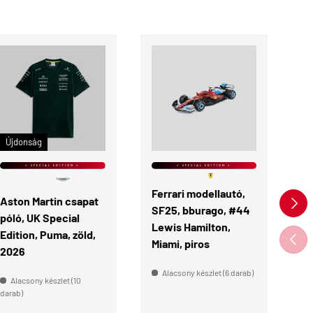
ÉRDEKEL
KOSÁRBA
Újdonság
⭐ SPECIAL EDITION ⭐
⭐ SPECIAL EDITION ⭐
Ferrari modellautó,
Fe
KÖVE
Aston Martin csapat
SF25, bburago, #44
S
póló, UK Special
Lewis Hamilton,
Ch
Edition, Puma, zöld,
ELŐZ
Miami, piros
Mi
2026
Alacsony készlet (6 darab)
Alacsony készlet (10
da
darab)