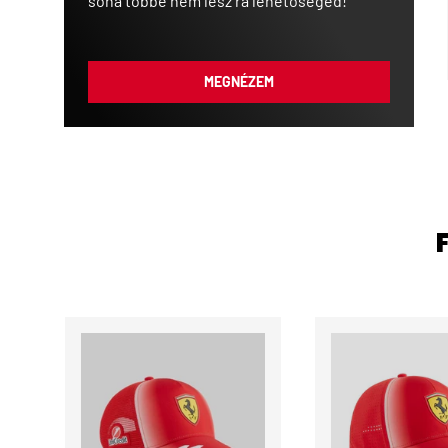
soha többé nem lesz rá lehetőséged!”
MEGNÉZEM