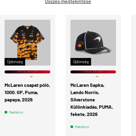
Összes megtekintése
ÉRDEKEL
KOSÁRBA
Újdonság
Újdonság
⭐ SPECIAL EDITION ⭐
⭐ SPECIAL EDITION ⭐
McLaren csapat póló,
McLaren Sapka,
1000. GP, Puma,
Lando Norris,
papaya, 2026
Silverstone
Különkiadás, PUMA,
Raktáron
fekete, 2026
Raktáron