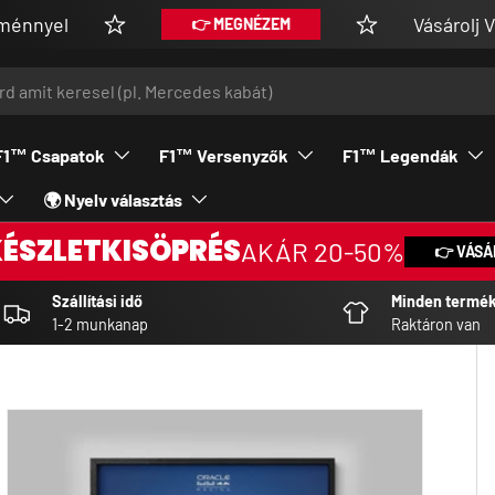
Vásárolj V.I.P tagságg
👉 MEGNÉZEM
F1™ Csapatok
F1™ Versenyzők
F1™ Legendák
🌍 Nyelv választás
KÉSZLETKISÖPRÉS
AKÁR 20-50%
👉 VÁSÁ
Szállítási idő
Minden termé
1-2 munkanap
Raktáron van