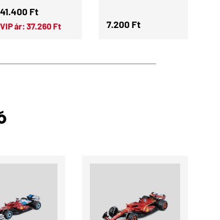
Normál ár
41.400 Ft
Normál ár
N
7.200 Ft
7
VIP ár:
37.260 Ft
Ó