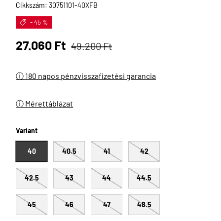
Cikkszám:
30751101-40XFB
- 45 %
Eladási ár
Normál ár
27.060 Ft
49.200 Ft
ⓘ 180 napos pénzvisszafizetési garancia
ⓘ Mérettáblázat
Variant
40
40.5
41
42
42.5
43
44
44.5
45
46
47
48.5