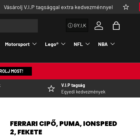
 V.I.P tagsággal extra kedvezménnyel
👉 MEG
ⓘ GY.I.K
Bejelentkezés a fi
Táska
Motorsport
Lego®
NFL
NBA
ROLJ MOST!
k
V.I.P tagság
Egyedi kedvezmények
FERRARI CIPŐ, PUMA, IONSPEED
2, FEKETE