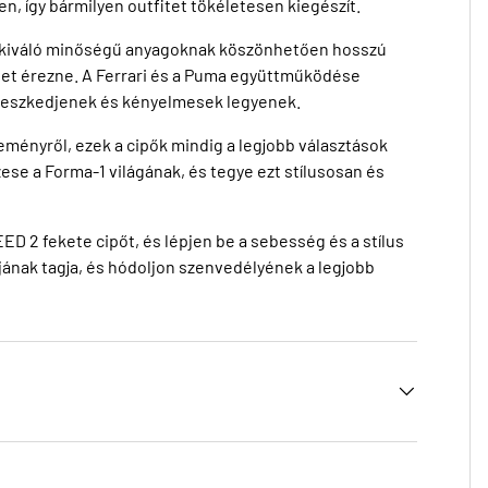
en, így bármilyen outfitet tökéletesen kiegészít.
 A kiváló minőségű anyagoknak köszönhetően hosszú
éget érezne. A Ferrari és a Puma együttműködése
illeszkedjenek és kényelmesek legyenek.
eményről, ezek a cipők mindig a legjobb választások
ese a Forma-1 világának, és tegye ezt stílusosan és
D 2 fekete cipőt, és lépjen be a sebesség és a stílus
bjának tagja, és hódoljon szenvedélyének a legjobb