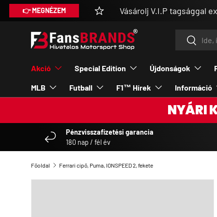
Vásárolj V.I.P tagsággal extra ked
MEGNÉZEM
UGRÁS A TARTALOMRA
Keresés
Keresés
Akció
Special Edition
Újdonságok
MLB
Futball
F1™ Hírek
Információ
NYÁRI 
Pénzvisszafizetési garancia
180 nap / fél év
Főoldal
Ferrari cipő, Puma, IONSPEED 2, fekete