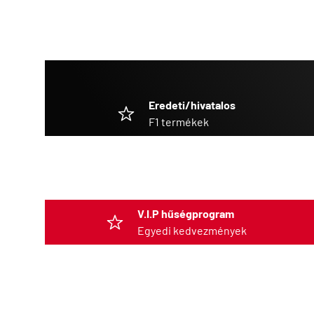
Eredeti/hivatalos
F1 termékek
V.I.P hűségprogram
Egyedi kedvezmények