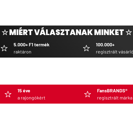
☆ MIÉRT VÁLASZTANAK MINKET ☆
5.000+ F1 termék
100.000+
raktáron
regisztrált vásárl
15 éve
FansBRANDS®
a rajongókért
regisztrált márka