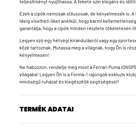
teljesítményt nyújthassa. A fekete szín elegáns és időtl
Ezek a cipők nemcsak stílusosak, de kényelmesek is.
ideig viselheti őket anélkül, hogy bármi kellemetlens
garantálja, hogy a cipők minden részlete tökéletesen 
Legyen szó egy hétvégi kirándulásról vagy egy sportes
közé tartoznak. Mutassa meg a világnak, hogy Ön is rész
kényelmesen!
Ne habozzon, rendelje meg most a Ferrari Puma IONSPEE
világába! Legyen Ön is a Forma-1 rajongók exkluzív klu
minőségű ruházat és kiegészítők segítségével!
TERMÉK ADATAI