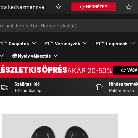
vezménnyel
Vásárolj
👉 MEGNÉZEM
F1™ Csapatok
F1™ Versenyzők
F1™ Legendák
🌍 Nyelv választás
KÉSZLETKISÖPRÉS
AKÁR 20-50%
👉 VÁSÁ
Szállítási idő
Minden termé
1-2 munkanap
Raktáron van