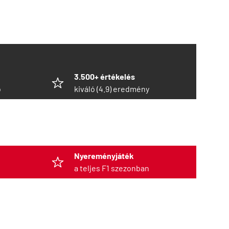
3.500+ értékelés
ó
kiváló (4.9) eredmény
Nyereményjáték
a teljes F1 szezonban