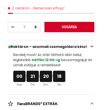
2 raktáron
- Hamarosan elfogy!
Menny
KOSÁRBA
Raktáron – azonnali csomagolásra kész!
Rendelj most! Az órán látható időn belül,
legkésőbb
hétfőn 12:00-ig
becsomagoljuk és
útnak indítjuk a rendelésed!
:
:
:
00
21
20
17
Nap
Óra
Perc
Mp
FansBRANDS® EXTRÁK.