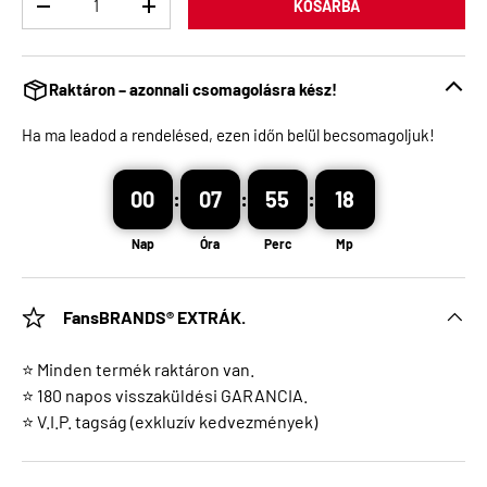
KOSÁRBA
Raktáron – azonnali csomagolásra kész!
Ha ma leadod a rendelésed, ezen időn belül becsomagoljuk!
00
:
07
:
55
:
17
Nap
Óra
Perc
Mp
FansBRANDS® EXTRÁK.
⭐ Minden termék raktáron van.
⭐ 180 napos visszaküldési GARANCIA.
⭐ V.I.P. tagság (exkluzív kedvezmények)