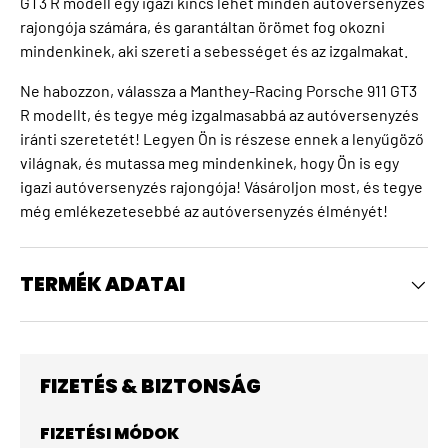
GT3 R modell egy igazi kincs lehet minden autóversenyzés
rajongója számára, és garantáltan örömet fog okozni
mindenkinek, aki szereti a sebességet és az izgalmakat.
Ne habozzon, válassza a Manthey-Racing Porsche 911 GT3
R modellt, és tegye még izgalmasabbá az autóversenyzés
iránti szeretetét! Legyen Ön is részese ennek a lenyűgöző
világnak, és mutassa meg mindenkinek, hogy Ön is egy
igazi autóversenyzés rajongója! Vásároljon most, és tegye
még emlékezetesebbé az autóversenyzés élményét!
TERMÉK ADATAI
FIZETÉS & BIZTONSÁG
FIZETÉSI MÓDOK