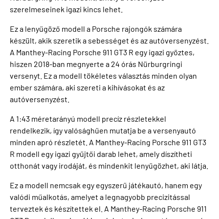
szerelmeseinek igazi kincs lehet.
Ez a lenyűgöző modell a Porsche rajongók számára
készült, akik szeretik a sebességet és az autóversenyzést.
A Manthey-Racing Porsche 911 GT3 R egy igazi győztes,
hiszen 2018-ban megnyerte a 24 órás Nürburgringi
versenyt. Ez a modell tökéletes választás minden olyan
ember számára, aki szereti a kihívásokat és az
autóversenyzést.
A 1:43 méretarányú modell precíz részletekkel
rendelkezik, így valósághűen mutatja be a versenyautó
minden apró részletét. A Manthey-Racing Porsche 911 GT3
R modell egy igazi gyűjtői darab lehet, amely díszítheti
otthonát vagy irodáját, és mindenkit lenyűgözhet, aki látja.
Ez a modell nemcsak egy egyszerű játékautó, hanem egy
valódi műalkotás, amelyet a legnagyobb precizitással
terveztek és készítettek el. A Manthey-Racing Porsche 911