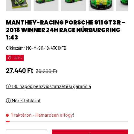
A(z) 1 kép betöltése galéria nézetben
A(z) 2 kép betöltése galéria nézetben
A(z) 3 kép betöltése galéria 
A(z) 4 kép betö
A(
MANTHEY-RACING PORSCHE 911 GT3 R -
2018 WINNER 24H RACE NÜRBURGRING
1:43
Cikkszám:
MG-M-911-18-4301XFB
- 30 %
Normál ár
Eladási ár
27.440 Ft
39.200 Ft
ⓘ 180 napos pénzvisszafizetési garancia
ⓘ Mérettáblázat
1 raktáron
- Hamarosan elfogy!
Menny