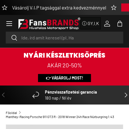
Vásárolj V.I.P tagsággal extra kedvezménnyel
👉 M
UGRÁS A TARTALOMRA
Menü
ⓘ GY.I.K
Bejelentke
Tásk
Keresés
Keresés
NYÁRI KÉSZLETKISÖPRÉS
AKÁR 20-50%
👉 VÁSÁROLJ MOST!
Pénzvisszafizetési garancia
ELŐZŐ
KÖ
180 nap / fél év
Főoldal
Manthey-Racing Porsche 911 GT3 R - 2018 Winner 24h Race Nürburgring 1:43