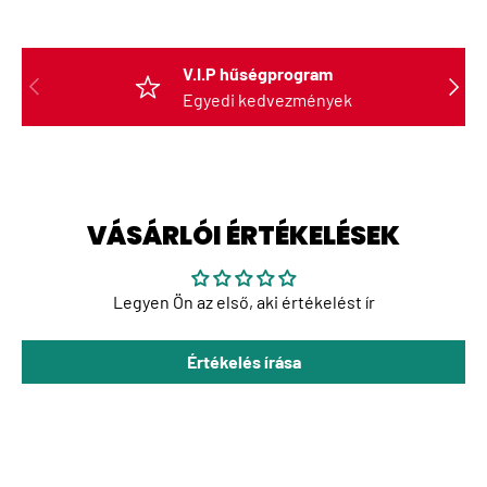
V.I.P hűségprogram
ELŐZŐ
KÖVET
Egyedi kedvezmények
VÁSÁRLÓI ÉRTÉKELÉSEK
Legyen Ön az első, aki értékelést ír
Értékelés írása