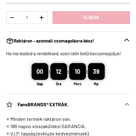
Menny
ELADVA
Raktáron – azonnali csomagolásra kész!
Ha ma leadod a rendelésed, ezen időn belül becsomagoljuk!
00
:
12
:
10
:
39
Nap
Óra
Perc
Mp
FansBRANDS® EXTRÁK.
⭐ Minden termék raktáron van.
⭐ 180 napos visszaküldési GARANCIA.
⭐ V.I.P. tagság (exkluzív kedvezmények)