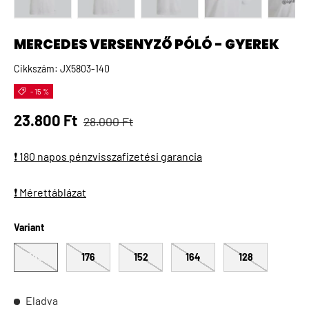
A(z) 1 kép betöltése galéria nézetben
A(z) 2 kép betöltése galéria nézetben
A(z) 3 kép betöltése galéria 
A(z) 4 kép betö
A(
MERCEDES VERSENYZŐ PÓLÓ - GYEREK
Cikkszám:
JX5803-140
- 15 %
Normál ár
Eladási ár
23.800 Ft
28.000 Ft
❗ 180 napos pénzvisszafizetési garancia
❗ Mérettáblázat
Variant
140
176
152
164
128
Eladva