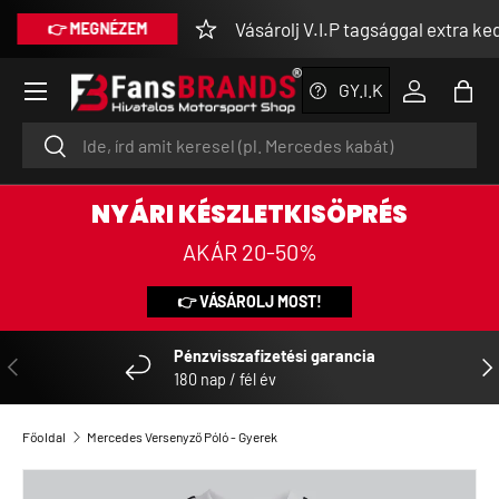
Vásárolj V.I.P tagsággal extra kedv
👉 MEGNÉZEM
UGRÁS A TARTALOMRA
Menü
GY.I.K
Bejelentke
Tásk
Keresés
Keresés
NYÁRI KÉSZLETKISÖPRÉS
AKÁR 20-50%
👉 VÁSÁROLJ MOST!
Pénzvisszafizetési garancia
ELŐZŐ
KÖ
180 nap / fél év
Főoldal
Mercedes Versenyző Póló - Gyerek