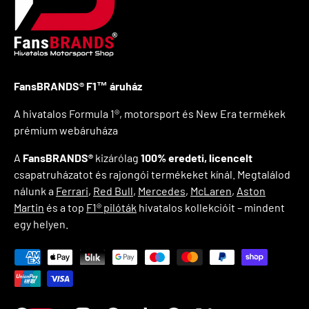
FansBRANDS® F1™ áruház
A hivatalos Formula 1®, motorsport és New Era termékek
prémium webáruháza
A
FansBRANDS®
kizárólag
100% eredeti, licencelt
csapatruházatot és rajongói termékeket kínál. Megtalálod
nálunk a
Ferrari
,
Red Bull
,
Mercedes
,
McLaren
,
Aston
Martin
és a top
F1® pilóták
hivatalos kollekcióit – mindent
egy helyen.
Elfogadott fizetési módok