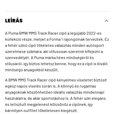
LEÍRÁS
A Puma BMW MMS Track Racer cipő a legújabb 2022-es
kollekció része, melyet a Forma 1 rajongóinak terveztek. Ez
a fehér színű cipő tökéletes választás minden autósport
szerelmese számára, aki stílusosan szeretné kifejezni a
szenvedélyét. A Puma márka híres minőségéről és
stílusáról, így biztos lehetsz benne, hogy ez a cipő is kiváló
minőségű anyagokból készült.
A BMW MMS Track Racer cipő kényelmes viseletet biztosít
egész napos viselés során is. A könnyű és rugalmas
anyagoknak köszönhetően ideális választás mindennapi
használatra, de akár sportoláshoz is. A fehér szín elegáns
és letisztult megjelenést kölcsönöz a cipőnek, így
bármilyen outfitet tökéletesen kiegészít.