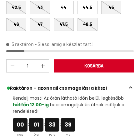
42.5
43
44
44.5
45
46
47
47.5
48.5
5 raktáron
- Siess, amíg a készlet tart!
Menny
KOSÁRBA
Raktáron – azonnali csomagolásra kész!
Rendelj most! Az órán látható időn belül, legkésőbb
hétfőn 12:00-ig
becsomagoljuk és útnak indítjuk a
rendelésed!
:
:
:
00
01
33
38
Nap
Óra
Perc
Mp