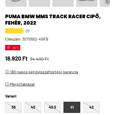
A(z) 1 kép betöltése galéria nézetben
A(z) 2 kép betöltése galéria nézetben
A(z) 3 kép betöltése galéria 
A(z) 4 kép betö
A(
PUMA BMW MMS TRACK RACER CIPŐ,
FEHÉR, 2022
★★★★★
(1)
Cikkszám:
30710502-41XFB
- 45 %
Normál ár
Eladási ár
18.920 Ft
34.400 Ft
ⓘ 180 napos pénzvisszafizetési garancia
ⓘ Mérettáblázat
Variant
39
40
40.5
41
42