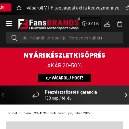
Vásárolj V.I.P tagsággal extra kedvezménnyel
UGRÁS A TARTALOMRA
Menü
ⓘ GY.I.K
Bejelentke
Tásk
Keresés
Keresés
NYÁRI KÉSZLETKISÖPRÉS
AKÁR 20-50%
👉 VÁSÁROLJ MOST!
Pénzvisszafizetési garancia
ELŐZŐ
KÖ
180 nap / fél év
Főoldal
Puma BMW MMS Track Racer Cipő, Fehér, 2022